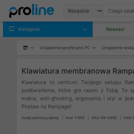
Produkty
Kategorie
Nowości
Producenci
Urządzenia peryferyjne PC
Urządzenia wska
Kategorie
Klawiatura membranowa Rampa
Klawiatura to centrum Twojego setupu Ra
podświetlenie, które gra razem z Tobą. To sp
makra, anti-ghosting, ergonomia i styl w je
Postaw na Rampage!
Dodaj pierwszą opinię
Kod: 11505
SKU: KB-GX65
EAN: