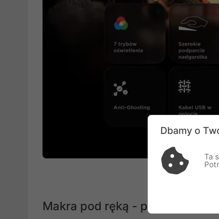
Dbamy o Two
Ta s
Pot
Makra pod ręką - przewaga, któ