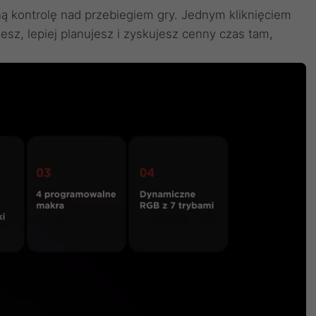
ą kontrolę nad przebiegiem gry. Jednym kliknięciem
esz, lepiej planujesz i zyskujesz cenny czas tam,