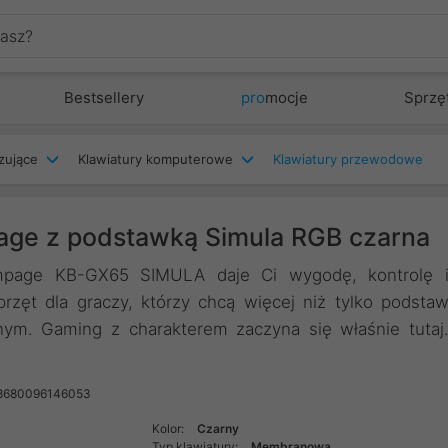
Bestsellery
pro
mocje
Sprzę
zujące
Klawiatury komputerowe
Klawiatury przewodowe
ge z podstawką Simula RGB czarna
mpage KB-GX65 SIMULA daje Ci wygodę, kontrolę 
rzęt dla graczy, którzy chcą więcej niż tylko podsta
dnym. Gaming z charakterem zaczyna się właśnie tutaj
 8680096146053
Kolor:
Czarny
Typ klawiatury:
Membranowa