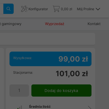
Konfigurator
0,00 zł
Mój Proline
t gamingowy
Wyprzedaż
Kontakt
99,00 zł
Wysyłkowa:
i
101,00 zł
Stacjonarna:
w
.
Dodaj do koszyka
Średnia ilość