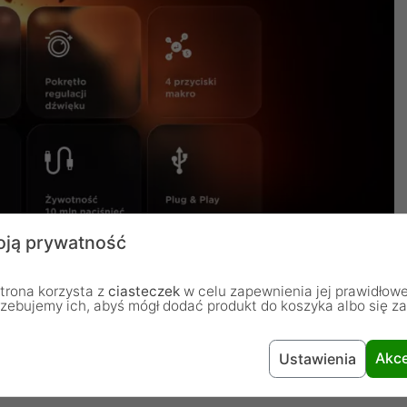
ją prywatność
trona korzysta z
ciasteczek
w celu zapewnienia jej prawidłowe
rzebujemy ich, abyś mógł dodać produkt do koszyka albo się z
Akce
Ustawienia
ra robi różnicę