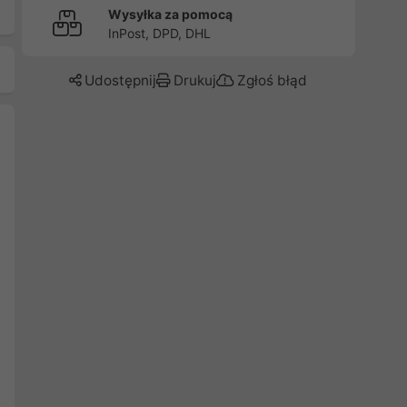
Wysyłka za pomocą
InPost, DPD, DHL
Udostępnij
Drukuj
Zgłoś błąd