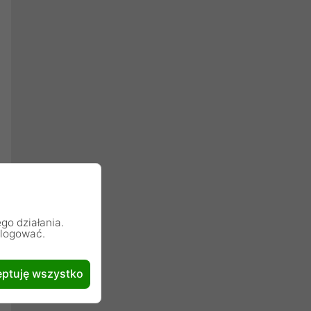
go działania.
alogować.
ptuję wszystko