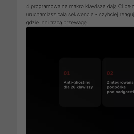
4 programowalne makro klawisze dają Ci pełn
uruchamiasz całą sekwencję - szybciej reaguj
gdzie inni tracą przewagę.