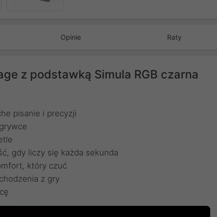
Opinie
Raty
ge z podstawką Simula RGB czarna
 pisanie i precyzji
zgrywce
etle
ć, gdy liczy się każda sekunda
fort, który czuć
chodzenia z gry
icę