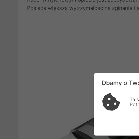
Posiada większą wytrzymałość na zginanie i s
Dbamy o Two
Ta s
Pot