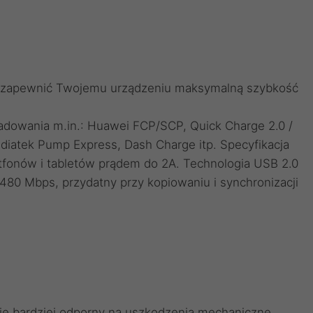
e
by zapewnić Twojemu urządzeniu maksymalną szybkość
adowania m.in.: Huawei FCP/SCP, Quick Charge 2.0 /
iatek Pump Express, Dash Charge itp. Specyfikacja
fonów i tabletów prądem do 2A. Technologia USB 2.0
480 Mbps, przydatny przy kopiowaniu i synchronizacji
e bardziej odporny na uszkodzenia mechaniczne.