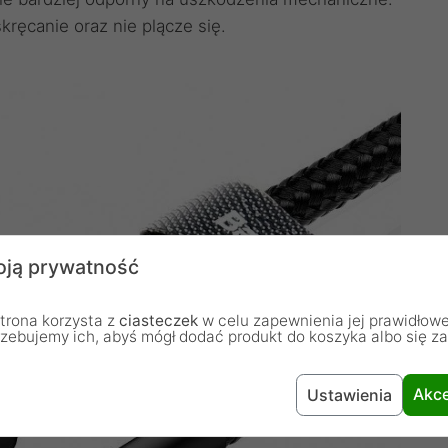
kręcanie oraz nie plącze się.
ją prywatność
trona korzysta z
ciasteczek
w celu zapewnienia jej prawidłowe
rzebujemy ich, abyś mógł dodać produkt do koszyka albo się z
Akce
Ustawienia