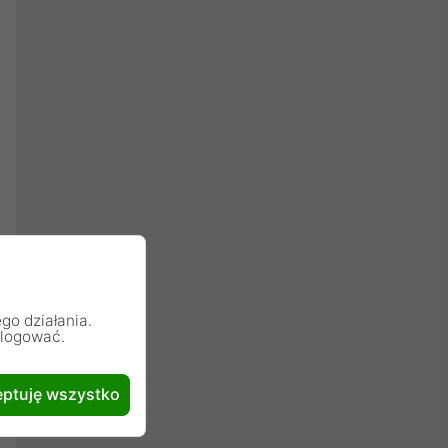
go działania.
alogować.
ptuję wszystko