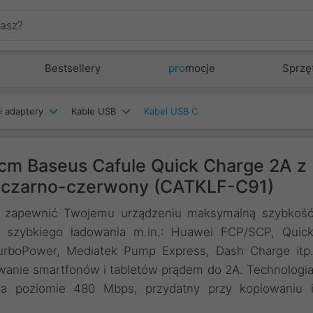
Bestsellery
pro
mocje
Sprzę
i adaptery
Kable USB
Kabel USB C
m Baseus Cafule Quick Charge 2A z
- czarno-czerwony (CATKLF-C91)
by zapewnić Twojemu urządzeniu maksymalną szybkoś
 szybkiego ładowania m.in.: Huawei FCP/SCP, Quic
urboPower, Mediatek Pump Express, Dash Charge itp
wanie smartfonów i tabletów prądem do 2A. Technologi
a poziomie 480 Mbps, przydatny przy kopiowaniu 