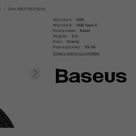
1
EAN: 6953156278240
Wtyczka A:
USB
Wtyczka B:
USB Type C
Rodzaj kabla:
Kabel
Długość:
2 m
Kolor:
Czarny
Prąd wyjściowy:
5V 2A
Zobacz więcej szczegółów
Następny