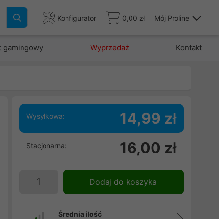
Konfigurator
0,00 zł
Mój Proline
t gamingowy
Wyprzedaż
Kontakt
14,99 zł
Wysyłkowa:
16,00 zł
Stacjonarna:
ć
k
.
Dodaj do koszyka
a
i
Średnia ilość