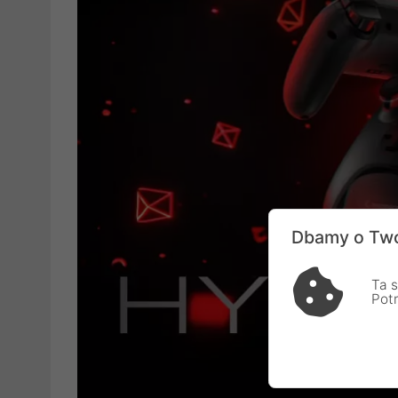
Dbamy o Two
Ta s
Pot