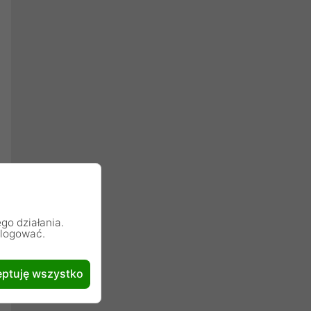
go działania.
alogować.
ptuję wszystko