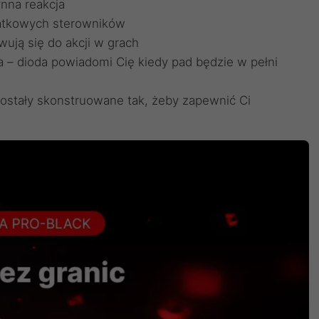
ynna reakcja
datkowych sterowników
ują się do akcji w grach
 – dioda powiadomi Cię kiedy pad będzie w pełni
ostały skonstruowane tak, żeby zapewnić Ci