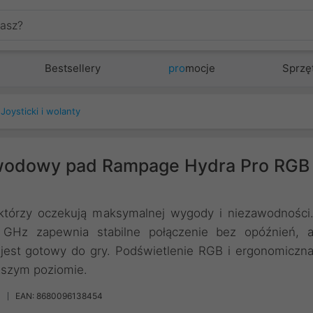
Bestsellery
pro
mocje
Sprzę
Joysticki i wolanty
wodowy pad Rampage Hydra Pro RGB
którzy oczekują maksymalnej wygody i niezawodności
4 GHz zapewnia stabilne połączenie bez opóźnień, 
 jest gotowy do gry. Podświetlenie RGB i ergonomiczn
yższym poziomie.
EAN: 8680096138454