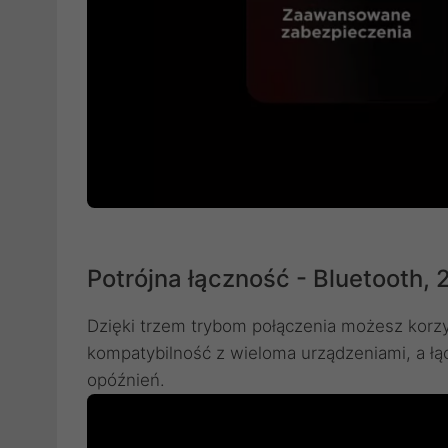
Potrójna łączność - Bluetooth,
Dzięki trzem trybom połączenia możesz korz
kompatybilność z wieloma urządzeniami, a łą
opóźnień.