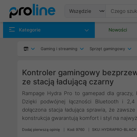
Produkty
Kategorie
Nowości
Producenci
Gaming i streaming
Sprzęt gamingowy
Kategorie
Kontroler gamingowy bezprze
ze stacją ładującą czarny
Rampage Hydra Pro to gamepad dla graczy, 
Dzięki podwójnej łączności Bluetooth i 2,
dołączona stacja ładująca sprawia, że zawsze
konstrukcja gwarantują komfort i styl na najw
Dodaj pierwszą opinię
Kod: 9760
SKU: HYDRAPRO-BLACK