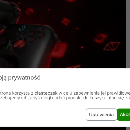
ją prywatność
trona korzysta z
ciasteczek
w celu zapewnienia jej prawidłowe
rzebujemy ich, abyś mógł dodać produkt do koszyka albo się z
Akce
Ustawienia