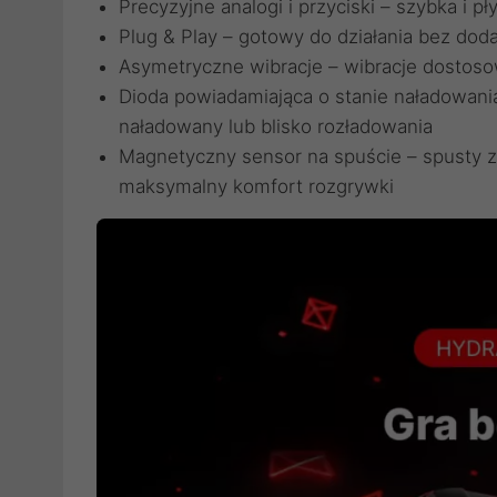
Precyzyjne analogi i przyciski – szybka i pł
Plug & Play – gotowy do działania bez do
Asymetryczne wibracje – wibracje dostosow
Dioda powiadamiająca o stanie naładowania
naładowany lub blisko rozładowania
Magnetyczny sensor na spuście – spusty z
maksymalny komfort rozgrywki