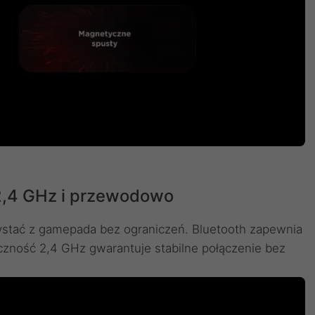
 2,4 GHz i przewodowo
ystać z gamepada bez ograniczeń. Bluetooth zapewnia
czność 2,4 GHz gwarantuje stabilne połączenie bez