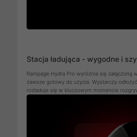
Stacja ładująca - wygodne i sz
Rampage Hydra Pro wyróżnia się załączoną w ze
zawsze gotowy do użycia. Wystarczy odłożyć 
rozładuje się w kluczowym momencie rozgry