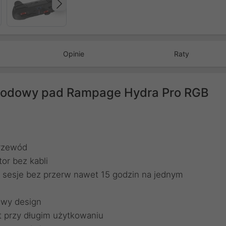
Następny
Opinie
Raty
wodowy pad Rampage Hydra Pro RGB
przewód
or bez kabli
ne sesje bez przerw nawet 15 godzin na jednym
owy design
t przy długim użytkowaniu