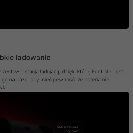
ybkie ładowanie
stawie stacją ładującą, dzięki której kontroler jest
go na bazę, aby mieć pewność, że bateria nie
wki.