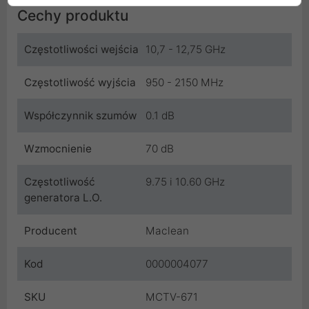
Cechy produktu
Częstotliwości wejścia
10,7 - 12,75 GHz
Częstotliwość wyjścia
950 - 2150 MHz
Współczynnik szumów
0.1 dB
Wzmocnienie
70 dB
Częstotliwość
9.75 i 10.60 GHz
generatora L.O.
Producent
Maclean
Kod
0000004077
SKU
MCTV-671