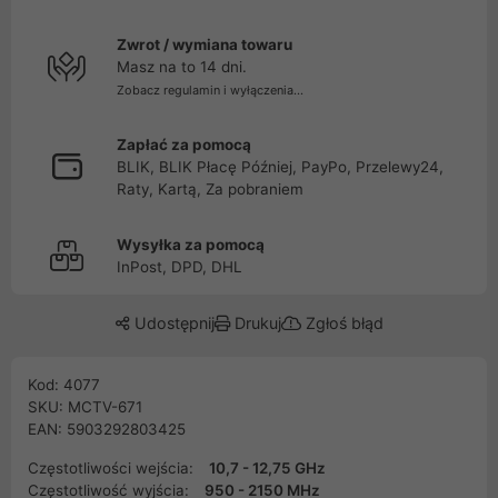
Zwrot / wymiana towaru
Masz na to 14 dni.
Zobacz regulamin i wyłączenia...
Zapłać za pomocą
BLIK, BLIK Płacę Później, PayPo, Przelewy24,
Raty, Kartą, Za pobraniem
Wysyłka za pomocą
InPost, DPD, DHL
Udostępnij
Drukuj
Zgłoś błąd
Kod: 4077
SKU: MCTV-671
EAN: 5903292803425
Częstotliwości wejścia:
10,7 - 12,75 GHz
Częstotliwość wyjścia:
950 - 2150 MHz