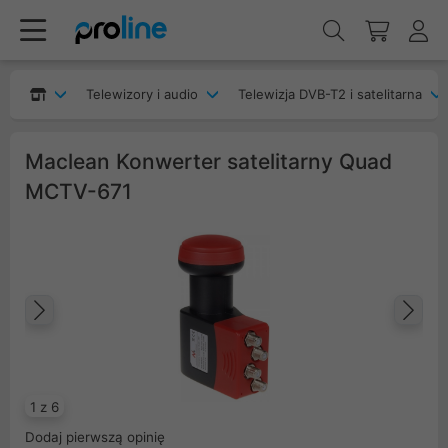
Telewizory i audio
Telewizja DVB-T2 i satelitarna
Maclean Konwerter satelitarny Quad
MCTV-671
Poprzedni
Na
1 z 6
Dodaj pierwszą opinię