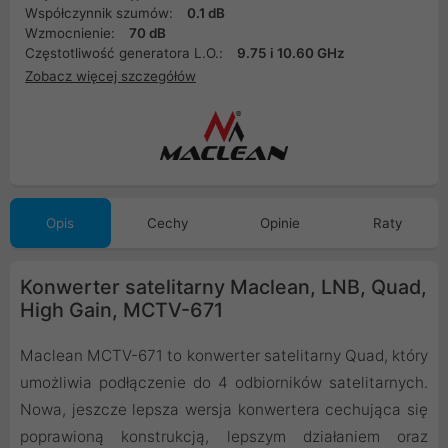
Współczynnik szumów:
0.1 dB
Wzmocnienie:
70 dB
Częstotliwość generatora L.O.:
9.75 i 10.60 GHz
Zobacz więcej szczegółów
Opis
Cechy
Opinie
Raty
Konwerter satelitarny Maclean, LNB, Quad,
High Gain, MCTV-671
Maclean MCTV-671 to konwerter satelitarny Quad, który
umożliwia podłączenie do 4 odbiorników satelitarnych.
Nowa, jeszcze lepsza wersja konwertera cechująca się
poprawioną konstrukcją, lepszym działaniem oraz