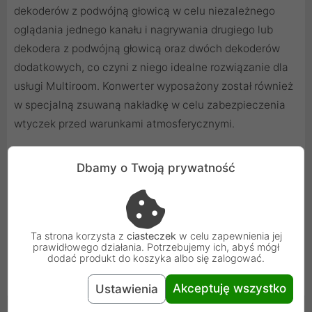
dekoderów z podwójną głowicą w celu niezależnego
oglądania jednego kanału i nagrywania drugiego lub
dekodera z podwójną głowicą oraz dwóch dekoderów
dodatkowych, co czyni z niego idealne rozwiązanie dla
usługi Multiroom. Konwerter wyposażony został również
w specjalną zsuwaną nakładkę w celu zabezpieczenia
wtyczek przed warunkami atmosferycznymi.
Dbamy o Twoją prywatność
Ta strona korzysta z
ciasteczek
w celu zapewnienia jej
prawidłowego działania. Potrzebujemy ich, abyś mógł
dodać produkt do koszyka albo się zalogować.
Akceptuję wszystko
Ustawienia