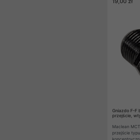
19,00 zł
Gniazdo F-F 
przejście, w
Maclean MCTV
przejście ty
koncentryczny