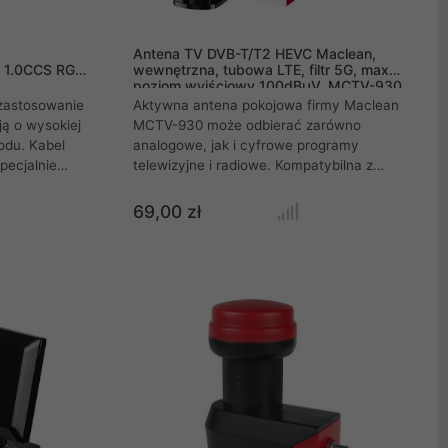
Antena TV DVB-T/T2 HEVC Maclean,
, 1.0CCS RG6,
wewnętrzna, tubowa LTE, filtr 5G, max
poziom wyjściowy 100dBµV, MCTV-930
zastosowanie
Aktywna antena pokojowa firmy Maclean
ą o wysokiej
MCTV-930 może odbierać zarówno
odu. Kabel
analogowe, jak i cyfrowe programy
pecjalnie
telewizyjne i radiowe. Kompatybilna z
uża
cyfrowymi naziemnymi systemami HDTV,
ajność,
takimi jak DVB-T, DVB-T2, ISDB-T i DMB-T /
69,00 zł
ówno wśród
H, ATSC. Nadaje się również do odbioru
w. Gruby 1mm
cyfrowego radia DAB, a także analogowego
anowaniem
radia FM.
rametry
ską