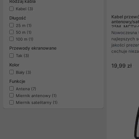
Rodzaj kabla
Kabel
(3)
Kabel przew
Długość
antenowy/sat
25 m
(1)
25M, MCTV-
50 m
(1)
Nowoczesna t
najlepszych 
100 m
(1)
jakości prez
Przewody ekranowane
cechuje nieza
Tak
(3)
zaprojektowan
wytrzymałość
Kolor
19,99 zł
ciesząc się 
Biały
(3)
amatorów jak 
Funkcje
rdzeń kabla 
gwarantuje b
Antena
(7)
elektryczne o
Miernik antenowy
(1)
tłumienność s
Miernik satelitarny
(1)