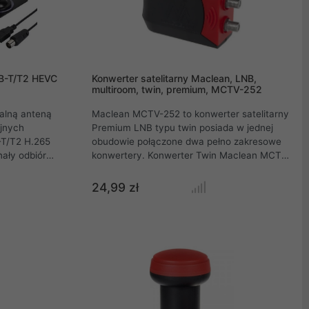
B-T/T2 HEVC
Konwerter satelitarny Maclean, LNB,
multiroom, twin, premium, MCTV-252
alną anteną
Maclean MCTV-252 to konwerter satelitarny
jnych
Premium LNB typu twin posiada w jednej
-T/T2 H.265
obudowie połączone dwa pełno zakresowe
ały odbiór
konwertery. Konwerter Twin Maclean MCTV-
 poziomej lub
252 jest urządzeniem klasy premium o
).
bardzo niskim współczynniku szumów. Bez
24,99 zł
cniacz
problemu radzi sobie z odbiorem sygnału HD.
nteny na
Konwerter mocujemy do anteny satelitarnej
 takie jak
w standardowym uchwycie 40 mm.
-Radia i inne
Konwerter MCTV-252 Premium posiada
wytłoczone logo na obudowie abyś miał
pewność, że kupujesz oryginalny konwerter
Maclean.