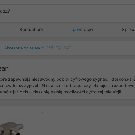
Bestsellery
pro
mocje
Sprzę
Akcesoria do telewizji DVB-T2 i SAT
ean
 które zapewniają niezawodny odbiór cyfrowego sygnału i doskonałą j
emów telewizyjnych. Niezależnie od tego, czy planujesz rozbudow
ów już dziś – ciesz się pełnią możliwości cyfrowej telewizji!