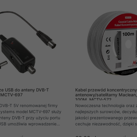
może wykryć nawet najsłabszy 
ze USB do anteny DVB-T
Kabel przewód koncentryczny
, MCTV-697
antenowy/satelitarny Maclean
100M, MCTV-572
DVB-T 5V renomowanej firmy
Nowoczesna technologia oraz 
ystems model MCTV-697 służy
najlepszych surowców, decyduj
anteny DVB-T przy użyciu portu
jakości prezentowanego przew
USB umożliwia wprowadzenie
cechuje niezawodność, dzięki s
zasilania do anteny .
zaprojektowanej konstrukcji, d
wytrzymałość oraz wysoka wyd