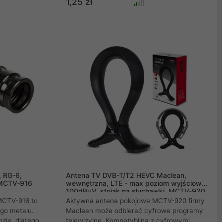
1,25 zł
ówno wśród
stosować do montażu zarówno wewnątrz jak
w. Gruby 1mm
i na zewnątrz budynków .
anowaniem
rametry
ską
, RG-6,
Antena TV DVB-T/T2 HEVC Maclean,
, MCTV-916
wewnętrzna, LTE - max poziom wyjściowy
100dBµV, stojak na słuchawki, MCTV-920
MCTV-916 to
Aktywna antena pokojowa MCTV-920 firmy
go metalu.
Maclean może odbierać cyfrowe programy
ozję, dlatego
telewizyjne. Kompatybilna z cyfrowymi