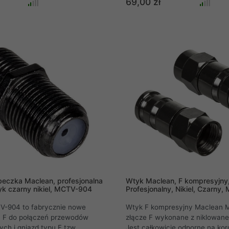
69,00 zł
ciesząc się dobrą renomą zar
amatorów jak i profesjonalistó
rdzeń kabla z podwójnym ekr
gwarantuje bardzo wysokie pa
elektryczne oraz wyjątkowo ni
tłumienność sygnału.
beczka Maclean, profesjonalna
Wtyk Maclean, F kompresyjny
tyk czarny nikiel, MCTV-904
Profesjonalny, Nikiel, Czarny
-904 to fabrycznie nowe
Wtyk F kompresyjny Maclean 
pu F do połączeń przewodów
złącze F wykonane z niklowane
ch i gniazd typu F tzw.
Jest całkowicie odporne na kor