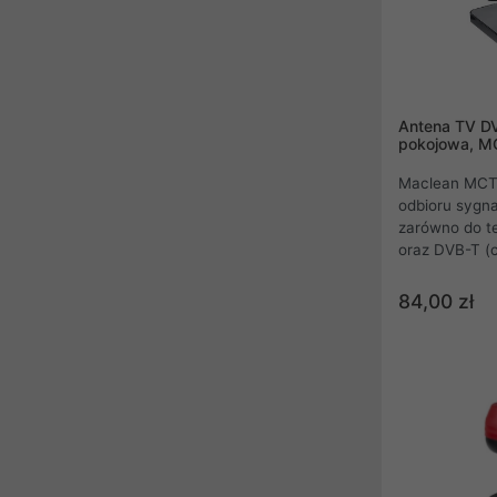
Antena TV DV
pokojowa, M
Maclean MCTV
odbioru sygna
zarówno do te
oraz DVB-T (c
Znajduje zas
telewizyjneg
84,00 zł
wzmacniacz 
naziemnej tele