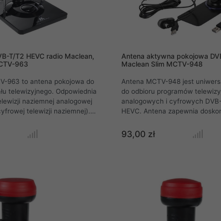
B-T/T2 HEVC radio Maclean,
Antena aktywna pokojowa DV
CTV-963
Maclean Slim MCTV-948
-963 to antena pokojowa do
Antena MCTV-948 jest uniwers
łu telewizyjnego. Odpowiednia
do odbioru programów telewizy
lewizji naziemnej analogowej
analogowych i cyfrowych DVB
yfrowej telewizji naziemnej).
HEVC. Antena zapewnia doskon
tosowanie zarówno do sygnału
stacji nadających w polaryzacji
o jak i radiowego. Wbudowany
pionowej (bez obracania anteny
93,00 zł
antenowy wzmacnia sygnał
Wbudowany nowoczesny wzma
wizji wysokiej rozdzielczości.
zapewnia wysoką odporność a
wszelkie zakłócenia zewnętrzne,
sieci komórkowe, sieci WiFi, CB
niepożądane sygnały.