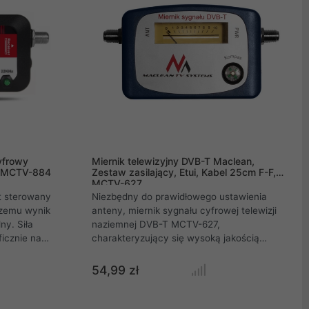
każdej innej sieci.
cyfrowy
Miernik telewizyjny DVB-T Maclean,
, MCTV-884
Zestaw zasilający, Etui, Kabel 25cm F-F,
MCTV-627
t sterowany
Niezbędny do prawidłowego ustawienia
czemu wynik
anteny, miernik sygnału cyfrowej telewizji
ny. Siła
naziemnej DVB-T MCTV-627,
ficznie na
charakteryzujący się wysoką jakością
 w skali od 0
wykonania i prostotą obsługi. Stosując
 również
miernik sygnału antenowego DVB-T Maclean
54,99 zł
ku z
MCTV-627 optymalnie ustawisz antenę
ym siła
telewizji naziemnej, co wyeliminuje wszelkie
rdzo czuły i
niepożądane zakłócenia obrazu i dźwięku.