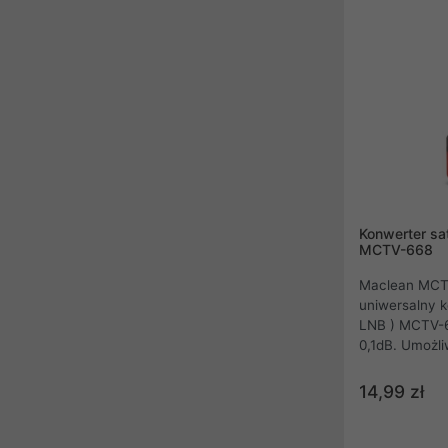
oryginalny ko
Konwerter sat
MCTV-668
Maclean MCTV
uniwersalny k
LNB ) MCTV-
0,1dB. Umożliwia niezależne odbieranie
sygnału z jedn
Precyzyjne w
14,99 zł
techniczne pr
wpływ warun
jakość odbier