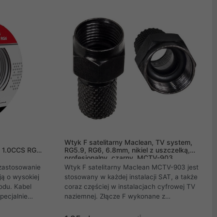
sygnał.
Prawidłowo ustawiona antena umożliwia
odbiór telewizyjnych programów
nadawanych w wysokiej jakości HD (High
Definition).
Wtyk F satelitarny Maclean, TV system,
, 1.0CCS RG6,
RG5.9, RG6, 6.8mm, nikiel z uszczelką,
profesjonalny, czarny, MCTV-903
zastosowanie
Wtyk F satelitarny Maclean MCTV-903 jest
ą o wysokiej
stosowany w każdej instalacji SAT, a także
odu. Kabel
coraz częściej w instalacjach cyfrowej TV
pecjalnie
naziemnej. Złącze F wykonane z
uża
niklowanego metalu. Jest całkowicie
ajność,
odporne na korozję, dlatego można je