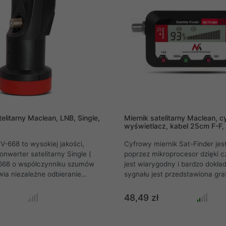
nwerter Maclean.
Maclean.
elitarny Maclean, LNB, Single,
Miernik satelitarny Maclean, 
wyświetlacz, kabel 25cm F-F
-668 to wysokiej jakości,
Cyfrowy miernik Sat-Finder jes
onwerter satelitarny Single (
poprzez mikroprocesor dzięki 
668 o współczynniku szumów
jest wiarygodny i bardzo dokład
sygnału jest przedstawiona gra
ego satelity na 1 tunerze.
wyświetlaczu LCD oraz liczbowo
ykonanie i wysokie parametry
do 99%. Siła sygnału może być
48,49 zł
zekładają się na mniejszy
wskazywana za pomocą dźwię
ków atmosferycznych na
głośniczka (im wyższy dźwięk t
anego sygnału.
sygnału lepsza). Miernik jest ba