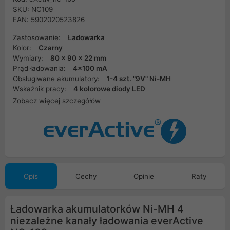
SKU: NC109
EAN: 5902020523826
Zastosowanie:
Ładowarka
Kolor:
Czarny
Wymiary:
80 x 90 x 22 mm
Prąd ładowania:
4x100 mA
Obsługiwane akumulatory:
1-4 szt. "9V" Ni-MH
Wskaźnik pracy:
4 kolorowe diody LED
Zobacz więcej szczegółów
Opis
Cechy
Opinie
Raty
Ładowarka akumulatorków Ni-MH 4
niezależne kanały ładowania everActive