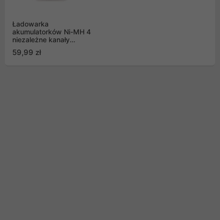
Ładowarka
akumulatorków Ni-MH 4
niezależne kanały
ładowania everActive
59,99 zł
NC-109