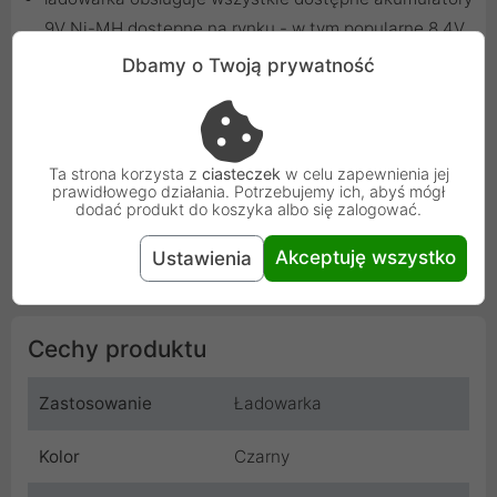
9V Ni-MH dostępne na rynku - w tym popularne 8.4V
jak i rzadkie 9.6V
Dbamy o Twoją prywatność
Zawartość zestawu:
Ta strona korzysta z
ciasteczek
w celu zapewnienia jej
prawidłowego działania. Potrzebujemy ich, abyś mógł
dodać produkt do koszyka albo się zalogować.
ładowarka
zasilacz sieciowy
Akceptuję wszystko
Ustawienia
instrukcja w języku polskim, angielskim i niemieckim
Cechy produktu
Zastosowanie
Ładowarka
Kolor
Czarny