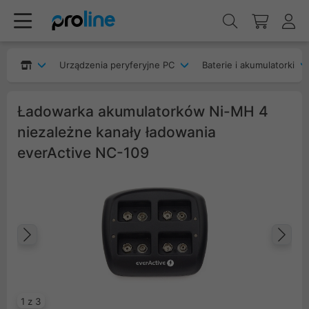
Urządzenia peryferyjne PC
Baterie i akumulatorki
Ładowarka akumulatorków Ni-MH 4
niezależne kanały ładowania
everActive NC-109
Poprzedni
Na
1 z 3