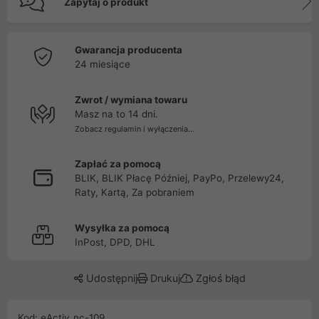
Zapytaj o produkt
Gwarancja producenta
24 miesiące
Zwrot / wymiana towaru
Masz na to 14 dni.
Zobacz regulamin i wyłączenia...
Zapłać za pomocą
BLIK, BLIK Płacę Później, PayPo, Przelewy24,
Raty, Kartą, Za pobraniem
Wysyłka za pomocą
InPost, DPD, DHL
Udostępnij
Drukuj
Zgłoś błąd
Kod: eActiv_nc-109