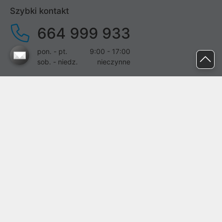
Szybki kontakt
664 999 933
pon. - pt.
9:00 - 17:00
sob. - niedz.
nieczynne
pomoc@proline.pl
Dołącz do nas
Zgłoś błąd na stronie
Proline SA z siedzibą w Mirkowie (55-095), przy ul. Brzozowej 5,
wpisana do rejestru przedsiębiorców Krajowego Rejestru Sądowego
przez Sąd Rejonowy dla Wrocławia-Fabrycznej we Wrocławiu, VI
Wydział Gospodarczy Krajowego Rejestru Sądowego pod nr KRS:
0000282071, NIP: 8951898022, REGON: 020482041, BDO:
000437899. Kapitał zakładowy Spółki wynosi 500000,00 zł i został
on opłacony w całości.