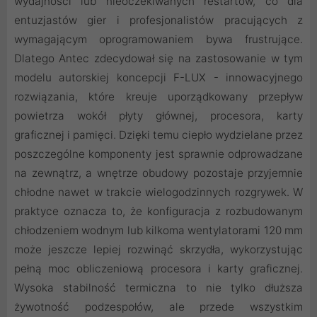
wydajności lub nieoczekiwanych restartów, co dla
entuzjastów gier i profesjonalistów pracujących z
wymagającym oprogramowaniem bywa frustrujące.
Dlatego Antec zdecydował się na zastosowanie w tym
modelu autorskiej koncepcji F-LUX - innowacyjnego
rozwiązania, które kreuje uporządkowany przepływ
powietrza wokół płyty głównej, procesora, karty
graficznej i pamięci. Dzięki temu ciepło wydzielane przez
poszczególne komponenty jest sprawnie odprowadzane
na zewnątrz, a wnętrze obudowy pozostaje przyjemnie
chłodne nawet w trakcie wielogodzinnych rozgrywek. W
praktyce oznacza to, że konfiguracja z rozbudowanym
chłodzeniem wodnym lub kilkoma wentylatorami 120 mm
może jeszcze lepiej rozwinąć skrzydła, wykorzystując
pełną moc obliczeniową procesora i karty graficznej.
Wysoka stabilność termiczna to nie tylko dłuższa
żywotność podzespołów, ale przede wszystkim