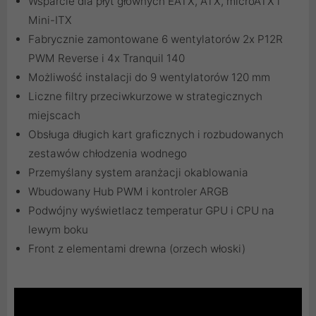
Wsparcie dla płyt głównych EATX, ATX, microATX i
Mini-ITX
Fabrycznie zamontowane 6 wentylatorów 2x P12R
PWM Reverse i 4x Tranquil 140
Możliwość instalacji do 9 wentylatorów 120 mm
Liczne filtry przeciwkurzowe w strategicznych
miejscach
Obsługa długich kart graficznych i rozbudowanych
zestawów chłodzenia wodnego
Przemyślany system aranżacji okablowania
Wbudowany Hub PWM i kontroler ARGB
Podwójny wyświetlacz temperatur GPU i CPU na
lewym boku
Front z elementami drewna (orzech włoski)