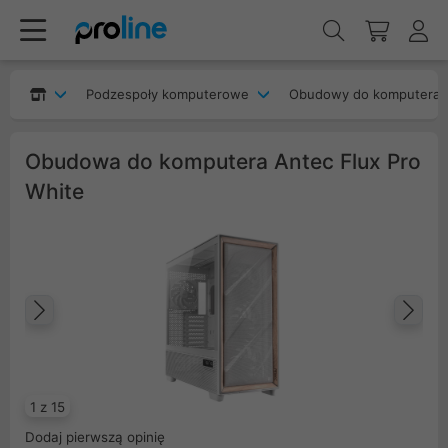
Podzespoły komputerowe
Obudowy do komputera
Obudowa do komputera Antec Flux Pro
White
Poprzedni
Na
1 z 15
Dodaj pierwszą opinię