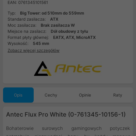
EAN: 0761345101561
Typ:
Big Tower: od 510mm do 559mm
Standard zasilacza:
ATX
Moc zasilacza:
Brak zasilacza W
Miejsce na zasilacz:
Dół obudowy z tyłu
Format płyty głównej:
EATX, ATX, MicroATX
Wysokość:
545 mm
Zobacz więcej szczegółów
Opis
Cechy
Opinie
Raty
Antec Flux Pro White (0-761345-10156-1)
Bohaterowie surowych gamingowych potyczek