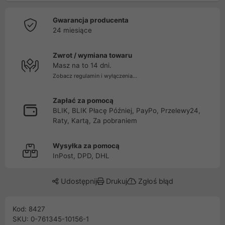
Gwarancja producenta
24 miesiące
Zwrot / wymiana towaru
Masz na to 14 dni.
Zobacz regulamin i wyłączenia...
Zapłać za pomocą
BLIK, BLIK Płacę Później, PayPo, Przelewy24,
Raty, Kartą, Za pobraniem
Wysyłka za pomocą
InPost, DPD, DHL
Udostępnij
Drukuj
Zgłoś błąd
Kod: 8427
SKU: 0-761345-10156-1