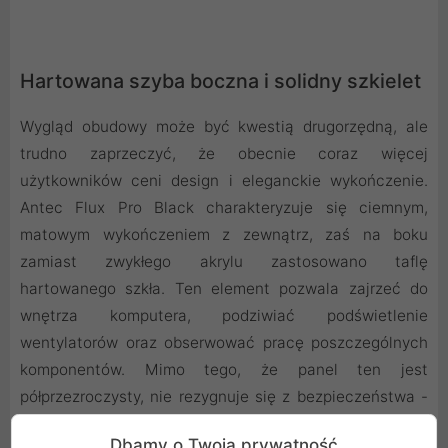
Hartowana szyba boczna i solidny szkielet
Wygląd obudowy może być kwestią drugorzędną, ale
trudno zaprzeczyć, że obecnie coraz więcej
użytkowników ceni design i eleganckie wykończenie.
Antec Flux Pro Black charakteryzuje się ciemnym,
matowym wykończeniem z zewnątrz, zaś na boku
zamiast zwykłego akrylu zastosowano taflę
hartowanego szkła. Ten element pozwala zajrzeć do
wnętrza komputera, podziwiać podświetlenie
wentylatorów oraz obserwować pracę poszczególnych
komponentów. Mimo tego, że panel ten jest
półprzezroczysty, nie rezygnuje się z bezpieczeństwa -
hartowane szkło cechuje się wysoką odpornością na
Dbamy o Twoją prywatność