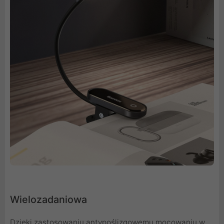
Wielozadaniowa
Dzięki zastosowaniu antypoślizgowemu mocowaniu w