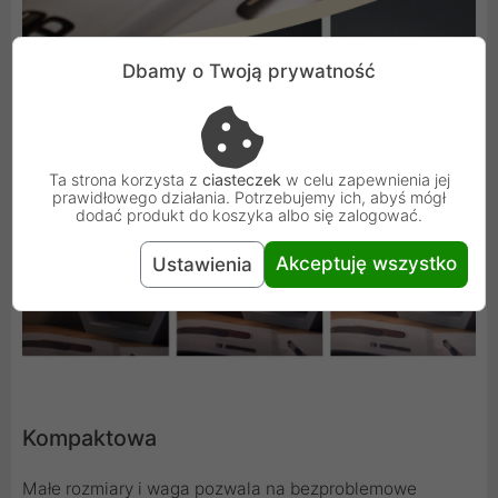
Dbamy o Twoją prywatność
Ta strona korzysta z
ciasteczek
w celu zapewnienia jej
prawidłowego działania. Potrzebujemy ich, abyś mógł
dodać produkt do koszyka albo się zalogować.
Akceptuję wszystko
Ustawienia
Kompaktowa
Małe rozmiary i waga pozwala na bezproblemowe