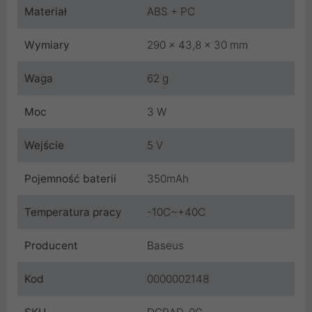
Materiał
ABS + PC
Wymiary
290 x 43,8 x 30 mm
Waga
62 g
Moc
3 W
Wejście
5 V
Pojemność baterii
350mAh
Temperatura pracy
-10C~+40C
Producent
Baseus
Kod
0000002148