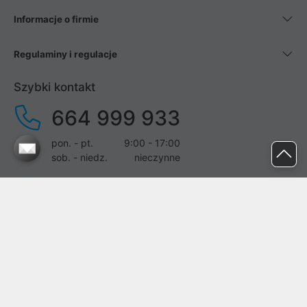
Informacje o firmie
Regulaminy i regulacje
Szybki kontakt
664 999 933
pon. - pt.
9:00 - 17:00
sob. - niedz.
nieczynne
pomoc@proline.pl
Dołącz do nas
Zgłoś błąd na stronie
Proline SA z siedzibą w Mirkowie (55-095), przy ul. Brzozowej 5,