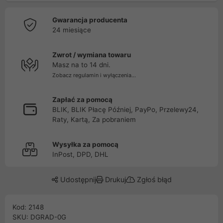
Gwarancja producenta
24 miesiące
Zwrot / wymiana towaru
Masz na to 14 dni.
Zobacz regulamin i wyłączenia...
Zapłać za pomocą
BLIK, BLIK Płacę Później, PayPo, Przelewy24,
Raty, Kartą, Za pobraniem
Wysyłka za pomocą
InPost, DPD, DHL
Udostępnij
Drukuj
Zgłoś błąd
Kod: 2148
SKU: DGRAD-0G