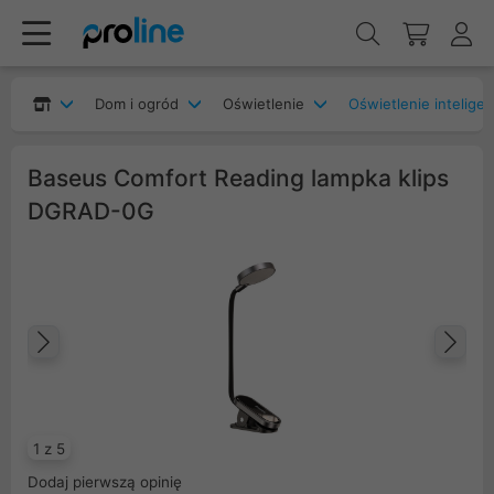
Dom i ogród
Oświetlenie
Oświetlenie intelige
Baseus Comfort Reading lampka klips
DGRAD-0G
Poprzedni
Na
1 z 5
Dodaj pierwszą opinię