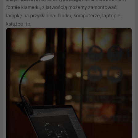
formie klamerki, z łatwością możemy zamontować
lampkę na przykład na: biurku, komputerze, laptopie,
książce itp.