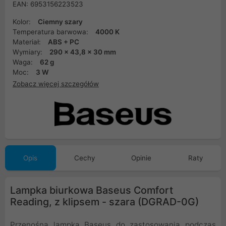
EAN: 6953156223523
Kolor:
Ciemny szary
Temperatura barwowa:
4000 K
Materiał:
ABS + PC
Wymiary:
290 x 43,8 x 30 mm
Waga:
62 g
Moc:
3 W
Zobacz więcej szczegółów
Opis
Cechy
Opinie
Raty
Lampka biurkowa Baseus Comfort
Reading, z klipsem - szara (DGRAD-0G)
Przenośna lampka Baseus do zastosowania podczas