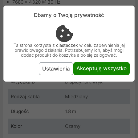
7680 x 4320 @ 30 Hz
5120 x 2880 @ 60 Hz
Dbamy o Twoją prywatność
3840 x 2160 @ 120 Hz
Ta strona korzysta z
ciasteczek
w celu zapewnienia jej
prawidłowego działania. Potrzebujemy ich, abyś mógł
Cechy produktu
dodać produkt do koszyka albo się zalogować.
Wtyczka A
DisplayPort wtyk
Akceptuję wszystko
Ustawienia
Wtyczka B
DisplayPort wtyk
Rodzaj kabla
Miedziany
Długość
1.8 m
Kolor
Czarny