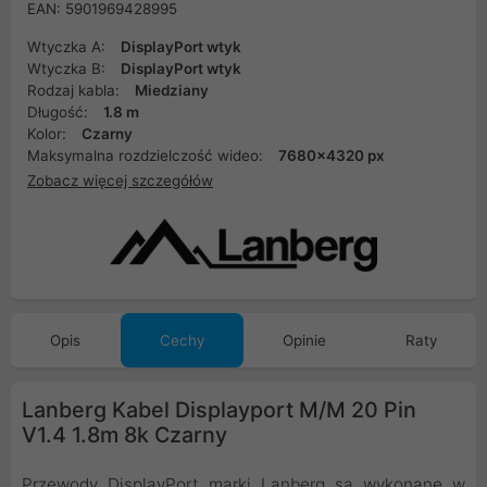
EAN: 5901969428995
Wtyczka A:
DisplayPort wtyk
Wtyczka B:
DisplayPort wtyk
Rodzaj kabla:
Miedziany
Długość:
1.8 m
Kolor:
Czarny
Maksymalna rozdzielczość wideo:
7680x4320 px
Zobacz więcej szczegółów
Opis
Cechy
Opinie
Raty
Lanberg Kabel Displayport M/M 20 Pin
V1.4 1.8m 8k Czarny
Przewody DisplayPort marki Lanberg są wykonane w