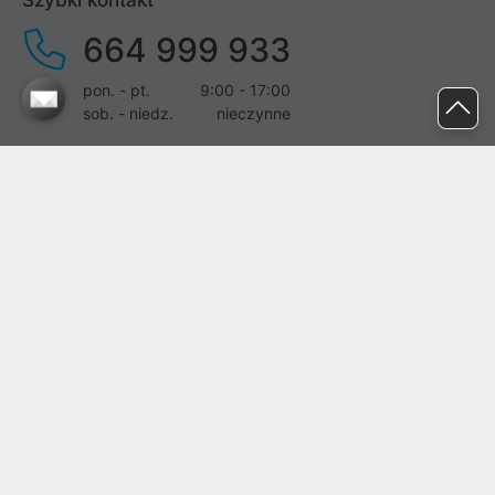
Szybki kontakt
664 999 933
pon. - pt.
9:00 - 17:00
sob. - niedz.
nieczynne
pomoc@proline.pl
Dołącz do nas
Zgłoś błąd na stronie
Proline SA z siedzibą w Mirkowie (55-095), przy ul. Brzozowej 5,
wpisana do rejestru przedsiębiorców Krajowego Rejestru Sądowego
przez Sąd Rejonowy dla Wrocławia-Fabrycznej we Wrocławiu, VI
Wydział Gospodarczy Krajowego Rejestru Sądowego pod nr KRS:
0000282071, NIP: 8951898022, REGON: 020482041, BDO:
000437899. Kapitał zakładowy Spółki wynosi 500000,00 zł i został
on opłacony w całości.