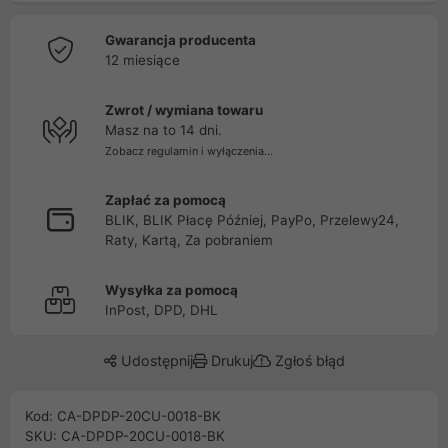
Gwarancja producenta
12 miesiące
Zwrot / wymiana towaru
Masz na to 14 dni.
Zobacz regulamin i wyłączenia...
Zapłać za pomocą
BLIK, BLIK Płacę Później, PayPo, Przelewy24,
Raty, Kartą, Za pobraniem
Wysyłka za pomocą
InPost, DPD, DHL
Udostępnij
Drukuj
Zgłoś błąd
Kod: CA-DPDP-20CU-0018-BK
SKU: CA-DPDP-20CU-0018-BK