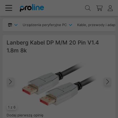
Urządzenia peryferyjne PC
Kable, przewody i adapt
Lanberg Kabel DP M/M 20 Pin V1.4
1.8m 8k
Poprzedni
Na
1 z 6
Dodaj pierwszą opinię