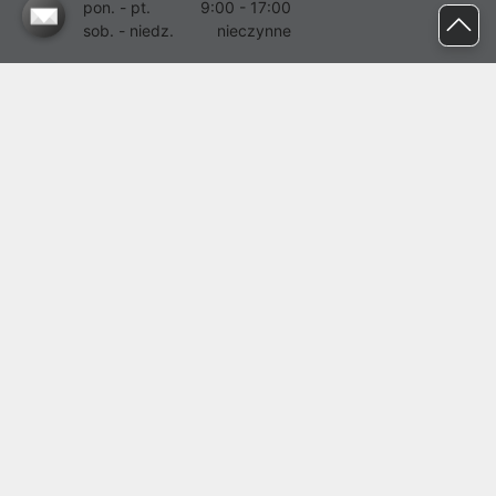
pon. - pt.
9:00 - 17:00
sob. - niedz.
nieczynne
pomoc@proline.pl
Dołącz do nas
Zgłoś błąd na stronie
Proline SA z siedzibą w Mirkowie (55-095), przy ul. Brzozowej 5,
wpisana do rejestru przedsiębiorców Krajowego Rejestru Sądowego
przez Sąd Rejonowy dla Wrocławia-Fabrycznej we Wrocławiu, VI
Wydział Gospodarczy Krajowego Rejestru Sądowego pod nr KRS:
0000282071, NIP: 8951898022, REGON: 020482041, BDO:
000437899. Kapitał zakładowy Spółki wynosi 500000,00 zł i został
on opłacony w całości.
© proline 1996 - 2026. Wszelkie prawa zastrzeżone.