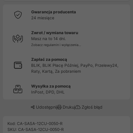
Gwarancja producenta
24 miesiące
Zwrot / wymiana towaru
Masz na to 14 dni.
Zobacz regulamin i wyłączenia...
Zapłać za pomocą
BLIK, BLIK Płacę Później, PayPo, Przelewy24,
Raty, Kartą, Za pobraniem
Wysyłka za pomocą
InPost, DPD, DHL
Udostępnij
Drukuj
Zgłoś błąd
Kod: CA-SASA-12CU-0050-R
SKU: CA-SASA-12CU-0050-R