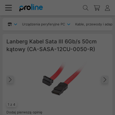
Urządzenia peryferyjne PC
Kable, przewody i adapt
Lanberg Kabel Sata III 6Gb/s 50cm
kątowy (CA-SASA-12CU-0050-R)
Poprzedni
Na
1 z 4
Dodaj pierwszą opinię