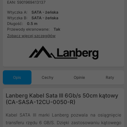
EAN: 5901969413137
Wtyczka A:
SATA - żeńska
Wtyczka B:
SATA - żeńska
Długość:
0.5 m
Przewody ekranowane:
Tak
Zobacz więcej szczegółów
Opis
Cechy
Opinie
Raty
Lanberg Kabel Sata III 6Gb/s 50cm kątowy
(CA-SASA-12CU-0050-R)
Kabel SATA III marki Lanberg pozwala na osiągnięcie
transferu rzędu 6 GB/S. Dzięki zastosowaniu kątowego