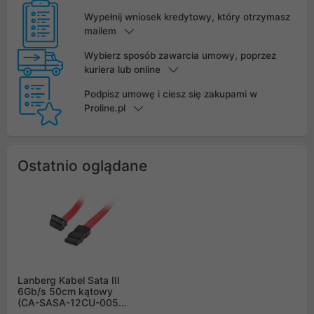
Wypełnij wniosek kredytowy, który otrzymasz
mailem
Wybierz sposób zawarcia umowy, poprzez
kuriera lub online
Podpisz umowę i ciesz się zakupami w
Proline.pl
Ostatnio oglądane
Lanberg Kabel Sata III
6Gb/s 50cm kątowy
(CA-SASA-12CU-0050-
R)