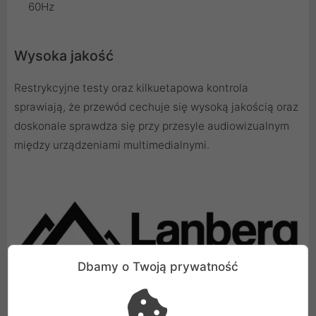
60Hz
Wysoka jakość
Restrykcyjne testy oraz kilkuetapowa kontrola
sprawiają, że przewód cechuje się wysoką jakością oraz
doskonale sprawdza się przy przesyle audiowizualnym
między urządzeniami multimedialnymi.
Dbamy o Twoją prywatność