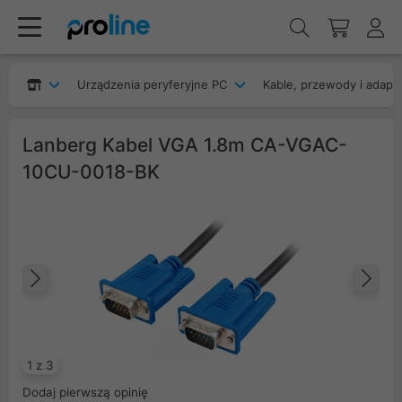
Urządzenia peryferyjne PC
Kable, przewody i adapt
Lanberg Kabel VGA 1.8m CA-VGAC-
10CU-0018-BK
Poprzedni
Na
1 z 3
Dodaj pierwszą opinię