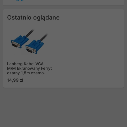
Ostatnio oglądane
Lanberg Kabel VGA
M/M Ekranowany Ferryt
czarny 1,8m czarno-
niebieski (CA-VGAC-
14,99 zł
10CU-0018-BK)