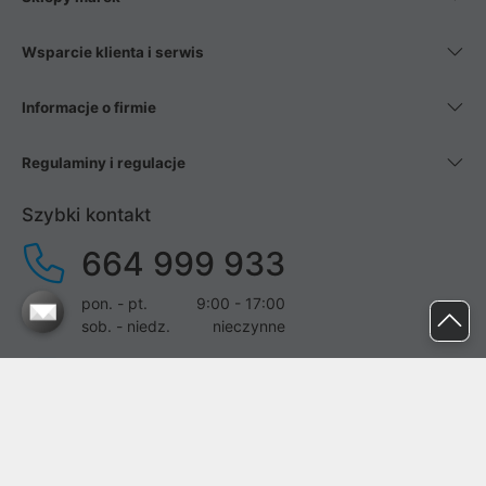
Wsparcie klienta i serwis
Informacje o firmie
Regulaminy i regulacje
Szybki kontakt
664 999 933
pon. - pt.
9:00 - 17:00
sob. - niedz.
nieczynne
pomoc@proline.pl
Dołącz do nas