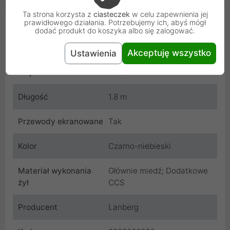
Ta strona korzysta z
ciasteczek
w celu zapewnienia jej
Cechy produktu
prawidłowego działania. Potrzebujemy ich, abyś mógł
dodać produkt do koszyka albo się zalogować.
Wtyczka A
D-Sub
Akceptuję wszystko
Ustawienia
Wtyczka B
D-Sub
Długość
1.8 m
Przewody ekranowane
Tak
Kolor
Czarno-niebieski
Materiał wykonania
Głównie miedź; Dodatkowe
żył
CCS
Producent
Lanberg