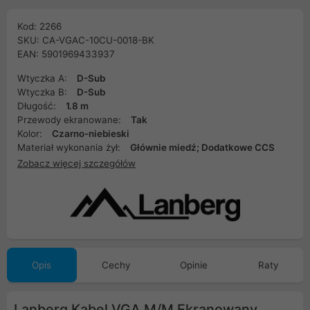
Kod: 2266
SKU: CA-VGAC-10CU-0018-BK
EAN: 5901969433937
Wtyczka A:
D-Sub
Wtyczka B:
D-Sub
Długość:
1.8 m
Przewody ekranowane:
Tak
Kolor:
Czarno-niebieski
Materiał wykonania żył:
Głównie miedź; Dodatkowe CCS
Zobacz więcej szczegółów
Opis
Cechy
Opinie
Raty
Lanberg Kabel VGA M/M Ekranowany