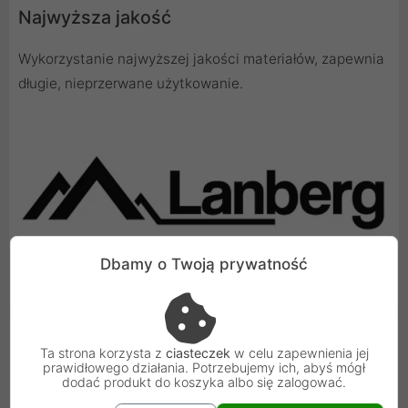
Najwyższa jakość
Wykorzystanie najwyższej jakości materiałów, zapewnia
długie, nieprzerwane użytkowanie.
Dbamy o Twoją prywatność
Cechy produktu
Ta strona korzysta z
ciasteczek
w celu zapewnienia jej
prawidłowego działania. Potrzebujemy ich, abyś mógł
dodać produkt do koszyka albo się zalogować.
Wtyczka A
Schuko