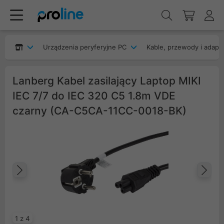
Urządzenia peryferyjne PC
Kable, przewody i adapt
Lanberg Kabel zasilający Laptop MIKI
IEC 7/7 do IEC 320 C5 1.8m VDE
czarny (CA-C5CA-11CC-0018-BK)
Poprzedni
Na
1 z 4