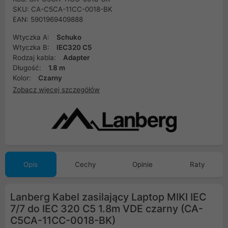
SKU: CA-C5CA-11CC-0018-BK
EAN: 5901969409888
Wtyczka A:
Schuko
Wtyczka B:
IEC320 C5
Rodzaj kabla:
Adapter
Długość:
1.8 m
Kolor:
Czarny
Zobacz więcej szczegółów
Opis
Cechy
Opinie
Raty
Lanberg Kabel zasilający Laptop MIKI IEC
7/7 do IEC 320 C5 1.8m VDE czarny (CA-
C5CA-11CC-0018-BK)