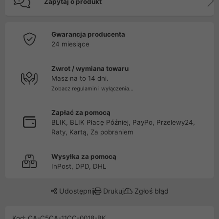
Zapytaj o produkt
Gwarancja producenta
24 miesiące
Zwrot / wymiana towaru
Masz na to 14 dni.
Zobacz regulamin i wyłączenia...
Zapłać za pomocą
BLIK, BLIK Płacę Później, PayPo, Przelewy24,
Raty, Kartą, Za pobraniem
Wysyłka za pomocą
InPost, DPD, DHL
Udostępnij
Drukuj
Zgłoś błąd
Kod: CA-C5CA-11CC-0018-BK