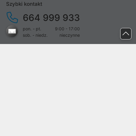
Szybki kontakt
664 999 933
pon. - pt.
9:00 - 17:00
sob. - niedz.
nieczynne
pomoc@proline.pl
Dołącz do nas
Zgłoś błąd na stronie
Proline SA z siedzibą w Mirkowie (55-095), przy ul. Brzozowej 5,
wpisana do rejestru przedsiębiorców Krajowego Rejestru Sądowego
przez Sąd Rejonowy dla Wrocławia-Fabrycznej we Wrocławiu, VI
Wydział Gospodarczy Krajowego Rejestru Sądowego pod nr KRS:
0000282071, NIP: 8951898022, REGON: 020482041, BDO:
000437899. Kapitał zakładowy Spółki wynosi 500000,00 zł i został
on opłacony w całości.