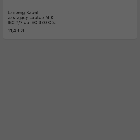
Lanberg Kabel
zasilający Laptop MIKI
IEC 7/7 do IEC 320 C5
1.8m VDE czarny (CA-
11,49 zł
C5CA-11CC-0018-BK)