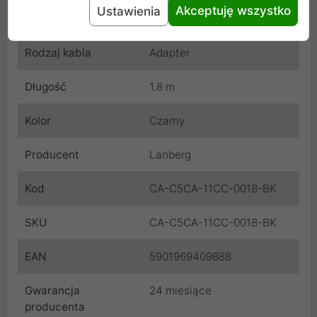
Akceptuję wszystko
Ustawienia
Wtyczka B
IEC320 C5
Rodzaj kabla
Adapter
Długość
1.8 m
Kolor
Czarny
Producent
Lanberg
Kod
CA-C5CA-11CC-0018-BK
SKU
CA-C5CA-11CC-0018-BK
EAN
5901969409888
Gwarancja
24 miesiące
producenta