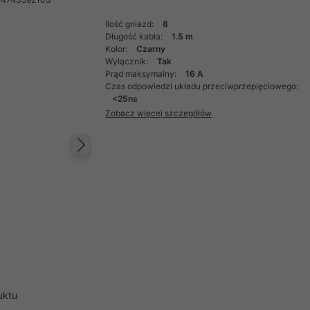
Ilość gniazd:
8
Długość kabla:
1.5 m
Kolor:
Czarny
Wyłącznik:
Tak
Prąd maksymalny:
16 A
Czas odpowiedzi układu przeciwprzepięciowego:
<25ns
Zobacz więcej szczegółów
Następny
uktu