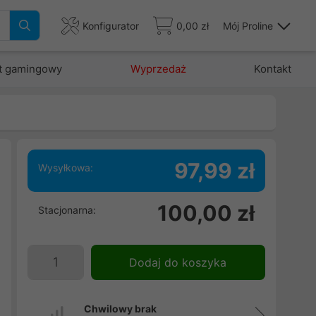
Konfigurator
0,00 zł
Mój Proline
t gamingowy
Wyprzedaż
Kontakt
97,99 zł
Wysyłkowa:
e
100,00 zł
Stacjonarna:
,
m
u
Dodaj do koszyka
w
Chwilowy brak