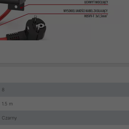
8
1.5 m
Czarny