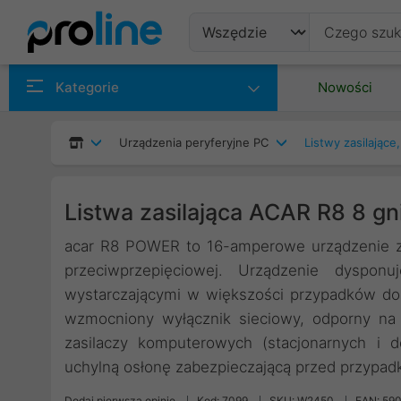
Produkty
Kategorie
Nowości
Producenci
Urządzenia peryferyjne PC
Listwy zasilające
Kategorie
Listwa zasilająca ACAR R8 8 g
acar R8 POWER to 16-amperowe urządzenie za
przeciwprzepięciowej. Urządzenie dyspon
wystarczającymi w większości przypadków do
wzmocniony wyłącznik sieciowy, odporny na
zasilaczy komputerowych (stacjonarnych i 
uchylną osłonę zabezpieczającą przed przypa
Dodaj pierwszą opinię
Kod: 7099
SKU: W2450
EAN: 59