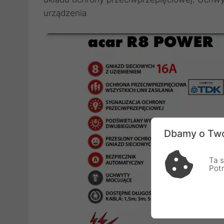
urządzenia
Dbamy o Two
Ta s
Pot