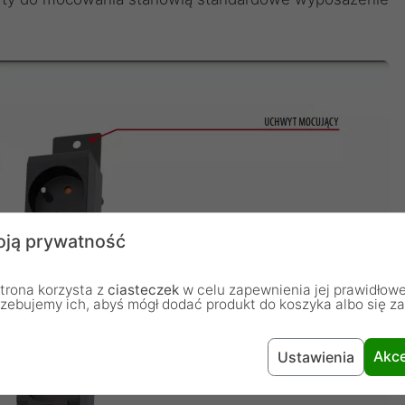
ją prywatność
trona korzysta z
ciasteczek
w celu zapewnienia jej prawidłowe
rzebujemy ich, abyś mógł dodać produkt do koszyka albo się z
Akce
Ustawienia