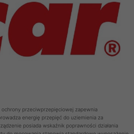
ochrony przeciwprzepięciowej zapewnia
odprowadza energię przepięć do uziemienia za
ądzenie posiada wskaźnik poprawności działania
yty do mocowania stanowią standardowe wyposażenie