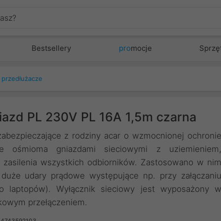
Bestsellery
pro
mocje
Sprzę
, przedłużacze
niazd PL 230V PL 16A 1,5m czarna
bezpieczające z rodziny acar o wzmocnionej ochroni
uje ośmioma gniazdami sieciowymi z uziemieniem
 zasilenia wszystkich odbiorników. Zastosowano w ni
 duże udary prądowe występujące np. przy załączani
do laptopów). Wyłącznik sieciowy jest wyposażony 
dkowym przełączeniem.
04743592103