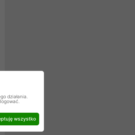
go działania.
alogować.
ptuję wszystko