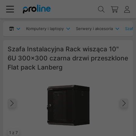
Komputery i laptopy
Serwery i akcesoria
Szafy
Szafa Instalacyjna Rack wisząca 10"
6U 300x300 czarna drzwi przeszklone
Flat pack Lanberg
Poprzedni
Na
1 z 7