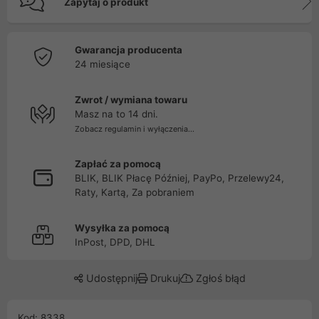
Zapytaj o produkt
Gwarancja producenta
24 miesiące
Zwrot / wymiana towaru
Masz na to 14 dni.
Zobacz regulamin i wyłączenia...
Zapłać za pomocą
BLIK, BLIK Płacę Później, PayPo, Przelewy24,
Raty, Kartą, Za pobraniem
Wysyłka za pomocą
InPost, DPD, DHL
Udostępnij
Drukuj
Zgłoś błąd
Kod: 8338