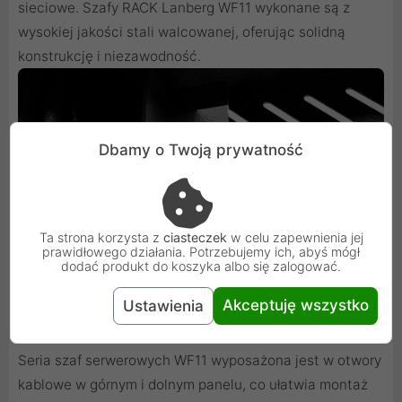
sieciowe. Szafy RACK Lanberg WF11 wykonane są z
wysokiej jakości stali walcowanej, oferując solidną
konstrukcję i niezawodność.
Dbamy o Twoją prywatność
Ta strona korzysta z
ciasteczek
w celu zapewnienia jej
prawidłowego działania. Potrzebujemy ich, abyś mógł
dodać produkt do koszyka albo się zalogować.
Akceptuję wszystko
Ustawienia
Dodatkowa funkcjonalność i nowe wymiary
Seria szaf serwerowych WF11 wyposażona jest w otwory
kablowe w górnym i dolnym panelu, co ułatwia montaż