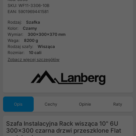
SKU: WF11-3306-10B
EAN: 5901969441581
Rodzaj:
Szafka
Kolor:
Czarny
Wymiar:
300x300x370 mm
Waga:
8200 g
Rodzaj szafy:
Wisząca
Rozmiar:
10 cali
Zobacz więcej szczegółów
Opis
Cechy
Opinie
Raty
Szafa Instalacyjna Rack wisząca 10" 6U
300x300 czarna drzwi przeszklone Flat