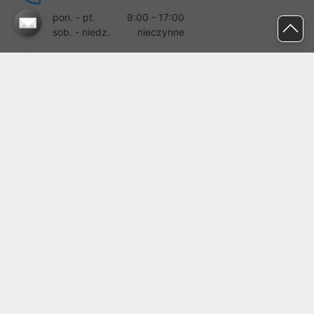
pon. - pt.
9:00 - 17:00
sob. - niedz.
nieczynne
pomoc@proline.pl
Dołącz do nas
Zgłoś błąd na stronie
Proline SA z siedzibą w Mirkowie (55-095), przy ul. Brzozowej 5,
wpisana do rejestru przedsiębiorców Krajowego Rejestru Sądowego
przez Sąd Rejonowy dla Wrocławia-Fabrycznej we Wrocławiu, VI
Wydział Gospodarczy Krajowego Rejestru Sądowego pod nr KRS:
0000282071, NIP: 8951898022, REGON: 020482041, BDO:
000437899. Kapitał zakładowy Spółki wynosi 500000,00 zł i został
on opłacony w całości.
© proline 1996 - 2026. Wszelkie prawa zastrzeżone.