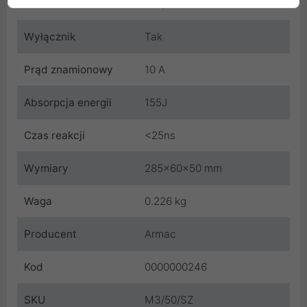
10A/250V
Wyłącznik
Tak
Prąd znamionowy
10 A
Absorpcja energii
155J
Czas reakcji
<25ns
Wymiary
285x60x50 mm
Waga
0.226 kg
Producent
Armac
Kod
0000000246
SKU
M3/50/SZ