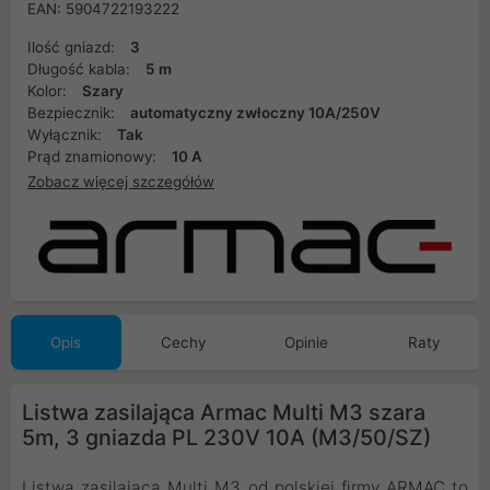
EAN: 5904722193222
Ilość gniazd:
3
Długość kabla:
5 m
Kolor:
Szary
Bezpiecznik:
automatyczny zwłoczny 10A/250V
Wyłącznik:
Tak
Prąd znamionowy:
10 A
Zobacz więcej szczegółów
Opis
Cechy
Opinie
Raty
Listwa zasilająca Armac Multi M3 szara
5m, 3 gniazda PL 230V 10A (M3/50/SZ)
Listwa zasilająca Multi M3 od polskiej firmy ARMAC to