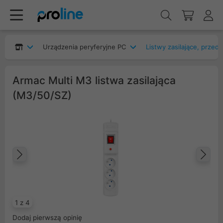
Urządzenia peryferyjne PC
Listwy zasilające, przed
Armac Multi M3 listwa zasilająca
(M3/50/SZ)
Poprzedni
Na
1 z 4
Dodaj pierwszą opinię