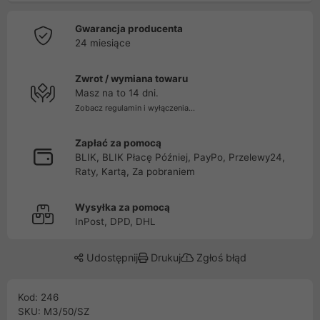
Gwarancja producenta
24 miesiące
Zwrot / wymiana towaru
Masz na to 14 dni.
Zobacz regulamin i wyłączenia...
Zapłać za pomocą
BLIK, BLIK Płacę Później, PayPo, Przelewy24,
Raty, Kartą, Za pobraniem
Wysyłka za pomocą
InPost, DPD, DHL
Udostępnij
Drukuj
Zgłoś błąd
Kod: 246
SKU: M3/50/SZ