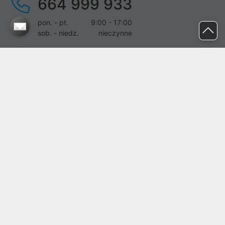
664 999 933
pon. - pt.
9:00 - 17:00
sob. - niedz.
nieczynne
pomoc@proline.pl
Dołącz do nas
Zgłoś błąd na stronie
Proline SA z siedzibą w Mirkowie (55-095), przy ul. Brzozowej 5,
wpisana do rejestru przedsiębiorców Krajowego Rejestru Sądowego
przez Sąd Rejonowy dla Wrocławia-Fabrycznej we Wrocławiu, VI
Wydział Gospodarczy Krajowego Rejestru Sądowego pod nr KRS:
0000282071, NIP: 8951898022, REGON: 020482041, BDO:
000437899. Kapitał zakładowy Spółki wynosi 500000,00 zł i został
on opłacony w całości.
© proline 1996 - 2026. Wszelkie prawa zastrzeżone.