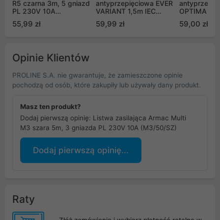
R5 czarna 3m, 5 gniazd
antyprzepięciowa EVER
antyprzepię
PL 230V 10A
VARIANT 1,5m IEC
OPTIMA 3,0
(R5/30/CZ)
(T/LZ09-VAR020/0400)
OPT030/00
55,99 zł
59,99 zł
59,00 zł
Opinie Klientów
PROLINE S.A. nie gwarantuje, że zamieszczone opinie
pochodzą od osób, które zakupiły lub używały dany produkt.
Masz ten produkt?
Dodaj pierwszą opinię: Listwa zasilająca Armac Multi
M3 szara 5m, 3 gniazda PL 230V 10A (M3/50/SZ)
Dodaj pierwszą opinię...
Raty
Złóż zamówienie i wybierz płatność ratalną w