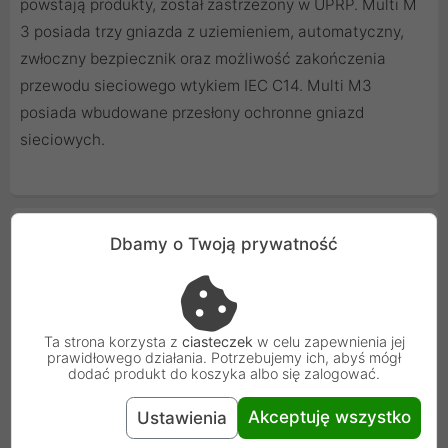
powstają produkty, został zastrzeżony w UPRP. Multi M
3 posiada trzy gniazda z uziemieniem, automatyczny,
zwłoczny bezpiecznik oraz możliwość zakończenia
przewodu sieciowego wtykiem IEC C14. Multi M3
posiada wbudowane przesłony ochronne gniazd
sieciowych.
Cechy produktu
Dbamy o Twoją prywatność
Ilość gniazd
3
Długość kabla
5 m
Ta strona korzysta z
ciasteczek
w celu zapewnienia jej
prawidłowego działania. Potrzebujemy ich, abyś mógł
dodać produkt do koszyka albo się zalogować.
Kolor
Szary
Akceptuję wszystko
Ustawienia
Bezpiecznik
automatyczny zwłoczny