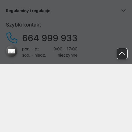
Regulaminy i regulacje
Szybki kontakt
664 999 933
pon. - pt.
9:00 - 17:00
sob. - niedz.
nieczynne
pomoc@proline.pl
Dołącz do nas
Zgłoś błąd na stronie
Proline SA z siedzibą w Mirkowie (55-095), przy ul. Brzozowej 5,
wpisana do rejestru przedsiębiorców Krajowego Rejestru Sądowego
przez Sąd Rejonowy dla Wrocławia-Fabrycznej we Wrocławiu, VI