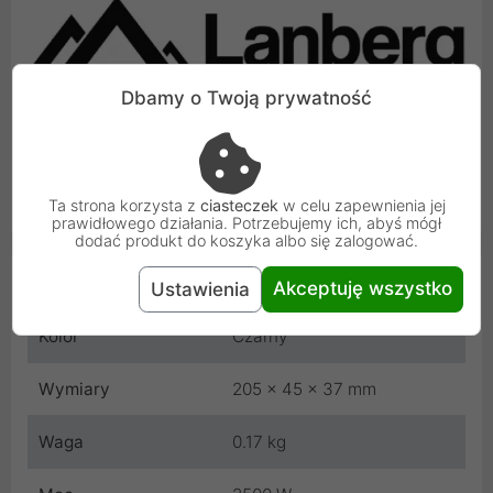
Dbamy o Twoją prywatność
Ta strona korzysta z
ciasteczek
w celu zapewnienia jej
prawidłowego działania. Potrzebujemy ich, abyś mógł
dodać produkt do koszyka albo się zalogować.
Cechy produktu
Akceptuję wszystko
Ustawienia
Kolor
Czarny
Wymiary
205 x 45 x 37 mm
Waga
0.17 kg