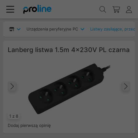
Urządzenia peryferyjne PC
Listwy zasilające, przed
Lanberg listwa 1.5m 4x230V PL czarna
Poprzedni
Na
1 z 8
Dodaj pierwszą opinię