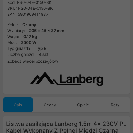
Kod: PS0-04E-0150-BK
SKU: PS0-04E-0150-BK
EAN: 5901969414837
Kolor:
Czarny
Wymiary:
205 x 45 x 37 mm
Waga:
0.17 kg
Moc:
2500 W
Typ gniazda:
Typ E
Liczba gniazd:
4 szt
Zobacz więcej szczegółów
Opis
Cechy
Opinie
Raty
Listwa zasilająca Lanberg 1.5m 4x 230V PL
Kabel Wykonany Z Pełnej Miedzi Czarna