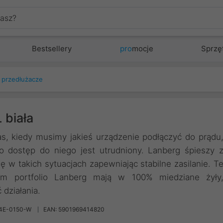
Bestsellery
pro
mocje
Sprzę
, przedłużacze
 biała
s, kiedy musimy jakieś urządzenie podłączyć do prądu
lbo dostęp do niego jest utrudniony. Lanberg śpieszy 
ę w takich sytuacjach zapewniając stabilne zasilanie. T
ym portfolio Lanberg mają w 100% miedziane żyły
działania.
4E-0150-W
EAN: 5901969414820