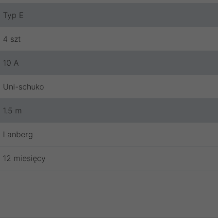
Typ E
4 szt
10 A
Uni-schuko
1.5 m
Lanberg
12 miesięcy