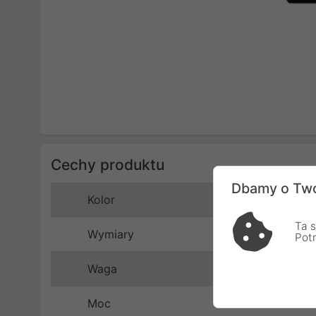
Cechy produktu
Dbamy o Two
Kolor
Ta s
Wymiary
Pot
Waga
Moc