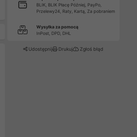
BLIK, BLIK Płacę Później, PayPo,
Przelewy24, Raty, Kartą, Za pobraniem
Wysyłka za pomocą
InPost, DPD, DHL
Udostępnij
Drukuj
Zgłoś błąd