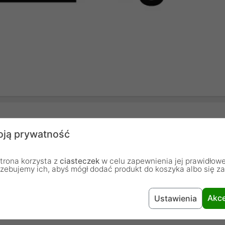
ją prywatność
Biały
trona korzysta z
ciasteczek
w celu zapewnienia jej prawidłowe
205 x 45 x 37 mm
rzebujemy ich, abyś mógł dodać produkt do koszyka albo się z
0.17 kg
Akce
Ustawienia
2500 W