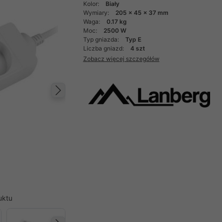
Kolor:
Biały
Wymiary:
205 x 45 x 37 mm
Waga:
0.17 kg
Moc:
2500 W
Typ gniazda:
Typ E
Liczba gniazd:
4 szt
Zobacz więcej szczegółów
Następny
uktu