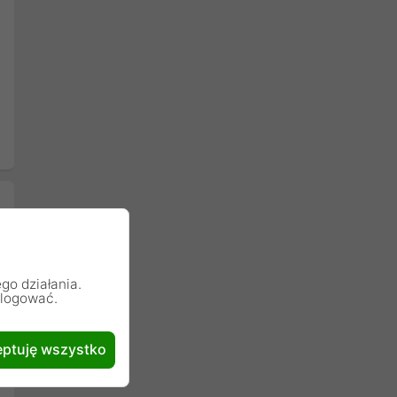
go działania.
alogować.
ptuję wszystko