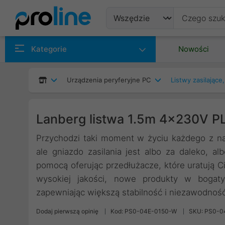
Produkty
Kategorie
Nowości
Producenci
Urządzenia peryferyjne PC
Listwy zasilające
Kategorie
Lanberg listwa 1.5m 4x230V PL
Przychodzi taki moment w życiu każdego z na
ale gniazdo zasilania jest albo za daleko, a
pomocą oferując przedłużacze, które uratują Ci
wysokiej jakości, nowe produkty w bogat
zapewniając większą stabilność i niezawodność 
Dodaj pierwszą opinię
Kod: PS0-04E-0150-W
SKU: PS0-0