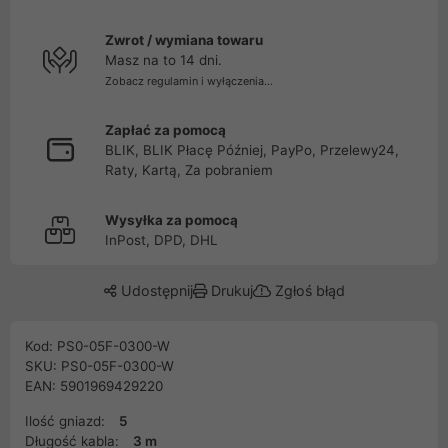
Zwrot / wymiana towaru
Masz na to 14 dni.
Zobacz regulamin i wyłączenia...
Zapłać za pomocą
BLIK, BLIK Płacę Później, PayPo, Przelewy24,
Raty, Kartą, Za pobraniem
Wysyłka za pomocą
InPost, DPD, DHL
Udostępnij
Drukuj
Zgłoś błąd
Kod: PS0-05F-0300-W
SKU: PS0-05F-0300-W
EAN: 5901969429220
Ilość gniazd:
5
Długość kabla:
3 m