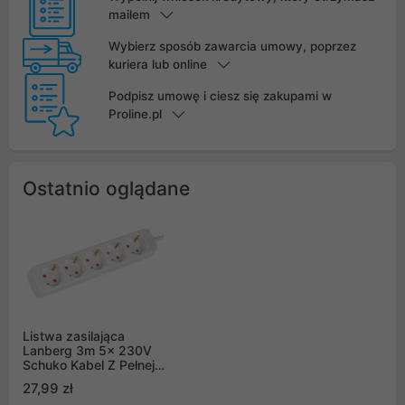
mailem
Wybierz sposób zawarcia umowy, poprzez
kuriera lub online
Podpisz umowę i ciesz się zakupami w
Proline.pl
Ostatnio oglądane
Listwa zasilająca
Lanberg 3m 5x 230V
Schuko Kabel Z Pełnej
Miedzi Biała
27,99 zł