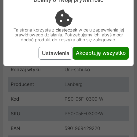
Długość kabla
3 m
Kolor
Biały
Ta strona korzysta z
ciasteczek
w celu zapewnienia jej
Moc
2500 W
prawidłowego działania. Potrzebujemy ich, abyś mógł
dodać produkt do koszyka albo się zalogować.
Zabezpieczenia
Zabezpieczenie przed
Akceptuję wszystko
Ustawienia
dziećmi
Rodzaj wtyku
Uni-schuko
Producent
Lanberg
Kod
PS0-05F-0300-W
SKU
PS0-05F-0300-W
EAN
5901969429220