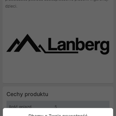
dzieci.
Cechy produktu
Ilość gniazd
5
Dbamy o Twoją prywatność