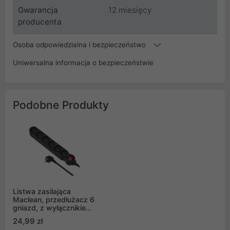
Gwarancja
12 miesięcy
producenta
Osoba odpowiedzialna i bezpieczeństwo
Uniwersalna informacja o bezpieczeństwie
Podobne Produkty
Listwa zasilająca
Maclean, przedłużacz 6
gniazd, z wyłącznikiem,
czarny, 2300W, 1.5m,
24,99 zł
MCE225