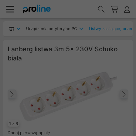
Urządzenia peryferyjne PC
Listwy zasilające, przed
Lanberg listwa 3m 5x 230V Schuko
biała
Poprzedni
Na
1 z 6
Dodaj pierwszą opinię