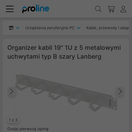
Urządzenia peryferyjne PC
Kable, przewody i adapt
Organizer kabli 19" 1U z 5 metalowymi
uchwytami typ B szary Lanberg
Poprzedni
Na
1 z 3
Dodaj pierwszą opinię