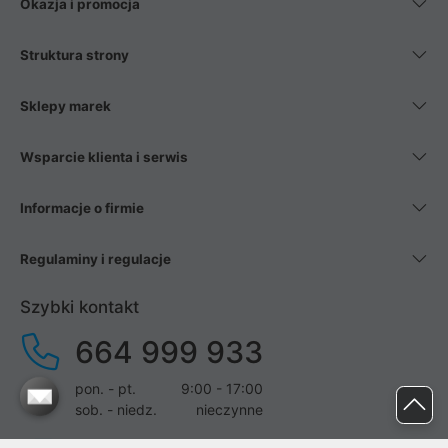
Okazja i promocja
Struktura strony
Sklepy marek
Wsparcie klienta i serwis
Informacje o firmie
Regulaminy i regulacje
Szybki kontakt
664 999 933
pon. - pt.
9:00 - 17:00
sob. - niedz.
nieczynne