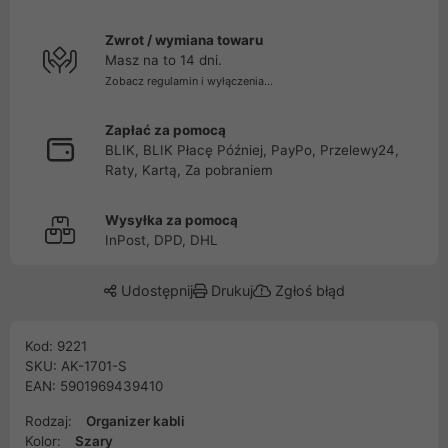
Zwrot / wymiana towaru
Masz na to 14 dni.
Zobacz regulamin i wyłączenia...
Zapłać za pomocą
BLIK, BLIK Płacę Później, PayPo, Przelewy24,
Raty, Kartą, Za pobraniem
Wysyłka za pomocą
InPost, DPD, DHL
Udostępnij
Drukuj
Zgłoś błąd
Kod: 9221
SKU: AK-1701-S
EAN: 5901969439410
Rodzaj:
Organizer kabli
Kolor:
Szary