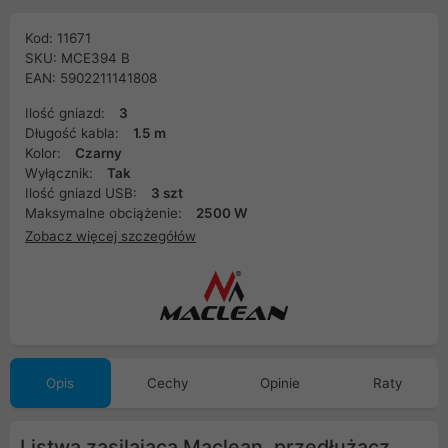
Kod: 11671
SKU: MCE394 B
EAN: 5902211141808
Ilość gniazd:
3
Długość kabla:
1.5 m
Kolor:
Czarny
Wyłącznik:
Tak
Ilość gniazd USB:
3 szt
Maksymalne obciążenie:
2500 W
Zobacz więcej szczegółów
Opis
Cechy
Opinie
Raty
Listwa zasilająca Maclean, przedłużacz