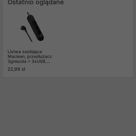
Ostatnio oglądane
Listwa zasilająca
Maclean, przedłużacz
3gniazda + 3xUSB,
110-240V AC 50/60Hz,
22,99 zł
2.1A max 2500W, 1,5m,
czarna ,MCE394 B