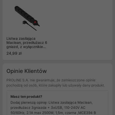
Listwa zasilająca
Maclean, przedłużacz 6
gniazd, z wyłącznikiem,
czarny, 2300W, 1.5m,
24,99 zł
MCE225
Opinie Klientów
PROLINE S.A. nie gwarantuje, że zamieszczone opinie
pochodzą od osób, które zakupiły lub używały dany produkt.
Masz ten produkt?
Dodaj pierwszą opinię: Listwa zasilająca Maclean,
przedłużacz 3gniazda + 3xUSB, 110-240V AC
50/60Hz, 2.1A max 2500W, 1,5m, czarna ,MCE394 B