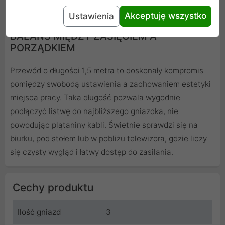
Akceptuję wszystko
Ustawienia
KABEL O DŁUGOŚCI 1,5 METRA - IDEALNY
BALANS MIĘDZY ZASIĘGIEM A
PORZĄDKIEM
Przewód o długości 1,5 metra to doskonały kompromis
pomiędzy swobodą ustawienia a zachowaniem estetyki
miejsca pracy. Taka długość pozwala wygodnie
podłączyć listwę do najbliższego gniazdka, nie
powodując plątaniny kabli. Świetnie sprawdzi się na
biurku, pod stołem lub w pobliżu telewizora, gdzie liczy
się czysty wygląd i łatwy dostęp do zasilania.
Cechy produktu
Ilość gniazd
3