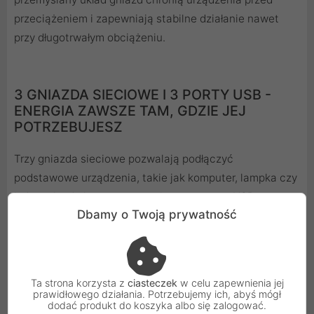
przeciążeniem i zapewniają stabilne działanie nawet
przy długotrwałym obciążeniu.
3 GNIAZDA SIECIOWE I 3 PORTY USB -
ENERGIA ZAWSZE TAM, GDZIE JEJ
POTRZEBUJESZ
Trzy gniazda sieciowe pozwalają podłączyć
podstawowe urządzenia, takie jak komputer, lampka czy
ładowarka do laptopa, natomiast trzy porty USB
Dbamy o Twoją prywatność
umożliwiają ładowanie telefonów, tabletów i akcesoriów
elektronicznych w jednym miejscu. To doskonałe
rozwiązanie do codziennego użytku, łączące
funkcjonalność i elegancki design w kompaktowej
Ta strona korzysta z
ciasteczek
w celu zapewnienia jej
formie.
prawidłowego działania. Potrzebujemy ich, abyś mógł
dodać produkt do koszyka albo się zalogować.