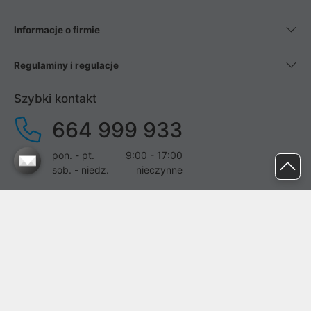
Informacje o firmie
Regulaminy i regulacje
Szybki kontakt
664 999 933
pon. - pt.
9:00 - 17:00
sob. - niedz.
nieczynne
pomoc@proline.pl
Dołącz do nas
Zgłoś błąd na stronie