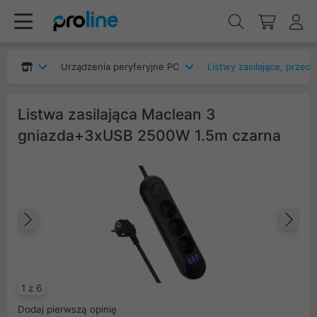
Urządzenia peryferyjne PC
Listwy zasilające, przed
Listwa zasilająca Maclean 3
gniazda+3xUSB 2500W 1.5m czarna
Poprzedni
Na
1 z 6
Dodaj pierwszą opinię