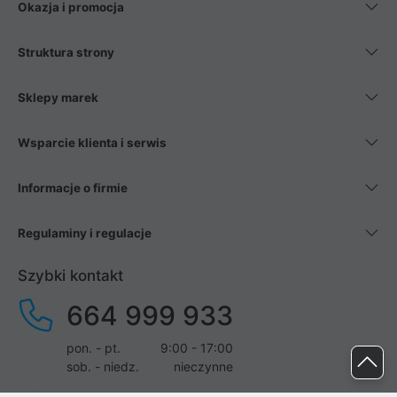
Okazja i promocja
Struktura strony
Sklepy marek
Wsparcie klienta i serwis
Informacje o firmie
Regulaminy i regulacje
Szybki kontakt
664 999 933
pon. - pt.
9:00 - 17:00
sob. - niedz.
nieczynne