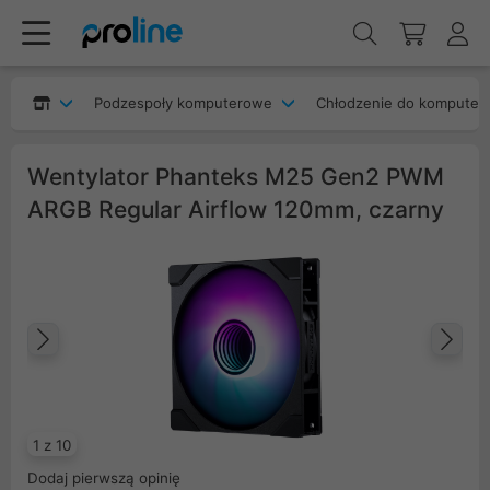
Podzespoły komputerowe
Chłodzenie do komputer
Wentylator Phanteks M25 Gen2 PWM
ARGB Regular Airflow 120mm, czarny
Poprzedni
Na
1 z 10
Dodaj pierwszą opinię