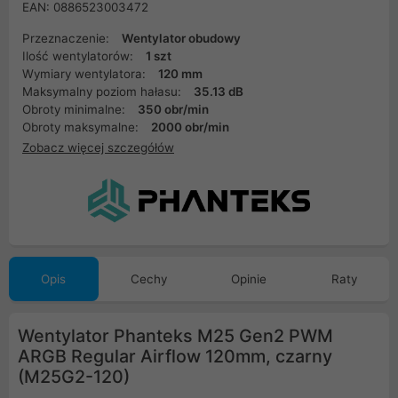
EAN: 0886523003472
Przeznaczenie:
Wentylator obudowy
Ilość wentylatorów:
1 szt
Wymiary wentylatora:
120 mm
Maksymalny poziom hałasu:
35.13 dB
Obroty minimalne:
350 obr/min
Obroty maksymalne:
2000 obr/min
Zobacz więcej szczegółów
Opis
Cechy
Opinie
Raty
Wentylator Phanteks M25 Gen2 PWM
ARGB Regular Airflow 120mm, czarny
(M25G2-120)