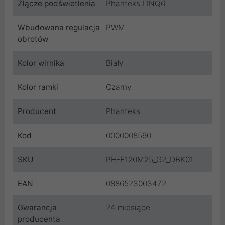
Złącze podświetlenia
Phanteks LINQ6
Wbudowana regulacja
PWM
obrotów
Kolor wirnika
Biały
Kolor ramki
Czarny
Producent
Phanteks
Kod
0000008590
SKU
PH-F120M25_G2_DBK01
EAN
0886523003472
Gwarancja
24 miesiące
producenta