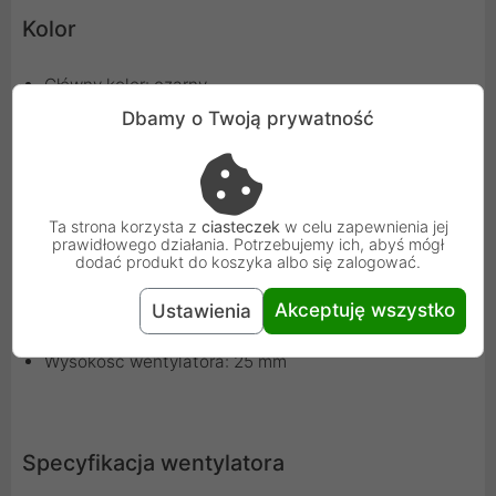
Kolor
Główny kolor: czarny
Kolor ramki wentylatora: czarny
Dbamy o Twoją prywatność
Kolor wirnika wentylatora: przezroczysty
Ta strona korzysta z
ciasteczek
w celu zapewnienia jej
Wymiary
prawidłowego działania. Potrzebujemy ich, abyś mógł
dodać produkt do koszyka albo się zalogować.
Długość/głębokość: 120 mm
Akceptuję wszystko
Ustawienia
Szerokość: 120 mm
Wysokość wentylatora: 25 mm
Specyfikacja wentylatora