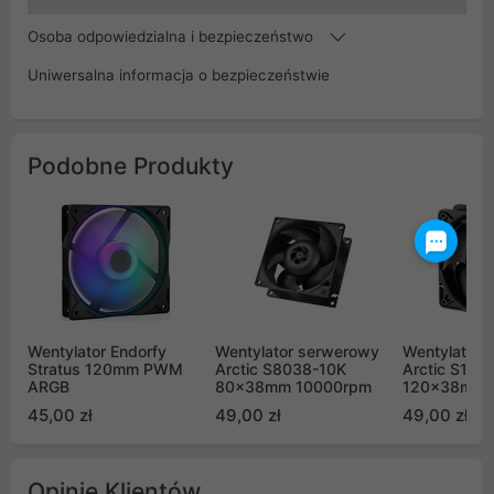
Osoba odpowiedzialna i bezpieczeństwo
Uniwersalna informacja o bezpieczeństwie
Podobne Produkty
Wentylator Endorfy
Wentylator serwerowy
Wentylator 
Stratus 120mm PWM
Arctic S8038-10K
Arctic S120
ARGB
80x38mm 10000rpm
120x38mm 
45,00 zł
49,00 zł
49,00 zł
Opinie Klientów