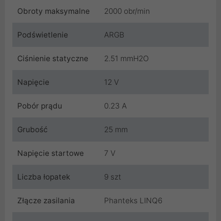
Obroty maksymalne
2000 obr/min
Podświetlenie
ARGB
Ciśnienie statyczne
2.51 mmH2O
Napięcie
12 V
Pobór prądu
0.23 A
Grubość
25 mm
Napięcie startowe
7 V
Liczba łopatek
9 szt
Złącze zasilania
Phanteks LINQ6