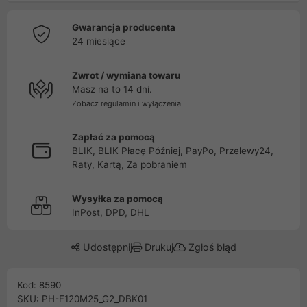
Gwarancja producenta
24 miesiące
Zwrot / wymiana towaru
Masz na to 14 dni.
Zobacz regulamin i wyłączenia...
Zapłać za pomocą
BLIK, BLIK Płacę Później, PayPo, Przelewy24,
Raty, Kartą, Za pobraniem
Wysyłka za pomocą
InPost, DPD, DHL
Udostępnij
Drukuj
Zgłoś błąd
Kod: 8590
SKU: PH-F120M25_G2_DBK01