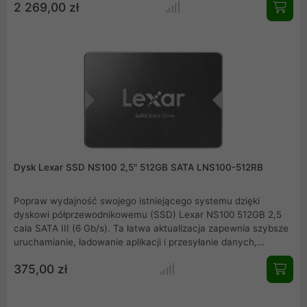
2 269,00 zł
ultraszybką wydajność, stabilność i niezawodność.
Dysk Lexar SSD NS100 2,5" 512GB SATA LNS100-512RB
Popraw wydajność swojego istniejącego systemu dzięki
dyskowi półprzewodnikowemu (SSD) Lexar NS100 512GB 2,5
cala SATA III (6 Gb/s). Ta łatwa aktualizacja zapewnia szybsze
uruchamianie, ładowanie aplikacji i przesyłanie danych,
zmieniając stary komputer z dinozaura w dynamo z prędkością
375,00 zł
odczytu do 550 MB/s. Jest także chłodniejszy, cichszy i
zużywa mniej energii niż tradycyjny dysk twardy.