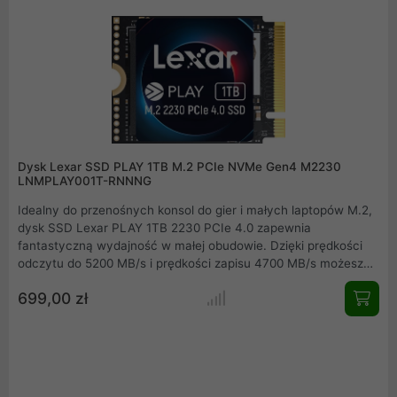
Dysk Lexar SSD PLAY 1TB M.2 PCIe NVMe Gen4 M2230
LNMPLAY001T-RNNNG
Idealny do przenośnych konsol do gier i małych laptopów M.2,
dysk SSD Lexar PLAY 1TB 2230 PCIe 4.0 zapewnia
fantastyczną wydajność w małej obudowie. Dzięki prędkości
odczytu do 5200 MB/s i prędkości zapisu 4700 MB/s możesz
odtwarzać tytuły AAA lub szybko je przesyłać. Dynamiczna
699,00 zł
pamięć podręczna SLC zapewnia szybki czas ładowania i
pobierania, minimalizując czas oczekiwania, a niskie zużycie
energii zapewnia dłuższą żywotność baterii.