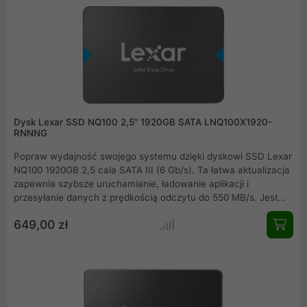
Dysk Lexar SSD NQ100 2,5" 1920GB SATA LNQ100X1920-
RNNNG
Popraw wydajność swojego systemu dzięki dyskowi SSD Lexar
NQ100 1920GB 2,5 cala SATA III (6 Gb/s). Ta łatwa aktualizacja
zapewnia szybsze uruchamianie, ładowanie aplikacji i
przesyłanie danych z prędkością odczytu do 550 MB/s. Jest
także chłodniejszy, cichszy i bardziej energooszczędny niż
649,00 zł
tradycyjny dysk twardy.