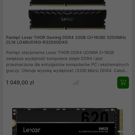
Pamięć Lexar THOR Gaming DDR4 32GB (2x16GB) 3200MHz
CL16 LD4BU016G-R3200GDXG
Pamięć stacjonarna Lexar THOR DDR4 UDIMM 2x16GB
zwiększa wydajność komputera dzięki DDR4 i jest
przeznaczona dla entuzjastów komputerów PC i ekstremalnych
graczy. Oferuje wysoką wydajność (3200 Mb/s) DDR4. Całość
dopełnia radiator z aluminium w kolorze gwiezdnej szarości,
1 049,00 zł
który zapewnia doskonałe wykończenie i bardzo wydajne
odprowadzanie ciepła, aby zapewnić niskie temperatury.