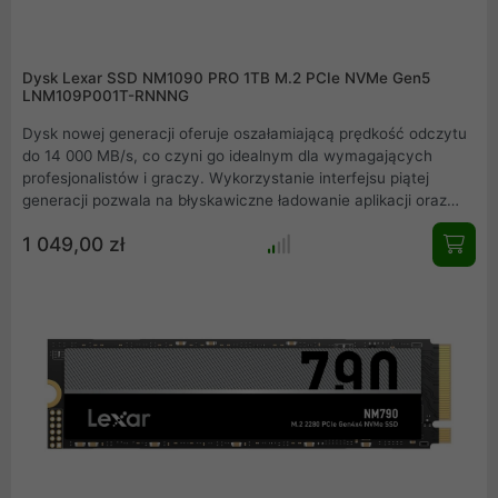
Dysk Lexar SSD NM1090 PRO 1TB M.2 PCIe NVMe Gen5
LNM109P001T-RNNNG
Dysk nowej generacji oferuje oszałamiającą prędkość odczytu
do 14 000 MB/s, co czyni go idealnym dla wymagających
profesjonalistów i graczy. Wykorzystanie interfejsu piątej
generacji pozwala na błyskawiczne ładowanie aplikacji oraz
płynną pracę przy edycji wideo czy trenowaniu modeli AI.
1 049,00 zł
Dzięki zaawansowanemu kontrolerowi 6 nm oraz zintegrowanej
pamięci podręcznej, nośnik zapewnia stabilność i wysoką
responsywność systemu. To przełomowy komponent, który
eliminuje wąskie gardła i wynosi wydajność na wyższy poziom.