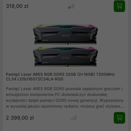
będziesz gotowy do pracy w mgnieniu oka, dzięki czemu
319,00 zł
możesz z łatwością wykonywać wiele zadań jednocześnie.
Pamięć Lexar ARES RGB DDR5 32GB (2x16GB) 7200MHz
CL34 LD5U16G72C34LA-RGD
Pamięć Lexar ARES RGB DDR5 pozwala zapalonym graczom i
entuzjastom komputerów PC doświadczyć doskonałej
wydajności dzięki pamięci DDR5 nowej generacji. Wyposażony
w wysokiej jakości aluminiowy radiator, możesz grać stylowo,
utrzymując jednocześnie niską temperaturę co zapewnia
2 399,00 zł
ultraszybką wydajność, stabilność i niezawodność.