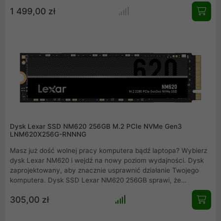
długą żywotność (do 1400TBW) i niezawodność (MTBF 1,5 mln
1 499,00 zł
godzin). Kompaktowe wymiary i 5-letnia gwarancja sprawiają,
że to idealny wybór dla wymagających użytkowników.
Dysk Lexar SSD NM620 256GB M.2 PCIe NVMe Gen3
LNM620X256G-RNNNG
Masz już dość wolnej pracy komputera bądź laptopa? Wybierz
dysk Lexar NM620 i wejdź na nowy poziom wydajności. Dysk
zaprojektowany, aby znacznie usprawnić działanie Twojego
komputera. Dysk SSD Lexar NM620 256GB sprawi, że
uruchamianie systemu i aplikacji będzie błyskawiczne. Interfejs
305,00 zł
M.2 PCIe Gen3x4 NVMe 1.4 oraz wbudowana kość pamięci 3D
NAND gwarantują bardzo szybkie prędkości odczytu i zapisu
na poziomie odpowiednio 3500 MB/s i 1300 MB/s. W rezultacie