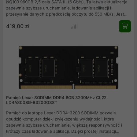
NQ100 960GB 2,5 cala SATA III (6 Gb/s). Ta łatwa aktualizacja
zapewnia szybsze uruchamianie, ładowanie aplikacji i
przesyłanie danych z prędkością odczytu do 550 MB/s. Jest
także chłodniejszy, cichszy i bardziej energooszczędny niż
419,00 zł
tradycyjny dysk twardy.
Pamięć Lexar SODIMM DDR4 8GB 3200MHz CL22
LD4AS008G-B3200GSST
Pamięć do laptopa Lexar DDR4-3200 SODIMM pozwala
obudzić komputer dzięki zwiększeniu wydajności, które
zapewnia szybsze uruchamianie, większą responsywność i
krótszy czas ładowania aplikacji. Dzięki prostej instalacji