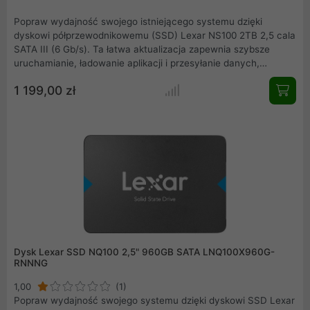
Popraw wydajność swojego istniejącego systemu dzięki
dyskowi półprzewodnikowemu (SSD) Lexar NS100 2TB 2,5 cala
SATA III (6 Gb/s). Ta łatwa aktualizacja zapewnia szybsze
uruchamianie, ładowanie aplikacji i przesyłanie danych,
zmieniając stary komputer z dinozaura w dynamo z prędkością
1 199,00 zł
odczytu do 550 MB/s. Jest także chłodniejszy, cichszy i
zużywa mniej energii niż tradycyjny dysk twardy.
Dysk Lexar SSD NQ100 2,5" 960GB SATA LNQ100X960G-
RNNNG
1,00
(1)
Popraw wydajność swojego systemu dzięki dyskowi SSD Lexar