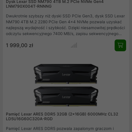
Dysk Lexar SSD NM790 4TB M.2 PCIe NVMe Gen4
LNM790X004T-RNNNG
Dwukrotnie szybszy niż dyski SSD PCIe Gen3, dysk SSD Lexar
NM790 4TB M.2 2280 PCIe Gen 4x4 NVMe pozwala uzyskać
najlepszą wydajność i szybkość. Dzięki niesamowitej prędkości
odczytu sekwencyjnego 7400 MB/s, zapisu sekwencyjnego
6500 MB/s i szybkości odczytu losowego do 1 000 000 IOP,
1 999,00 zł
dysk SSD Lexar NM790 4TB ma wydajność, dzięki której
dotrzesz do mety jako pierwszy lub z łatwością dotrzymasz
najbardziej wymagających terminów.
Pamięć Lexar ARES DDR5 32GB (2x16GB) 6000MHz CL32
LD5U16G60C320A-RGD
Pamięć Lexar ARES DDR5 pozwala zapalonym graczom i