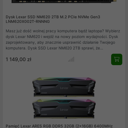
Dysk Lexar SSD NM620 2TB M.2 PCIe NVMe Gen3
LNM620X002T-RNNNG
Masz już dość wolnej pracy komputera bądź laptopa? Wybierz
dysk Lexar NM620 i wejdź na nowy poziom wydajności. Dysk
zaprojektowany, aby znacznie usprawnić działanie Twojego
komputera. Dysk SSD Lexar NM620 2TB sprawi, że
uruchamianie systemu i aplikacji będzie błyskawiczne. Interfejs
1 149,00 zł
M.2 PCIe Gen3x4 NVMe 1.4 oraz wbudowana kość pamięci 3D
NAND gwarantują bardzo szybkie prędkości odczytu i zapisu
na poziomie odpowiednio 3500 MB/s i 3000 MB/s. W rezultacie
wydajność pracy jest większa i pozbawiona spowolnień.
Idealny wybór jeżeli szukasz mniejszego, ultra szybkiego dysku
SSD na system operacyjny oraz oprogramowanie z którego
korzystasz na co dzień.
Pamięć Lexar ARES RGB DDR5 32GB (2x16GB) 6400MHz