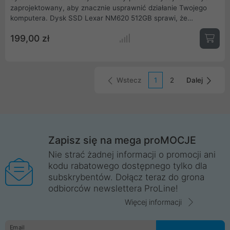
zaprojektowany, aby znacznie usprawnić działanie Twojego
komputera. Dysk SSD Lexar NM620 512GB sprawi, że
uruchamianie systemu i aplikacji będzie błyskawiczne. Interfejs
199,00 zł
M.2 PCIe Gen3x4 NVMe 1.4 oraz wbudowana kość pamięci 3D
NAND gwarantują bardzo szybkie prędkości odczytu i zapisu
na poziomie odpowiednio 3500 MB/s i 2400 MB/s. W rezultacie
wydajność pracy jest większa i pozbawiona spowolnień.
Idealny wybór jeżeli szukasz mniejszego, ultra szybkiego dysku
Wstecz
1
2
Dalej
SSD na system operacyjny oraz oprogramowanie z którego
korzystasz na co dzień.
Zapisz się na mega proMOCJE
Nie strać żadnej informacji o promocji ani
kodu rabatowego dostępnego tylko dla
subskrybentów. Dołącz teraz do grona
odbiorców newslettera ProLine!
Więcej informacji
Email