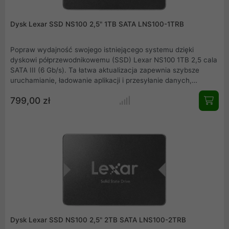
Dysk Lexar SSD NS100 2,5" 1TB SATA LNS100-1TRB
Popraw wydajność swojego istniejącego systemu dzięki
dyskowi półprzewodnikowemu (SSD) Lexar NS100 1TB 2,5 cala
SATA III (6 Gb/s). Ta łatwa aktualizacja zapewnia szybsze
uruchamianie, ładowanie aplikacji i przesyłanie danych,
zmieniając stary komputer z dinozaura w dynamo z prędkością
799,00 zł
odczytu do 550 MB/s. Jest także chłodniejszy, cichszy i
zużywa mniej energii niż tradycyjny dysk twardy.
Dysk Lexar SSD NS100 2,5" 2TB SATA LNS100-2TRB