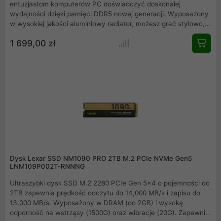
entuzjastom komputerów PC doświadczyć doskonałej
wydajności dzięki pamięci DDR5 nowej generacji. Wyposażony
w wysokiej jakości aluminiowy radiator, możesz grać stylowo,
utrzymując jednocześnie niską temperaturę co zapewnia
1 699,00 zł
ultraszybką wydajność, stabilność i niezawodność.
Dysk Lexar SSD NM1090 PRO 2TB M.2 PCIe NVMe Gen5
LNM109P002T-RNNNG
Ultraszybki dysk SSD M.2 2280 PCIe Gen 5x4 o pojemności do
2TB zapewnia prędkość odczytu do 14,000 MB/s i zapisu do
13,000 MB/s. Wyposażony w DRAM (do 2GB) i wysoką
odporność na wstrząsy (1500G) oraz wibracje (20G). Zapewnia