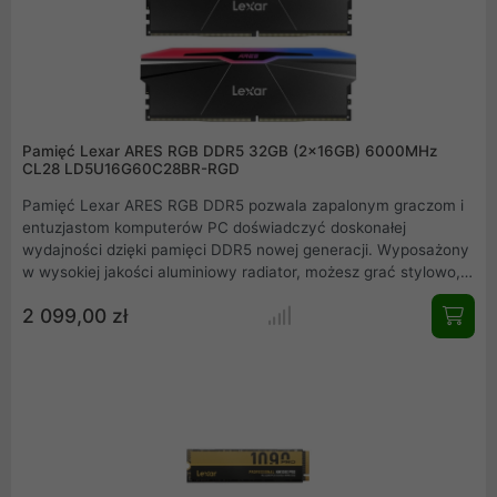
instalacji, ten dysk SSD spełni oczekiwania nawet najbardziej
wymagających użytkowników
Pamięć Lexar ARES RGB DDR5 32GB (2x16GB) 6000MHz
CL28 LD5U16G60C28BR-RGD
Pamięć Lexar ARES RGB DDR5 pozwala zapalonym graczom i
entuzjastom komputerów PC doświadczyć doskonałej
wydajności dzięki pamięci DDR5 nowej generacji. Wyposażony
w wysokiej jakości aluminiowy radiator, możesz grać stylowo,
utrzymując jednocześnie niską temperaturę co zapewnia
2 099,00 zł
ultraszybką wydajność, stabilność i niezawodność.