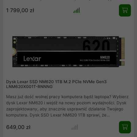
błyskawiczny przesył danych i stabilność podczas intensywnej
1 799,00 zł
pracy. Wyposażone w zaawansowany radiator z aluminium
oraz system korekcji błędów on-die ECC, zapewniają
niezawodność nawet przy dużym obciążeniu systemu,
stanowiąc idealny wybór dla entuzjastów wydajności.
Dysk Lexar SSD NM620 1TB M.2 PCIe NVMe Gen3
LNM620X001T-RNNNG
Masz już dość wolnej pracy komputera bądź laptopa? Wybierz
dysk Lexar NM620 i wejdź na nowy poziom wydajności. Dysk
zaprojektowany, aby znacznie usprawnić działanie Twojego
komputera. Dysk SSD Lexar NM620 1TB sprawi, że
uruchamianie systemu i aplikacji będzie błyskawiczne. Interfejs
649,00 zł
M.2 PCIe Gen3x4 NVMe 1.4 oraz wbudowana kość pamięci 3D
NAND gwarantują bardzo szybkie prędkości odczytu i zapisu