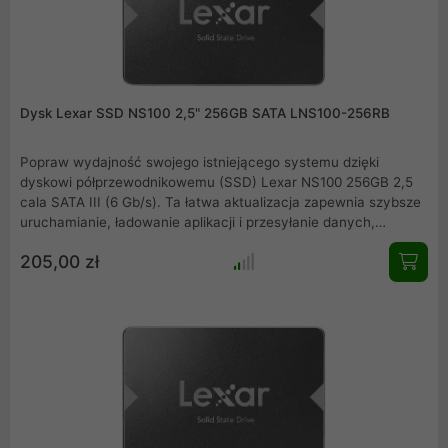
Dysk Lexar SSD NS100 2,5" 256GB SATA LNS100-256RB
Popraw wydajność swojego istniejącego systemu dzięki
dyskowi półprzewodnikowemu (SSD) Lexar NS100 256GB 2,5
cala SATA III (6 Gb/s). Ta łatwa aktualizacja zapewnia szybsze
uruchamianie, ładowanie aplikacji i przesyłanie danych,
zmieniając stary komputer z dinozaura w dynamo z prędkością
205,00 zł
odczytu do 550 MB/s. Jest także chłodniejszy, cichszy i
zużywa mniej energii niż tradycyjny dysk twardy.