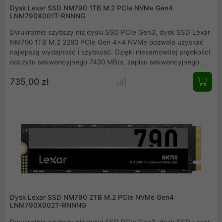
Dysk Lexar SSD NM790 1TB M.2 PCIe NVMe Gen4
LNM790X001T-RNNNG
Dwukrotnie szybszy niż dyski SSD PCIe Gen3, dysk SSD Lexar
NM790 1TB M.2 2280 PCIe Gen 4x4 NVMe pozwala uzyskać
najlepszą wydajność i szybkość. Dzięki niesamowitej prędkości
odczytu sekwencyjnego 7400 MB/s, zapisu sekwencyjnego
6500 MB/s i szybkości odczytu losowego do 1 000 000 IOP,
735,00 zł
dysk SSD Lexar NM790 1TB ma wydajność, dzięki której
dotrzesz do mety jako pierwszy lub z łatwością dotrzymasz
najbardziej wymagających terminów.
Dysk Lexar SSD NM790 2TB M.2 PCIe NVMe Gen4
LNM790X002T-RNNNG
Dwukrotnie szybszy niż dyski SSD PCIe Gen3, dysk SSD Lexar