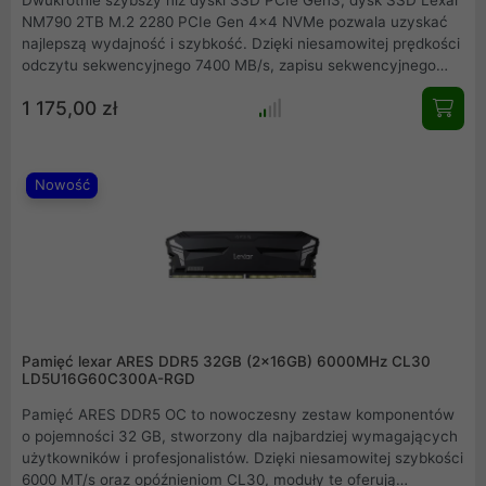
NM790 2TB M.2 2280 PCIe Gen 4x4 NVMe pozwala uzyskać
najlepszą wydajność i szybkość. Dzięki niesamowitej prędkości
odczytu sekwencyjnego 7400 MB/s, zapisu sekwencyjnego
6500 MB/s i szybkości odczytu losowego do 1 000 000 IOP,
1 175,00 zł
dysk SSD Lexar NM790 2TB ma wydajność, dzięki której
dotrzesz do mety jako pierwszy lub z łatwością dotrzymasz
najbardziej wymagających terminów.
Nowość
Pamięć lexar ARES DDR5 32GB (2x16GB) 6000MHz CL30
LD5U16G60C300A-RGD
Pamięć ARES DDR5 OC to nowoczesny zestaw komponentów
o pojemności 32 GB, stworzony dla najbardziej wymagających
użytkowników i profesjonalistów. Dzięki niesamowitej szybkości
6000 MT/s oraz opóźnieniom CL30, moduły te oferują