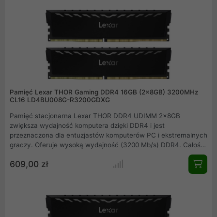
wydajność pracy jest większa i pozbawiona spowolnień.
Idealny wybór jeżeli szukasz mniejszego, ultra szybkiego dysku
SSD na system operacyjny oraz oprogramowanie z którego
korzystasz na co dzień.
Pamięć Lexar THOR Gaming DDR4 16GB (2x8GB) 3200MHz
CL16 LD4BU008G-R3200GDXG
Pamięć stacjonarna Lexar THOR DDR4 UDIMM 2x8GB
zwiększa wydajność komputera dzięki DDR4 i jest
przeznaczona dla entuzjastów komputerów PC i ekstremalnych
graczy. Oferuje wysoką wydajność (3200 Mb/s) DDR4. Całość
dopełnia radiator z aluminium w kolorze gwiezdnej szarości,
609,00 zł
który zapewnia doskonałe wykończenie i bardzo wydajne
odprowadzanie ciepła, aby zapewnić niskie temperatury.