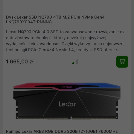
Dysk Lexar SSD NQ790 4TB M.2 PCIe NVMe Gen4
LNQ790X004T-RNNNG
Lexar NQ790 PCIe 4.0 SSD to zaawansowane rozwiązanie dla
entuzjastów technologii, którzy oczekują najwyższej
wydajności i niezawodności. Dzięki wykorzystaniu najnowszej
technologii PCIe Gen4x4 NVMe 1.4, ten dysk SSD oferuje
prędkości odczytu do 7000 MB/s i zapisu do 6000 MB/s, co
1 665,00 zł
czyni go idealnym wyborem dla graczy, twórców treści i
profesjonalistów. Lexar NQ790 PCIe 4.0 SSD to doskonały
wybór dla tych, którzy oczekują najwyższej wydajności,
niezawodności i bezpieczeństwa danych. Dzięki
zaawansowanej technologii, wyjątkowej prędkości i łatwości
instalacji, ten dysk SSD spełni oczekiwania nawet najbardziej
wymagających użytkowników
Pamięć Lexar ARES RGB DDR5 32GB (2x16GB) 7600MHz