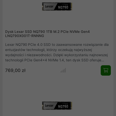
Dysk Lexar SSD NQ790 1TB M.2 PCIe NVMe Gen4
LNQ790X001T-RNNNG
Lexar NQ790 PCIe 4.0 SSD to zaawansowane rozwiązanie dla
entuzjastów technologii, którzy oczekują najwyższej
wydajności i niezawodności. Dzięki wykorzystaniu najnowszej
technologii PCIe Gen4x4 NVMe 1.4, ten dysk SSD oferuje
prędkości odczytu do 7000 MB/s i zapisu do 6000 MB/s, co
769,00 zł
czyni go idealnym wyborem dla graczy, twórców treści i
profesjonalistów. Lexar NQ790 PCIe 4.0 SSD to doskonały
wybór dla tych, którzy oczekują najwyższej wydajności,
niezawodności i bezpieczeństwa danych. Dzięki
zaawansowanej technologii, wyjątkowej prędkości i łatwości
instalacji, ten dysk SSD spełni oczekiwania nawet najbardziej
wymagających użytkowników