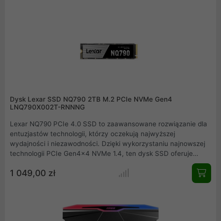
na poziomie odpowiednio 3500 MB/s i 3000 MB/s. W rezultacie
wydajność pracy jest większa i pozbawiona spowolnień.
Idealny wybór jeżeli szukasz mniejszego, ultra szybkiego dysku
SSD na system operacyjny oraz oprogramowanie z którego
korzystasz na co dzień.
Dysk Lexar SSD NQ790 2TB M.2 PCIe NVMe Gen4
LNQ790X002T-RNNNG
Lexar NQ790 PCIe 4.0 SSD to zaawansowane rozwiązanie dla
entuzjastów technologii, którzy oczekują najwyższej
wydajności i niezawodności. Dzięki wykorzystaniu najnowszej
technologii PCIe Gen4x4 NVMe 1.4, ten dysk SSD oferuje
prędkości odczytu do 7000 MB/s i zapisu do 6000 MB/s, co
1 049,00 zł
czyni go idealnym wyborem dla graczy, twórców treści i
profesjonalistów. Lexar NQ790 PCIe 4.0 SSD to doskonały
wybór dla tych, którzy oczekują najwyższej wydajności,
niezawodności i bezpieczeństwa danych. Dzięki
zaawansowanej technologii, wyjątkowej prędkości i łatwości