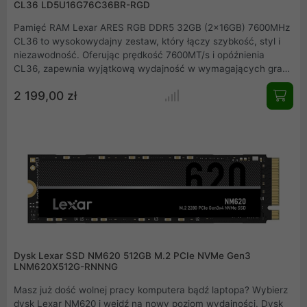
CL36 LD5U16G76C36BR-RGD
Pamięć RAM Lexar ARES RGB DDR5 32GB (2x16GB) 7600MHz
CL36 to wysokowydajny zestaw, który łączy szybkość, styl i
niezawodność. Oferując prędkość 7600MT/s i opóźnienia
CL36, zapewnia wyjątkową wydajność w wymagających grach
i aplikacjach. Z podświetleniem RGB i dożywotnią gwarancją,
2 199,00 zł
jest idealnym wyborem dla entuzjastów komputerowych.
Kompatybilna z Intel XMP 3.0 i AMD EXPO, działa w szerokim
zakresie temperatur, gwarantując stabilność i niezawodność.
Dysk Lexar SSD NM620 512GB M.2 PCIe NVMe Gen3
LNM620X512G-RNNNG
Masz już dość wolnej pracy komputera bądź laptopa? Wybierz
dysk Lexar NM620 i wejdź na nowy poziom wydajności. Dysk