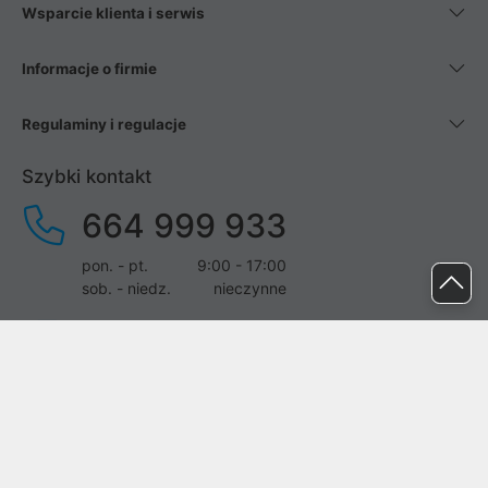
Wsparcie klienta i serwis
Informacje o firmie
Regulaminy i regulacje
Szybki kontakt
664 999 933
pon. - pt.
9:00 - 17:00
sob. - niedz.
nieczynne
pomoc@proline.pl
Dołącz do nas
Zgłoś błąd na stronie