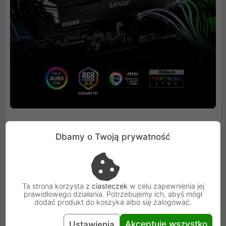
Dbamy o Twoją prywatność
Zwiększona stabilność i niezawodność
Pamięć Lexar ARES RGB DDR5 jest zbudowana z
Ta strona korzysta z
ciasteczek
w celu zapewnienia jej
wbudowanym układem ECC, który wykorzystuje korekcję
prawidłowego działania. Potrzebujemy ich, abyś mógł
dodać produkt do koszyka albo się zalogować.
błędów danych w czasie rzeczywistym w celu
zwiększenia stabilności i niezawodności danych.
Akceptuję wszystko
Ustawienia