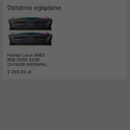
Ostatnio oglądane
Pamięć Lexar ARES
RGB DDR5 32GB
(2x16GB) 6800MHz
CL34
2 269,00 zł
LD5U16G68C34LA-
RGD