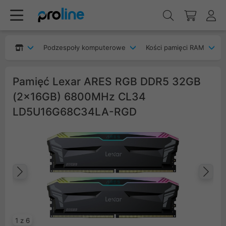
Podzespoły komputerowe
Kości pamięci RAM
Pamięć Lexar ARES RGB DDR5 32GB
(2x16GB) 6800MHz CL34
LD5U16G68C34LA-RGD
Poprzedni
Na
1 z 6