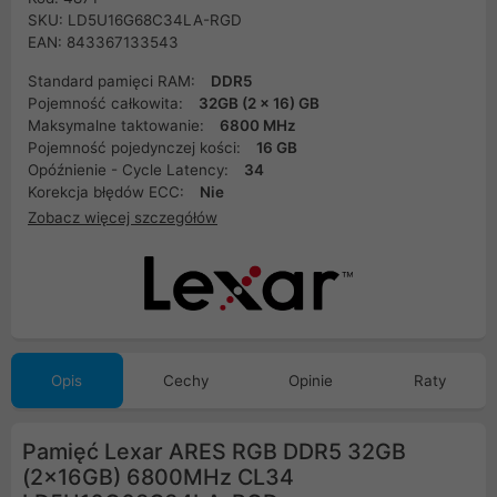
SKU: LD5U16G68C34LA-RGD
EAN: 843367133543
Standard pamięci RAM:
DDR5
Pojemność całkowita:
32GB (2 x 16) GB
Maksymalne taktowanie:
6800 MHz
Pojemność pojedynczej kości:
16 GB
Opóźnienie - Cycle Latency:
34
Korekcja błędów ECC:
Nie
Zobacz więcej szczegółów
Opis
Cechy
Opinie
Raty
Pamięć Lexar ARES RGB DDR5 32GB
(2x16GB) 6800MHz CL34