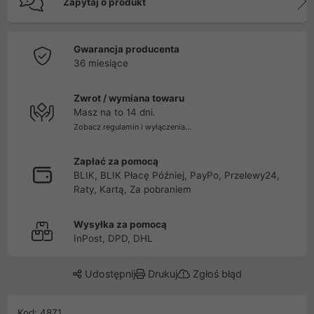
Zapytaj o produkt
Gwarancja producenta
36 miesiące
Zwrot / wymiana towaru
Masz na to 14 dni.
Zobacz regulamin i wyłączenia...
Zapłać za pomocą
BLIK, BLIK Płacę Później, PayPo, Przelewy24,
Raty, Kartą, Za pobraniem
Wysyłka za pomocą
InPost, DPD, DHL
Udostępnij
Drukuj
Zgłoś błąd
Kod: 4871