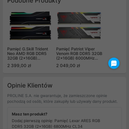
Podobne Produkty
Pamięć G.Skill Trident
Pamięć Patriot Viper
Neo AMD RGB DDR5
Venom RGB DDR5 32GB
32GB (2x16GB)
(2x16GB) 6000MHz
6000MHz CL30 EXPO
CL30
2 399,00 zł
2 049,00 zł
F5-
PVVR532G600C30K
6000J3038F16GX2-
TZ5NR
Opinie Klientów
PROLINE S.A. nie gwarantuje, że zamieszczone opinie
pochodzą od osób, które zakupiły lub używały dany produkt.
Masz ten produkt?
Dodaj pierwszą opinię: Pamięć Lexar ARES RGB
DDR5 32GB (2x16GB) 6800MHz CL34