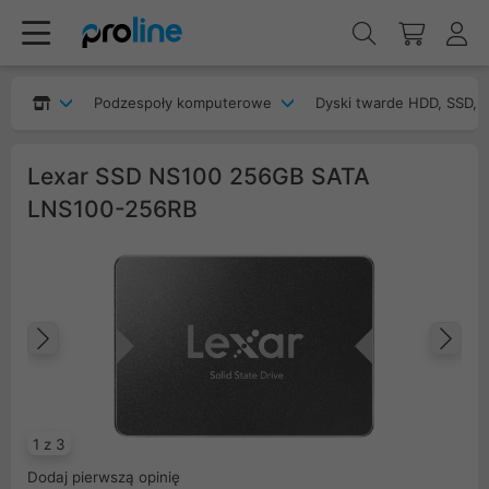
Podzespoły komputerowe
Dyski twarde HDD, SSD, 
Lexar SSD NS100 256GB SATA
LNS100-256RB
Poprzedni
Na
1 z 3
Dodaj pierwszą opinię