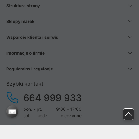
Struktura strony
Sklepy marek
Wsparcie klienta i serwis
Informacje o firmie
Regulaminy i regulacje
Szybki kontakt
664 999 933
pon. - pt.
9:00 - 17:00
sob. - niedz.
nieczynne
pomoc@proline.pl