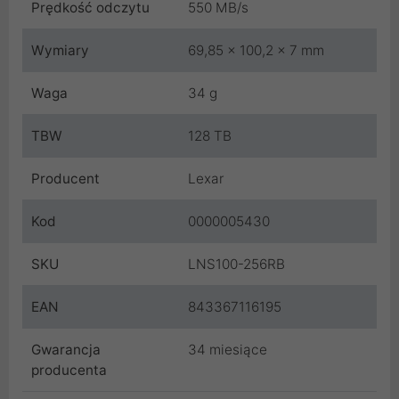
Prędkość odczytu
550 MB/s
Wymiary
69,85 x 100,2 x 7 mm
Waga
34 g
TBW
128 TB
Producent
Lexar
Kod
0000005430
SKU
LNS100-256RB
EAN
843367116195
Gwarancja
34 miesiące
producenta