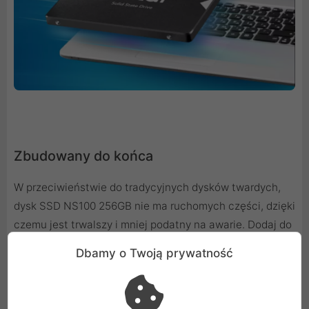
Zbudowany do końca
W przeciwieństwie do tradycyjnych dysków twardych,
dysk SSD NS100 256GB nie ma ruchomych części, dzięki
czemu jest trwalszy i mniej podatny na awarie. Dodaj do
tego odporność na wstrząsy i wibracje, a otrzymasz
Dbamy o Twoją prywatność
jeden solidny i niezawodny dysk SSD do bezpiecznego
przechowywania i renderowania dużych danych, zdjęć i
filmów 4K.