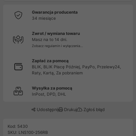
Gwarancja producenta
34 miesiące
Zwrot / wymiana towaru
Masz na to 14 dni.
Zobacz regulamin i wyłączenia...
Zapłać za pomocą
BLIK, BLIK Płacę Później, PayPo, Przelewy24,
Raty, Kartą, Za pobraniem
Wysyłka za pomocą
InPost, DPD, DHL
Udostępnij
Drukuj
Zgłoś błąd
Kod: 5430
SKU: LNS100-256RB