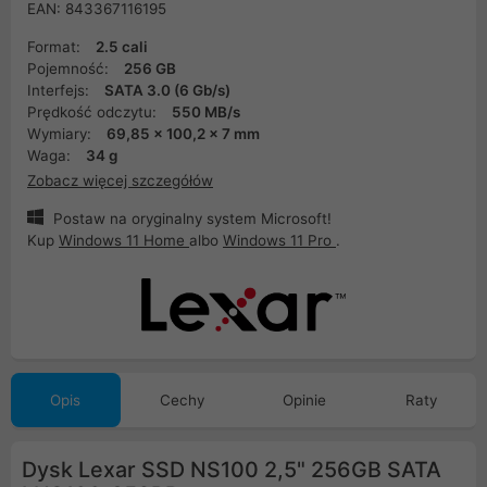
EAN: 843367116195
Format:
2.5 cali
Pojemność:
256 GB
Interfejs:
SATA 3.0 (6 Gb/s)
Prędkość odczytu:
550 MB/s
Wymiary:
69,85 x 100,2 x 7 mm
Waga:
34 g
Zobacz więcej szczegółów
Postaw na oryginalny system Microsoft!
Kup
Windows 11 Home
albo
Windows 11 Pro
.
Opis
Cechy
Opinie
Raty
Dysk Lexar SSD NS100 2,5" 256GB SATA