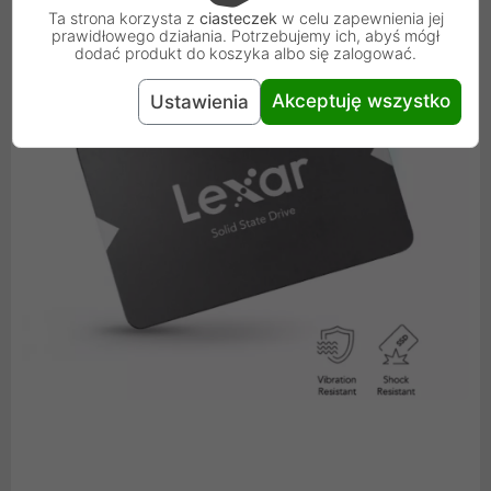
Ta strona korzysta z
ciasteczek
w celu zapewnienia jej
prawidłowego działania. Potrzebujemy ich, abyś mógł
dodać produkt do koszyka albo się zalogować.
Akceptuję wszystko
Ustawienia