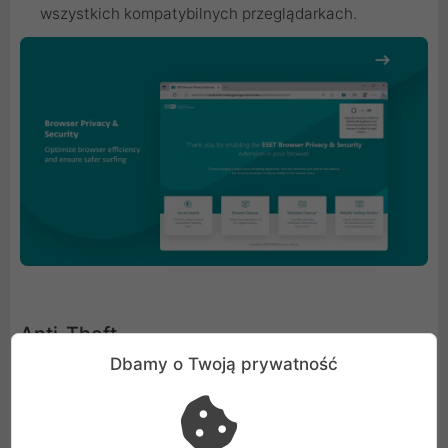
wszystkich kompatybilnych przeglądarkach.
Anti-Theft
Dbamy o Twoją prywatność
Zabezpiecz swój komputer na wypadek kradzieży lub
zgubienia. W razie utraty zlokalizuj utracone urządzenie
na mapie i zidentyfikuj nowego "właściciela" za