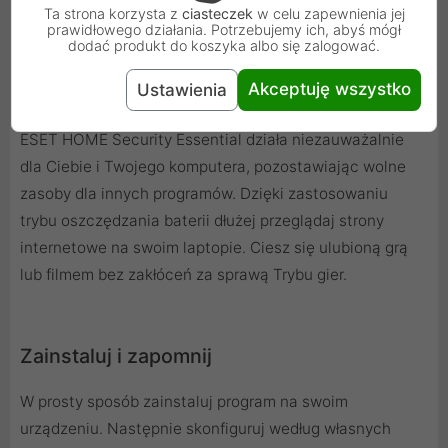
pośrednictwem kamery wbudowanej w laptop.
Ta strona korzysta z
ciasteczek
w celu zapewnienia jej
prawidłowego działania. Potrzebujemy ich, abyś mógł
dodać produkt do koszyka albo się zalogować.
Akceptuję wszystko
Ustawienia
Niezauważalne działanie
ESET HOME Security Essential działa niezauważalnie
dla Ciebie i Twojego komputera, pozostawiając wolne
zasoby dla innych programów. Dzięki zastosowaniu
trybu oszczędzania baterii dłużej przeglądaj strony
internetowe na swoim laptopie. Ciesz się ulubioną grą
lub filmem bez zakłóceń za sprawą Trybu gier.
Zainstaluj i zapomnij
W prosty sposób zainstaluj program na swoim
urządzeniu. Następnie skonfiguruj według własnych