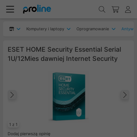
Komputery i laptopy
Oprogramowanie
Antywir
ESET HOME Security Essential Serial
1U/12Mies dawniej Internet Security
Poprzedni
Na
1 z 1
Dodaj pierwszą opinię