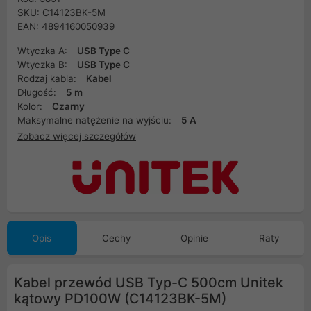
SKU: C14123BK-5M
EAN: 4894160050939
Wtyczka A:
USB Type C
Wtyczka B:
USB Type C
Rodzaj kabla:
Kabel
Długość:
5 m
Kolor:
Czarny
Maksymalne natężenie na wyjściu:
5 A
Zobacz więcej szczegółów
Opis
Cechy
Opinie
Raty
Kabel przewód USB Typ-C 500cm Unitek
kątowy PD100W (C14123BK-5M)