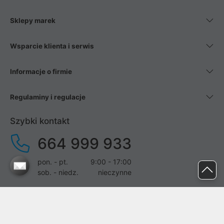
Sklepy marek
Wsparcie klienta i serwis
Informacje o firmie
Regulaminy i regulacje
Szybki kontakt
664 999 933
pon. - pt.
9:00 - 17:00
sob. - niedz.
nieczynne
pomoc@proline.pl
Dołącz do nas