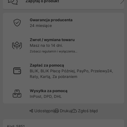
Zapytaj o produkt
Gwarancja producenta
24 miesiące
Zwrot / wymiana towaru
Masz na to 14 dni.
Zobacz regulamin i wyłączenia...
Zapłać za pomocą
BLIK, BLIK Płacę Później, PayPo, Przelewy24,
Raty, Kartą, Za pobraniem
Wysyłka za pomocą
InPost, DPD, DHL
Udostępnij
Drukuj
Zgłoś błąd
Kod: 5851