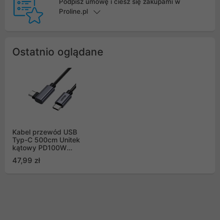
Podpisz umowę i ciesz się zakupami w
Proline.pl
Ostatnio oglądane
Kabel przewód USB
Typ-C 500cm Unitek
kątowy PD100W
(C14123BK-5M)
47,99 zł