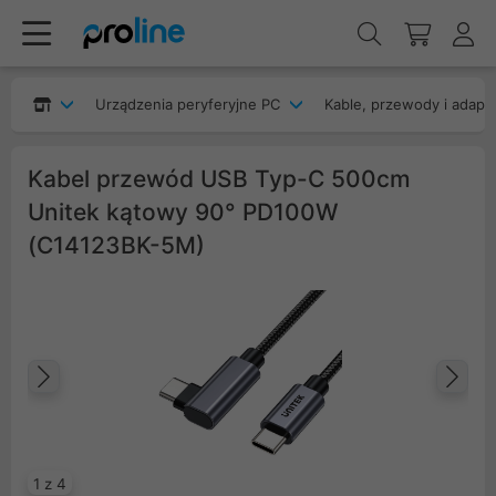
Urządzenia peryferyjne PC
Kable, przewody i adapt
Kabel przewód USB Typ-C 500cm
Unitek kątowy 90° PD100W
(C14123BK-5M)
Poprzedni
Na
1 z 4