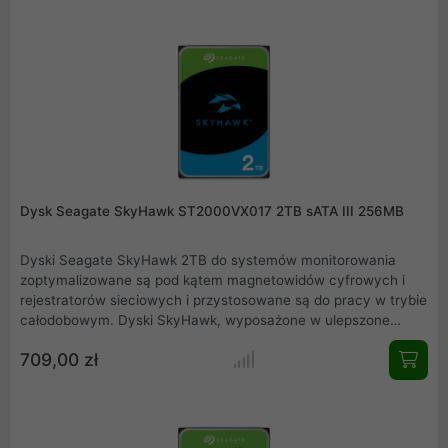
Dysk Seagate SkyHawk ST2000VX017 2TB sATA III 256MB
Dyski Seagate SkyHawk 2TB do systemów monitorowania
zoptymalizowane są pod kątem magnetowidów cyfrowych i
rejestratorów sieciowych i przystosowane są do pracy w trybie
całodobowym. Dyski SkyHawk, wyposażone w ulepszone
oprogramowanie firmware ImagePerfect, które pomaga
709,00 zł
minimalizować ilość utraconych klatek oraz obsługują do 64
kamer. Dyski twarde Seagate 2TB z rodziny SkyHawk
współczynnik MTBF ustalony mają na poziomie 1 mln godzin z
obciążeniem do 180 TB na rok.