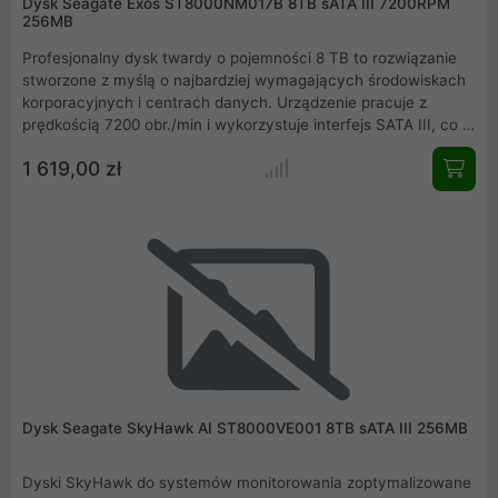
Dysk Seagate Exos ST8000NM017B 8TB sATA III 7200RPM
256MB
Profesjonalny dysk twardy o pojemności 8 TB to rozwiązanie
stworzone z myślą o najbardziej wymagających środowiskach
korporacyjnych i centrach danych. Urządzenie pracuje z
prędkością 7200 obr./min i wykorzystuje interfejs SATA III, co w
połączeniu z 256 MB pamięci podręcznej gwarantuje
1 619,00 zł
błyskawiczny dostęp do plików. Dzięki zaawansowanej
technologii zarządzania energią oraz wyjątkowej
niezawodności potwierdzonej wysokim współczynnikiem MTBF,
stanowi idealny wybór dla systemów pracujących w trybie
ciągłym.
Dysk Seagate SkyHawk AI ST8000VE001 8TB sATA III 256MB
Dyski SkyHawk do systemów monitorowania zoptymalizowane