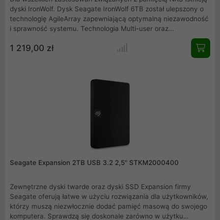
dyski IronWolf. Dysk Seagate IronWolf 6TB został ulepszony o
technologię AgileArray zapewniającą optymalną niezawodność
i sprawność systemu. Technologia Multi-user oraz
ekstremalnie wysokie wskaźniki obciążenia pracą pozwalają
1 219,00 zł
dyskom IronWolf utrzymywać jakość i rozwijać się wraz z
przedsiębiorstwem. Dysk przystosowany do ciągłej prazy w
serwerach NAS z wysokim współczynnikiem MTBF na poziomie
1 mln godzin.
Seagate Expansion 2TB USB 3.2 2,5" STKM2000400
Zewnętrzne dyski twarde oraz dyski SSD Expansion firmy
Seagate oferują łatwe w użyciu rozwiązania dla użytkowników,
którzy muszą niezwłocznie dodać pamięć masową do swojego
komputera. Sprawdzą się doskonale zarówno w użytku