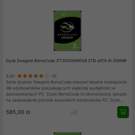
prazy w serwerach NAS z wysokim współczynnikiem MTBF na
poziomie 1 mln godzin.
Dysk Seagate BarraCuda ST2000DM008 2TB sATA III 256MB
5,00
(3)
Seria dysków Seegate BarraCuda stanowi idealne rozwiązanie
dla użytkowników poszukujących większej wydajności w
zastosowaniach PC. Dyski BarraCuda to ekonomiczny sposób
na zaspokojenie potrzeb wszystkich komputerów PC. Dysk
Seagate BarraCuda o kodzie ST2000DM008 z prędkością
585,00 zł
obrotową 7200 obr/min o pojemności 2TB, wyposażony został
w interfejs SATA III (do 600 MB/s) i posiada pamięć cache o
pojemności 256MB. Dysk w formacie 3,5 cala dedykowany do
komputerów stacjonarnych.