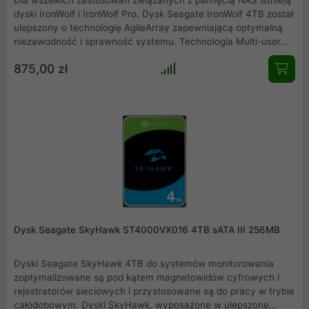
dyski IronWolf i IronWolf Pro. Dysk Seagate IronWolf 4TB został
ulepszony o technologię AgileArray zapewniającą optymalną
niezawodność i sprawność systemu. Technologia Multi-user
oraz ekstremalnie wysokie wskaźniki obciążenia pracą
875,00 zł
pozwalają dyskom IronWolf utrzymywać jakość i rozwijać się
wraz z przedsiębiorstwem. Dysk przystosowany do ciągłej
prazy w serwerach NAS z wysokim współczynnikiem MTBF na
poziomie 1 mln godzin.
Dysk Seagate SkyHawk ST4000VX016 4TB sATA III 256MB
Dyski Seagate SkyHawk 4TB do systemów monitorowania
zoptymalizowane są pod kątem magnetowidów cyfrowych i
rejestratorów sieciowych i przystosowane są do pracy w trybie
całodobowym. Dyski SkyHawk, wyposażone w ulepszone