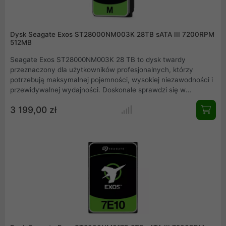
Dysk Seagate Exos ST28000NM003K 28TB sATA III 7200RPM
512MB
Seagate Exos ST28000NM003K 28 TB to dysk twardy
przeznaczony dla użytkowników profesjonalnych, którzy
potrzebują maksymalnej pojemności, wysokiej niezawodności i
przewidywalnej wydajności. Doskonale sprawdzi się w
serwerach plików, macierzach RAID, systemach archiwizacji
3 199,00 zł
danych oraz w infrastrukturze chmurowej.