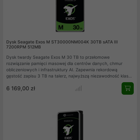
Dysk Seagate Exos M ST30000NM004K 30TB sATA III
7200RPM 512MB
Dysk twardy Seagate Exos M 30 TB to przełomowe
rozwiązanie pamięci masowej dla centrów danych, chmur
obliczeniowych i infrastruktury AI. Zapewnia rekordową
gęstość zapisu 3 TB na talerz, najwyższą niezawodność klasy
enterprise i trzykrotnie lepszą efektywność energetyczną na
6 169,00 zł
terabajt w porównaniu z typowymi dyskami HDD.