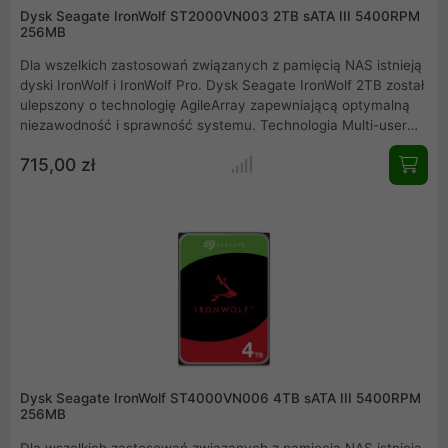
Dysk Seagate IronWolf ST2000VN003 2TB sATA III 5400RPM
256MB
Dla wszelkich zastosowań związanych z pamięcią NAS istnieją
dyski IronWolf i IronWolf Pro. Dysk Seagate IronWolf 2TB został
ulepszony o technologię AgileArray zapewniającą optymalną
niezawodność i sprawność systemu. Technologia Multi-user
oraz ekstremalnie wysokie wskaźniki obciążenia pracą
715,00 zł
pozwalają dyskom IronWolf utrzymywać jakość i rozwijać się
wraz z przedsiębiorstwem. Dysk przystosowany do ciągłej
prazy w serwerach NAS z wysokim współczynnikiem MTBF na
poziomie 1 mln godzin.
Dysk Seagate IronWolf ST4000VN006 4TB sATA III 5400RPM
256MB
Dla wszelkich zastosowań związanych z pamięcią NAS istnieją