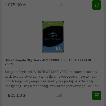
charakteryzuję się wysoką jakością wykonania oraz
1 075,00 zł
niezawodnością. Różne rozwiązania techniczne zapewniają
doskonałą pracę napędu w zastosowaniach zarówno
domowych jak i biurowych. Dysk zaopatrzony jest w cały
zestaw technologii, które odpowiadają za jak najcichszą pracę
urządzenia.
Dysk Seagate SkyHawk AI ST10000VE001 10TB sATA III
256MB
Seagate SkyHawk AI 10TB ST10000VE001 to zaawansowany
dysk twardy stworzony z myślą o nowoczesnych systemach
monitoringu wizyjnego oraz analityce opartej na sztucznej
inteligencji. Dzięki technologii zapisu magnetycznego CMR oraz
oprogramowaniu optymalizującemu pracę z wieloma
1 825,00 zł
strumieniami wideo, nośnik ten gwarantuje najwyższą płynność
rejestracji bez utraty klatek. To idealne rozwiązanie dla
rejestratorów NVR, oferujące ogromną wytrzymałość i