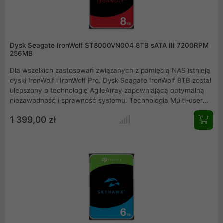
Dysk Seagate IronWolf ST8000VN004 8TB sATA III 7200RPM
256MB
Dla wszelkich zastosowań związanych z pamięcią NAS istnieją
dyski IronWolf i IronWolf Pro. Dysk Seagate IronWolf 8TB został
ulepszony o technologię AgileArray zapewniającą optymalną
niezawodność i sprawność systemu. Technologia Multi-user
oraz ekstremalnie wysokie wskaźniki obciążenia pracą
1 399,00 zł
pozwalają dyskom IronWolf utrzymywać jakość i rozwijać się
wraz z przedsiębiorstwem. Dysk przystosowany do ciągłej
prazy w serwerach NAS z wysokim współczynnikiem MTBF na
poziomie 1 mln godzin.