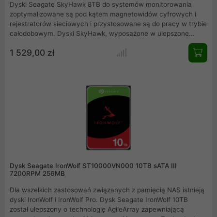
Dyski Seagate SkyHawk 8TB do systemów monitorowania
zoptymalizowane są pod kątem magnetowidów cyfrowych i
rejestratorów sieciowych i przystosowane są do pracy w trybie
całodobowym. Dyski SkyHawk, wyposażone w ulepszone
oprogramowanie firmware ImagePerfect, które pomaga
1 529,00 zł
minimalizować ilość utraconych klatek oraz obsługują do 64
kamer. Dyski twarde Seagate SkyHawk współczynnik MTBF
ustalony mają na poziomie 1 mln godzin z obciążeniem do 180
TB na rok.
Dysk Seagate IronWolf ST10000VN000 10TB sATA III
7200RPM 256MB
Dla wszelkich zastosowań związanych z pamięcią NAS istnieją
dyski IronWolf i IronWolf Pro. Dysk Seagate IronWolf 10TB
został ulepszony o technologię AgileArray zapewniającą