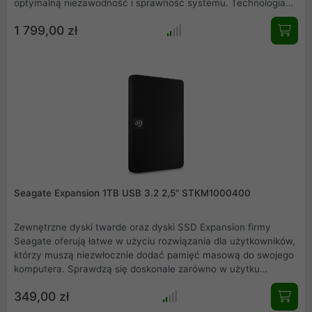
optymalną niezawodność i sprawność systemu. Technologia
Multi-user oraz ekstremalnie wysokie wskaźniki obciążenia
1 799,00 zł
pracą pozwalają dyskom IronWolf utrzymywać jakość i rozwijać
się wraz z przedsiębiorstwem. Dysk przystosowany do ciągłej
prazy w serwerach NAS z wysokim współczynnikiem MTBF na
poziomie 1 mln godzin.
Seagate Expansion 1TB USB 3.2 2,5" STKM1000400
Zewnętrzne dyski twarde oraz dyski SSD Expansion firmy
Seagate oferują łatwe w użyciu rozwiązania dla użytkowników,
którzy muszą niezwłocznie dodać pamięć masową do swojego
komputera. Sprawdzą się doskonale zarówno w użytku
domowym jak i w firmie. Duża pojemność sprawia że już nigdy
349,00 zł
nie zabraknie Ci miejsca na najważniejsze pliki, zdjęcia czy
filmy.