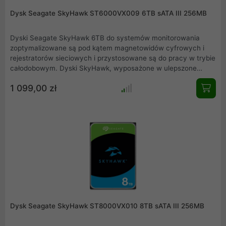
Dysk Seagate SkyHawk ST6000VX009 6TB sATA III 256MB
Dyski Seagate SkyHawk 6TB do systemów monitorowania
zoptymalizowane są pod kątem magnetowidów cyfrowych i
rejestratorów sieciowych i przystosowane są do pracy w trybie
całodobowym. Dyski SkyHawk, wyposażone w ulepszone
oprogramowanie firmware ImagePerfect, które pomaga
1 099,00 zł
minimalizować ilość utraconych klatek oraz obsługują do 64
kamer. Dyski twarde Seagate SkyHawk współczynnik MTBF
ustalony mają na poziomie 1 mln godzin z obciążeniem do 180
TB na rok.
Dysk Seagate SkyHawk ST8000VX010 8TB sATA III 256MB