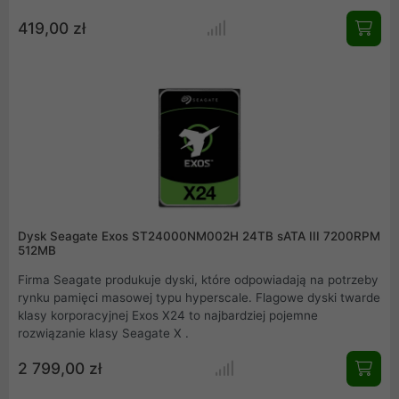
domowym jak i w firmie. Duża pojemność sprawia że już nigdy
419,00 zł
nie zabraknie Ci miejsca na najważniejsze pliki, zdjęcia czy
filmy.
Dysk Seagate Exos ST24000NM002H 24TB sATA III 7200RPM
512MB
Firma Seagate produkuje dyski, które odpowiadają na potrzeby
rynku pamięci masowej typu hyperscale. Flagowe dyski twarde
klasy korporacyjnej Exos X24 to najbardziej pojemne
rozwiązanie klasy Seagate X .
2 799,00 zł