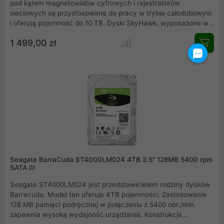
pod kątem magnetowidów cyfrowych i rejestratorów
sieciowych są przystosowane do pracy w trybie całodobowym
i oferują pojemność do 10 TB. Dyski SkyHawk, wyposażone w
ulepszone oprogramowanie firmware ImagePerfect, pomagają
1 499,00 zł
minimalizować ilość utraconych klatek i przestoje przy
obciążeniach pracą 3 razy wyższych niż w dyskach do
komputerów stacjonarnych oraz są gotowe do prowadzenia
zapisu przez nawet 90% czasu jednocześnie obsługując do 64
kamer.
Seagate BarraCuda ST4000LM024 4TB 2.5" 128MB 5400 rpm
SATA III
Seagate ST4000LM024 jest przedstawicielem rodziny dysków
Barracuda. Model ten oferuje 4TB pojemności. Zastosowanie
128 MB pamięci podręcznej w połączeniu z 5400 obr./min.
zapewnia wysoką wydajność urządzenia. Konstrukcja