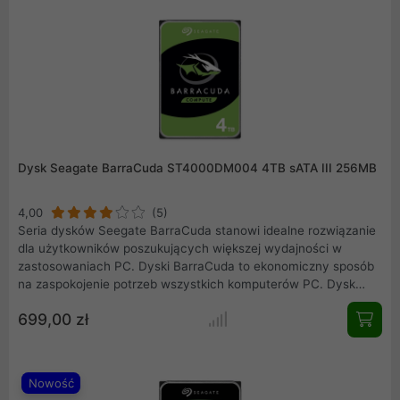
gotowość do pracy ciągłej w najbardziej wymagających
warunkach brzegowych.
Dysk Seagate BarraCuda ST4000DM004 4TB sATA III 256MB
4,00
(5)
Seria dysków Seegate BarraCuda stanowi idealne rozwiązanie
dla użytkowników poszukujących większej wydajności w
zastosowaniach PC. Dyski BarraCuda to ekonomiczny sposób
na zaspokojenie potrzeb wszystkich komputerów PC. Dysk
Seagate BarraCuda o kodzie ST4000DM004 z prędkością
699,00 zł
obrotową 5400 obr/min o pojemności 4TB, wyposażony został
w interfejs SATA III (do 600 MB/s) i posiada pamięć cache o
pojemności 256MB. Dysk w formacie 3,5 cala dedykowany do
komputerów stacjonarnych.
Nowość