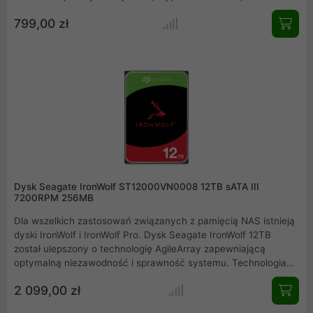
oprogramowanie firmware ImagePerfect, które pomaga
799,00 zł
minimalizować ilość utraconych klatek oraz obsługują do 64
kamer. Dyski twarde Seagate SkyHawk współczynnik MTBF
ustalony mają na poziomie 1 mln godzin z obciążeniem do 180
TB na rok.
Dysk Seagate IronWolf ST12000VN0008 12TB sATA III
7200RPM 256MB
Dla wszelkich zastosowań związanych z pamięcią NAS istnieją
dyski IronWolf i IronWolf Pro. Dysk Seagate IronWolf 12TB
został ulepszony o technologię AgileArray zapewniającą
optymalną niezawodność i sprawność systemu. Technologia
Multi-user oraz ekstremalnie wysokie wskaźniki obciążenia
2 099,00 zł
pracą pozwalają dyskom IronWolf utrzymywać jakość i rozwijać
się wraz z przedsiębiorstwem. Dysk przystosowany do ciągłej