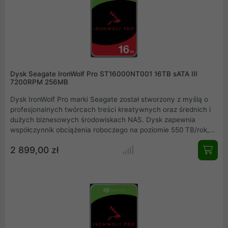
Dysk Seagate IronWolf Pro ST16000NT001 16TB sATA III
7200RPM 256MB
Dysk IronWolf Pro marki Seagate został stworzony z myślą o
profesjonalnych twórcach treści kreatywnych oraz średnich i
dużych biznesowych środowiskach NAS. Dysk zapewnia
współczynnik obciążenia roboczego na poziomie 550 TB/rok,
skalowalną, całodobową wydajność i obsługę
2 899,00 zł
wielokieszeniowych środowisk NAS. Dysk nadaje się do użytku
w urządzeniach sieciowej pamięci masowej NAS
wyposażonych w od 1 do 24 kieszeni.