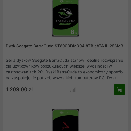
Dysk Seagate BarraCuda ST8000DM004 8TB sATA III 256MB
Seria dysków Seegate BarraCuda stanowi idealne rozwiązanie
dla użytkowników poszukujących większej wydajności w
zastosowaniach PC. Dyski BarraCuda to ekonomiczny sposób
na zaspokojenie potrzeb wszystkich komputerów PC. Dysk
Seagate BarraCuda o kodzie ST8000DM004 z prędkością
1 209,00 zł
obrotową 5400 obr/min o pojemności 8TB, wyposażony został
w interfejs SATA III (do 600 MB/s) i posiada pamięć cache o
pojemności 256MB. Dysk w formacie 3,5 cala dedykowany do
komputerów stacjonarnych.