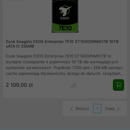
Dysk Seagate EXOS Enterprise 7E10 ST10000NM017B 10TB
sATA III 256MB
Dysk Seagate EXOS Enterprise 7E10 ST10000NM017B to
wydajne rozwiązanie o pojemności 10 TB dla wymagających
systemów serwerowych. Prędkość 7200 rpm i 256 MB pamięci
cache zapewniają błyskawiczny dostęp do danych. Urządzenie
cechuje się wysoką niezawodnością z czasem pracy MTBF na
2 109,00 zł
poziomie 2 milionów godzin. Idealnie sprawdzi się w systemach
24/7, oferując stabilność oraz wysoką kulturę pracy w
wymagających środowiskach korporacyjnych.
Wstecz
1
Dalej