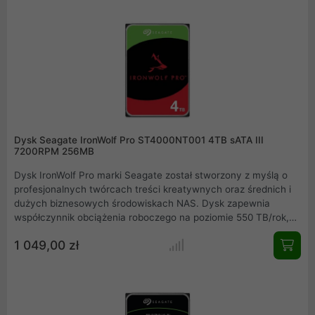
Dysk Seagate IronWolf Pro ST4000NT001 4TB sATA III
7200RPM 256MB
Dysk IronWolf Pro marki Seagate został stworzony z myślą o
profesjonalnych twórcach treści kreatywnych oraz średnich i
dużych biznesowych środowiskach NAS. Dysk zapewnia
współczynnik obciążenia roboczego na poziomie 550 TB/rok,
skalowalną, całodobową wydajność i obsługę
1 049,00 zł
wielokieszeniowych środowisk NAS. Dysk nadaje się do użytku
w urządzeniach sieciowej pamięci masowej NAS
wyposażonych w od 1 do 24 kieszeni.