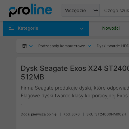
Produkty
Kategorie
Nowości
Producenci
Podzespoły komputerowe
Dyski twarde HDD
Kategorie
Dysk Seagate Exos X24 ST24
512MB
Firma Seagate produkuje dyski, które odpowiad
Flagowe dyski twarde klasy korporacyjnej Exos
.
Dodaj pierwszą opinię
Kod: 8676
SKU: ST24000NM002H