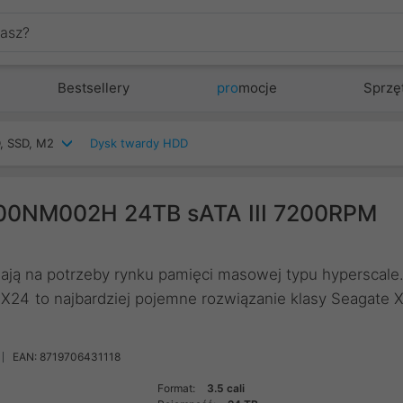
Bestsellery
pro
mocje
Sprzę
, SSD, M2
Dysk twardy HDD
000NM002H 24TB sATA III 7200RPM
ają na potrzeby rynku pamięci masowej typu hyperscale
 X24 to najbardziej pojemne rozwiązanie klasy Seagate 
EAN: 8719706431118
Format:
3.5 cali