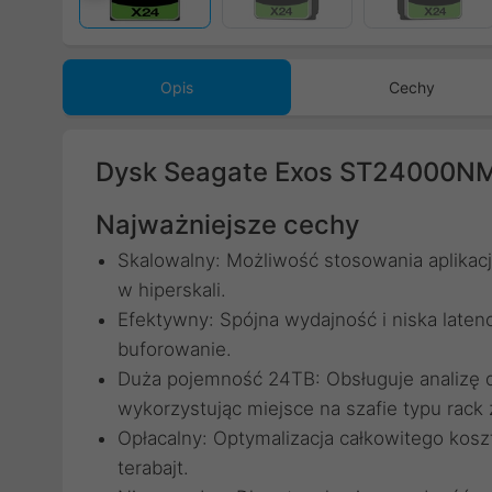
Poprzedni
Opis
Cechy
Dysk Seagate Exos ST24000NM
Najważniejsze cechy
Skalowalny: Możliwość stosowania aplikac
w hiperskali.
Efektywny: Spójna wydajność i niska laten
buforowanie.
Duża pojemność 24TB: Obsługuje analizę da
wykorzystując miejsce na szafie typu rac
Opłacalny: Optymalizacja całkowitego koszt
terabajt.