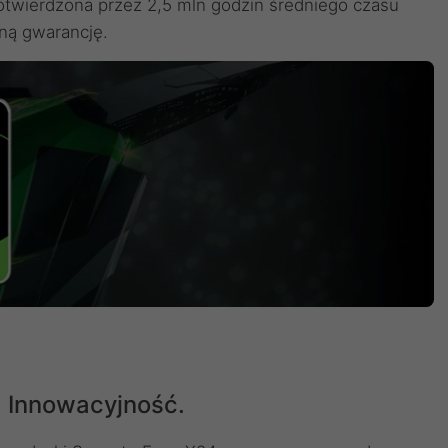
twierdzona przez 2,5 mln godzin średniego czasu
oną gwarancję.
 Innowacyjność.