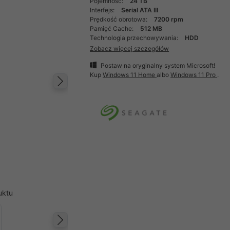
Pojemność:
24 TB
Interfejs:
Serial ATA III
Prędkość obrotowa:
7200 rpm
Pamięć Cache:
512 MB
Technologia przechowywania:
HDD
Zobacz więcej szczegółów
Postaw na oryginalny system Microsoft!
Kup
Windows 11 Home
albo
Windows 11 Pro
.
Następny
uktu