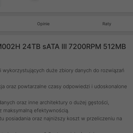
Następny
Opinie
Raty
002H 24TB sATA III 7200RPM 512MB
ji wykorzystujących duże zbiory danych do rozwiązań
cja oraz powtarzalne czasy odpowiedzi i udoskonalone
nych oraz inne architektury o dużej gęstości,
k z maksymalną efektywnością.
u posiadania oraz najniższy koszt w przeliczeniu na