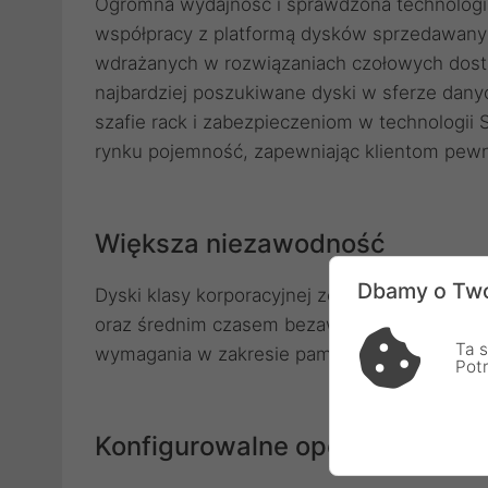
Ogromna wydajność i sprawdzona technologi
współpracy z platformą dysków sprzedawanyc
wdrażanych w rozwiązaniach czołowych dost
najbardziej poszukiwane dyski w sferze dany
szafie rack i zabezpieczeniom w technologii
rynku pojemność, zapewniając klientom pew
Większa niezawodność
Dbamy o Two
Dyski klasy korporacyjnej ze współczynnikie
oraz średnim czasem bezawaryjnej pracy wy
Ta s
wymagania w zakresie pamięci masowej.
Pot
Konfigurowalne opcje zarządza