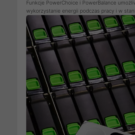
Funkcje PowerChoice i PowerBalance umożliw
wykorzystanie energii podczas pracy i w sta