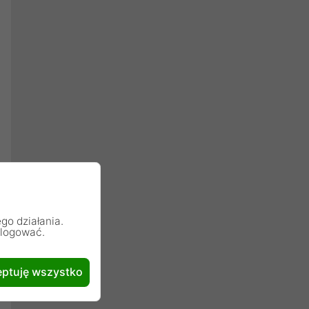
go działania.
alogować.
ptuję wszystko