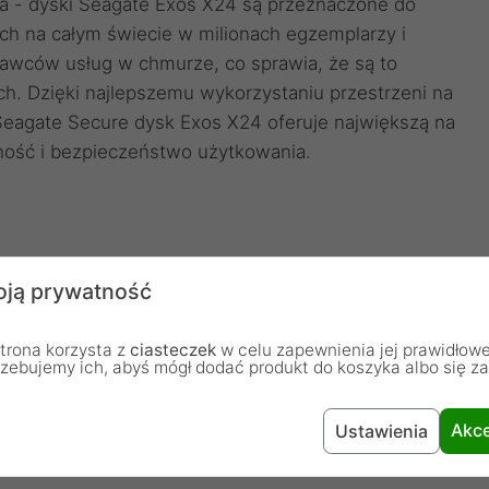
a - dyski Seagate Exos X24 są przeznaczone do
h na całym świecie w milionach egzemplarzy i
awców usług w chmurze, co sprawia, że są to
ch. Dzięki najlepszemu wykorzystaniu przestrzeni na
 Seagate Secure dysk Exos X24 oferuje największą na
ność i bezpieczeństwo użytkowania.
ją prywatność
m obciążenia roboczego na poziomie 550 TB/rocznie
noszącym 2,5 mln godzin zaspokoją nawet największe
trona korzysta z
ciasteczek
w celu zapewnienia jej prawidłowe
rzebujemy ich, abyś mógł dodać produkt do koszyka albo się z
Akce
Ustawienia
nia energią