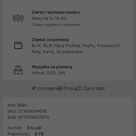
Zwrot / wymiana towaru
Masz na to 14 dni.
Zobacz regulamin i wyłączenia...
Zapłać za pomocą
BLIK, BLIK Płacę Później, PayPo, Przelewy24,
Raty, Kartą, Za pobraniem
Wysyłka za pomocą
InPost, DPD, DHL
Udostępnij
Drukuj
Zgłoś błąd
Kod: 6680
SKU: ST6000VN006
EAN: 8719706027670
Format:
3.5 cali
Pojemność:
6 TB