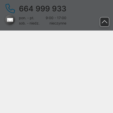
664 999 933
pon. - pt.
9:00 - 17:00
sob. - niedz.
nieczynne
pomoc@proline.pl
Dołącz do nas
Zgłoś błąd na stronie
Proline SA z siedzibą w Mirkowie (55-095), przy ul. Brzozowej 5,
wpisana do rejestru przedsiębiorców Krajowego Rejestru Sądowego
przez Sąd Rejonowy dla Wrocławia-Fabrycznej we Wrocławiu, VI
Wydział Gospodarczy Krajowego Rejestru Sądowego pod nr KRS:
0000282071, NIP: 8951898022, REGON: 020482041, BDO:
000437899. Kapitał zakładowy Spółki wynosi 500000,00 zł i został
on opłacony w całości.
© proline 1996 - 2026. Wszelkie prawa zastrzeżone.