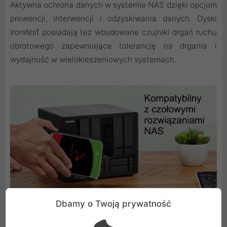
Aktywna ochrona danych w systemie NAS dzięki opcjom
prewencji, interwencji i odzyskiwania danych. Dyski
IronWolf posiadają też wbudowane czujniki drgań ruchu
obrotowego zapewniające tolerancję na drgania i
wydajność w wielokieszeniowych systemach.
Dbamy o Twoją prywatność