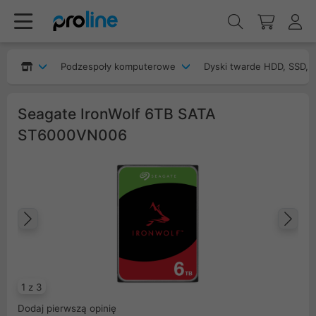
Podzespoły komputerowe
Dyski twarde HDD, SSD, 
Seagate IronWolf 6TB SATA
ST6000VN006
Poprzedni
Na
1 z 3
Dodaj pierwszą opinię