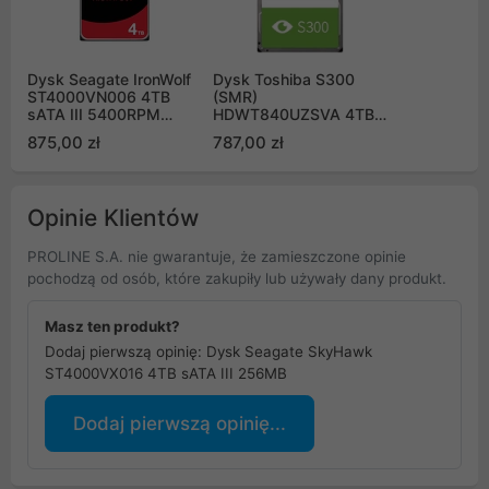
Dysk Seagate IronWolf
Dysk Toshiba S300
ST4000VN006 4TB
(SMR)
sATA III 5400RPM
HDWT840UZSVA 4TB
256MB
sATA III 128MB
875,00 zł
787,00 zł
5400obr/min
Surveillance Bulk
Opinie Klientów
PROLINE S.A. nie gwarantuje, że zamieszczone opinie
pochodzą od osób, które zakupiły lub używały dany produkt.
Masz ten produkt?
Dodaj pierwszą opinię: Dysk Seagate SkyHawk
ST4000VX016 4TB sATA III 256MB
Dodaj pierwszą opinię...