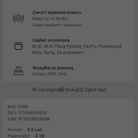
Zwrot / wymiana towaru
Masz na to 14 dni.
Zobacz regulamin i wyłączenia...
Zapłać za pomocą
BLIK, BLIK Płacę Później, PayPo, Przelewy24,
Raty, Kartą, Za pobraniem
Wysyłka za pomocą
InPost, DPD, DHL
Udostępnij
Drukuj
Zgłoś błąd
Kod: 3466
SKU: ST4000VX016
EAN: 8719706028288
Format:
3.5 cali
Pojemność:
4 TB