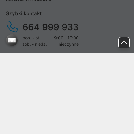
Szybki kontakt
664 999 933
pon. - pt.
9:00 - 17:00
sob. - niedz.
nieczynne
pomoc@proline.pl
Dołącz do nas
Zgłoś błąd na stronie
Proline SA z siedzibą w Mirkowie (55-095), przy ul. Brzozowej 5,
wpisana do rejestru przedsiębiorców Krajowego Rejestru Sądowego
przez Sąd Rejonowy dla Wrocławia-Fabrycznej we Wrocławiu, VI
Wydział Gospodarczy Krajowego Rejestru Sądowego pod nr KRS:
0000282071, NIP: 8951898022, REGON: 020482041, BDO: