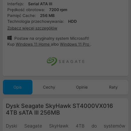
Interfejs:
Serial ATA III
Prędkość obrotowa:
7200 rpm
Pamięć Cache:
256 MB
Technologia przechowywania:
HDD
Zobacz więcej szczegółów
Postaw na oryginalny system Microsoft!
Kup
Windows 11 Home
albo
Windows 11 Pro
.
Opis
Cechy
Opinie
Raty
Dysk Seagate SkyHawk ST4000VX016
4TB sATA III 256MB
Dyski Seagate SkyHawk 4TB do systemów