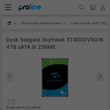
Podzespoły komputerowe
Dyski twarde HDD, SSD, 
Dysk Seagate SkyHawk ST4000VX016
4TB sATA III 256MB
Poprzedni
Na
1 z 3
Dodaj pierwszą opinię