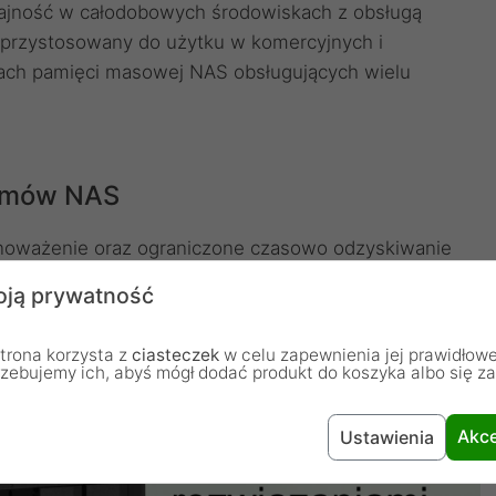
ajność w całodobowych środowiskach z obsługą
 przystosowany do użytku w komercyjnych i
ach pamięci masowej NAS obsługujących wielu
temów NAS
noważenie oraz ograniczone czasowo odzyskiwanie
 uzyskać najlepszą w swojej klasie wydajność RAID w
ją prywatność
trona korzysta z
ciasteczek
w celu zapewnienia jej prawidłowe
rzebujemy ich, abyś mógł dodać produkt do koszyka albo się z
Akce
Ustawienia