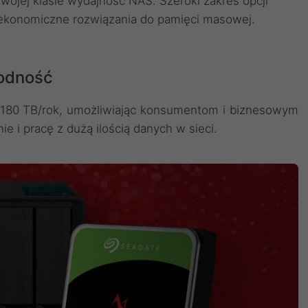
wojej klasie wydajność NAS. Szeroki zakres opcji
 ekonomiczne rozwiązania do pamięci masowej.
odność
e 180 TB/rok, umożliwiając konsumentom i biznesowym
 pracę z dużą ilością danych w sieci.