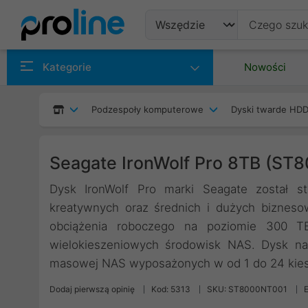
Produkty
Kategorie
Nowości
Producenci
Podzespoły komputerowe
Dyski twarde HDD
Kategorie
Seagate IronWolf Pro 8TB (ST
Dysk IronWolf Pro marki Seagate został st
kreatywnych oraz średnich i dużych biznes
obciążenia roboczego na poziomie 300 TB
wielokieszeniowych środowisk NAS. Dysk na
masowej NAS wyposażonych w od 1 do 24 kies
Dodaj pierwszą opinię
Kod: 5313
SKU: ST8000NT001