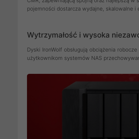
CMR, zapewniającą spójną oraz najlepszą w s
pojemności dostarcza wydajne, skalowalne i
Wytrzymałość i wysoka niezaw
Dyski IronWolf obsługują obciążenia robocz
użytkownikom systemów NAS przechowywanie i