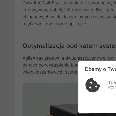
Dysk IronWolf Pro zapewnia niezawodną wyd
intensywnych obciążeń roboczych. Dysk jest
biznesowych wielokieszeniowych rozwiązani
użytkowników i różne aplikacje.
Optymalizacja pod kątem sys
AgileArray zapewnia dwupłaszczyznowe rów
danych po wystąpieniu błędów, które pozwala
Dbamy o Two
wielokieszeniowych systemach.
Ta s
Pot