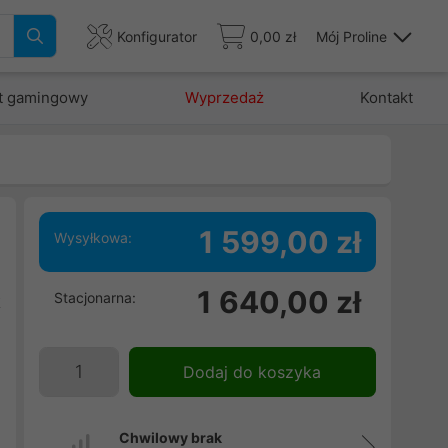
Konfigurator
0,00 zł
Mój Proline
t gamingowy
Wyprzedaż
Kontakt
1 599,00 zł
Wysyłkowa:
i
1 640,00 zł
Stacjonarna:
k
ę
i
Dodaj do koszyka
Chwilowy brak