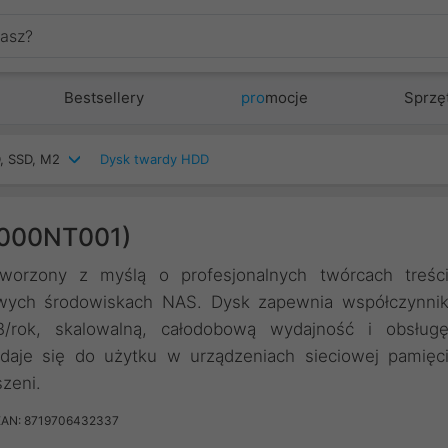
Bestsellery
pro
mocje
Sprzę
, SSD, M2
Dysk twardy HDD
8000NT001)
worzony z myślą o profesjonalnych twórcach treśc
owych środowiskach NAS. Dysk zapewnia współczynni
/rok, skalowalną, całodobową wydajność i obsług
daje się do użytku w urządzeniach sieciowej pamięc
zeni.
EAN: 8719706432337