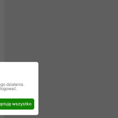
go działania.
alogować.
ptuję wszystko