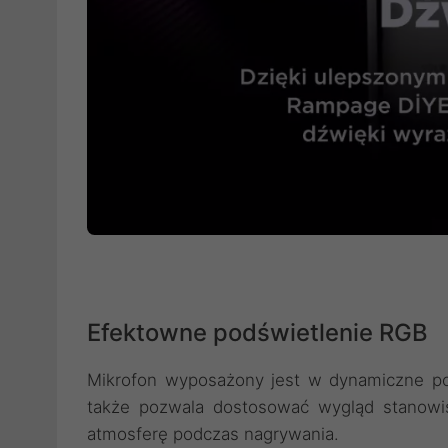
Efektowne podświetlenie RGB
Mikrofon wyposażony jest w dynamiczne podś
także pozwala dostosować wygląd stanowis
atmosferę podczas nagrywania.