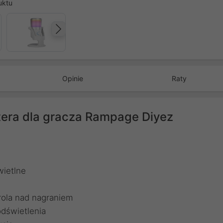
uktu
Następny
Opinie
Raty
era dla gracza Rampage Diyez
wietlne
rola nad nagraniem
dświetlenia