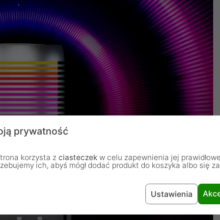
ją prywatność
trona korzysta z
ciasteczek
w celu zapewnienia jej prawidłowe
rzebujemy ich, abyś mógł dodać produkt do koszyka albo się z
Akce
Ustawienia