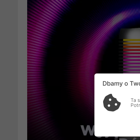
Dbamy o Two
Ta s
Pot