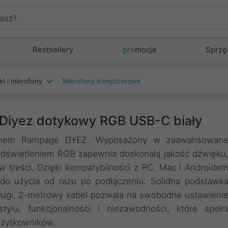
Bestsellery
pro
mocje
Sprzę
ki i mikrofony
Mikrofony komputerowe
Diyez dotykowy RGB USB-C biały
fonem Rampage DYEZ. Wyposażony w zaawansowan
 podświetleniem RGB zapewnia doskonałą jakość dźwięku
w treści. Dzięki kompatybilności z PC, Mac i Androide
do użycia od razu po podłączeniu. Solidna podstawk
długi, 2-metrowy kabel pozwala na swobodne ustawieni
lu, funkcjonalności i niezawodności, które spełn
użytkowników.