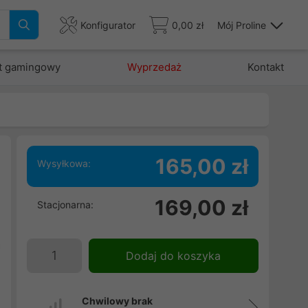
Konfigurator
0,00 zł
Mój Proline
t gamingowy
Wyprzedaż
Kontakt
165,00 zł
Wysyłkowa:
e
169,00 zł
Stacjonarna:
,
m
a
Dodaj do koszyka
e
i
Chwilowy brak