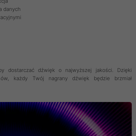
kcja
ja danych
racyjnymi
u
y dostarczać dźwięk o najwyższej jakości. Dzięki
umów, każdy Twój nagrany dźwięk będzie brzmiał