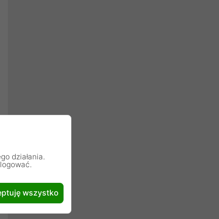
go działania.
alogować.
ptuję wszystko