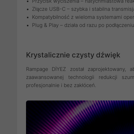
Przycisk wyciszenia – natychmiastowa rea
Złącze USB-C – szybka i stabilna transmis
Kompatybilność z wieloma systemami ope
Plug & Play – działa od razu po podłączeni
Krystalicznie czysty dźwięk
Rampage DİYEZ został zaprojektowany, ab
zaawansowanej technologii redukcji sz
profesjonalnie i bez zakłóceń.