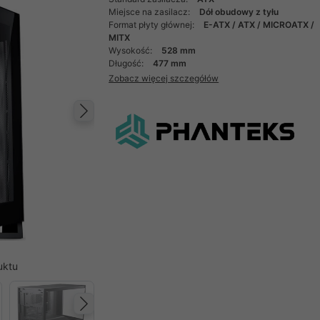
Miejsce na zasilacz:
Dół obudowy z tyłu
Format płyty głównej:
E-ATX / ATX / MICROATX /
MITX
Wysokość:
528 mm
Długość:
477 mm
Zobacz więcej szczegółów
Następny
uktu
Następny