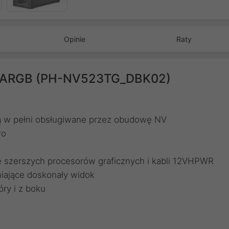
Opinie
Raty
k ARGB (PH-NV523TG_DBK02)
 są w pełni obsługiwane przez obudowę NV
ro
 szerszych procesorów graficznych i kabli 12VHPWR
iające doskonały widok
ry i z boku