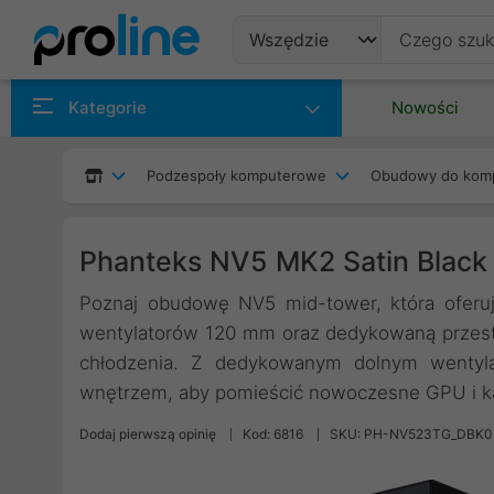
Produkty
Kategorie
Nowości
Producenci
Podzespoły komputerowe
Obudowy do kom
Kategorie
Phanteks NV5 MK2 Satin Blac
Poznaj obudowę NV5 mid-tower, która oferuj
wentylatorów 120 mm oraz dedykowaną przestr
chłodzenia. Z dedykowanym dolnym wentyla
wnętrzem, aby pomieścić nowoczesne GPU i kab
Dodaj pierwszą opinię
Kod: 6816
SKU: PH-NV523TG_DBK0