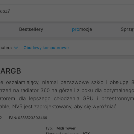
Bestsellery
pro
mocje
Sprzę
putera
Obudowy komputerowe
k ARGB
e oszałamiający, niemal bezszwowe szkło i obsługę 
zeń na radiator 360 na górze i z boku dla optymalneg
torem dla lepszego chłodzenia GPU i przestronny
le, NV5 jest zaprojektowany, aby się wyróżniać.
2
EAN: 0886523303466
Typ:
Midi Tower
Standard zasilacza:
ATX