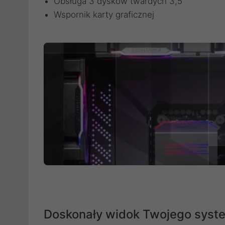
Obsługa 3 dysków twardych 3,5″
Wspornik karty graficznej
Doskonały widok Twojego syst