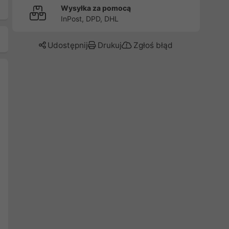
Wysyłka za pomocą
InPost, DPD, DHL
Udostępnij
Drukuj
Zgłoś błąd