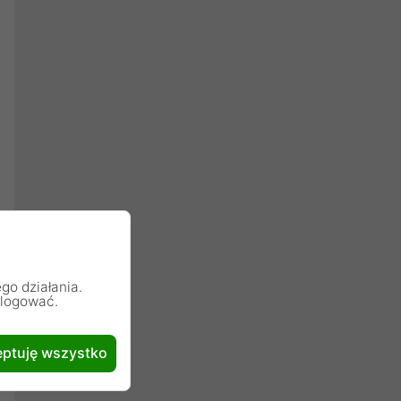
go działania.
alogować.
ptuję wszystko