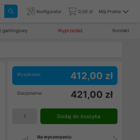
Konfigurator
0,00 zł
Mój Proline
t gamingowy
Wyprzedaż
Kontakt
412,00 zł
Wysyłkowa:
8
421,00 zł
Stacjonarna:
o
m
Dodaj do koszyka
Na wyczerpaniu