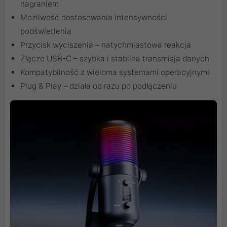
nagraniem
Możliwość dostosowania intensywności
podświetlenia
Przycisk wyciszenia – natychmiastowa reakcja
Złącze USB-C – szybka i stabilna transmisja danych
Kompatybilność z wieloma systemami operacyjnymi
Plug & Play – działa od razu po podłączeniu