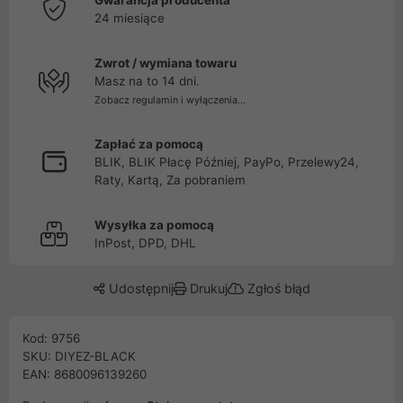
Gwarancja producenta
24 miesiące
Zwrot / wymiana towaru
Masz na to 14 dni.
Zobacz regulamin i wyłączenia...
Zapłać za pomocą
BLIK, BLIK Płacę Później, PayPo, Przelewy24,
Raty, Kartą, Za pobraniem
Wysyłka za pomocą
InPost, DPD, DHL
Udostępnij
Drukuj
Zgłoś błąd
Kod: 9756
SKU: DIYEZ-BLACK
EAN: 8680096139260