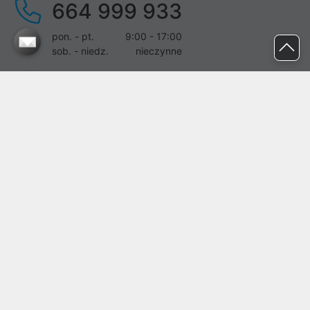
664 999 933
pon. - pt.
9:00 - 17:00
sob. - niedz.
nieczynne
pomoc@proline.pl
Dołącz do nas
Zgłoś błąd na stronie
Proline SA z siedzibą w Mirkowie (55-095), przy ul. Brzozowej 5,
wpisana do rejestru przedsiębiorców Krajowego Rejestru Sądowego
przez Sąd Rejonowy dla Wrocławia-Fabrycznej we Wrocławiu, VI
Wydział Gospodarczy Krajowego Rejestru Sądowego pod nr KRS:
0000282071, NIP: 8951898022, REGON: 020482041, BDO:
000437899. Kapitał zakładowy Spółki wynosi 500000,00 zł i został
on opłacony w całości.
© proline 1996 - 2026. Wszelkie prawa zastrzeżone.