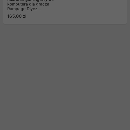
komputera dla gracza
Rampage Diyez
dotykowy RGB USB-C
165,00 zł
czarny