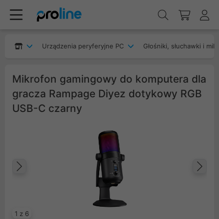
Urządzenia peryferyjne PC
Głośniki, słuchawki i mik
Mikrofon gamingowy do komputera dla
gracza Rampage Diyez dotykowy RGB
USB-C czarny
Poprzedni
Na
1 z 6