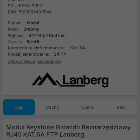
SKU: KSFA-3000
EAN: 5901969439540
Rodzaj:
Moduł
Kolor:
Srebrny
Wymiar:
34x14.5x19.6 mm
Złącza:
RJ-45
Kategoria teleinformatyczna:
Kat. 6A
Rodzaj ekranowania:
S/FTP
Zobacz więcej szczegółów
Opis
Cechy
Opinie
Raty
Moduł Keystone Gniazdo Beznarzędziowy
RJ45 KAT.6A FTP Lanberg