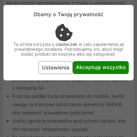
Moduł został zaprojektowany z myślą o uniwersalności.
Jego standardowe wymiary (16,10 x 14,50 mm)
Dbamy o Twoją prywatność
umożliwiają montaż w różnych adapterach typu
keystone, takich jak adaptery do gniazd 45x45, ramki
osprzętu elektrycznego czy panele modularne. Dzięki
temu jest to rozwiązanie elastyczne, dostosowujące się
Ta strona korzysta z
ciasteczek
w celu zapewnienia jej
prawidłowego działania. Potrzebujemy ich, abyś mógł
do różnych potrzeb instalacyjnych.
dodać produkt do koszyka albo się zalogować.
Praktyczne wskazówki instalacyjne
Akceptuję wszystko
Ustawienia
Przed rozpoczęciem instalacji upewnij się, że
przewody są odpowiedniej długości i jakości, zgodne
z kategorią 6A.
Podczas podłączania przewodów do modułu, zwróć
uwagę na kolorowe oznaczenia sekwencji 568A/B,
aby zapewnić prawidłowe połączenie.
Unikaj zginania przewodów pod ostrymi kątami, aby
nie naruszyć integralności sygnału.