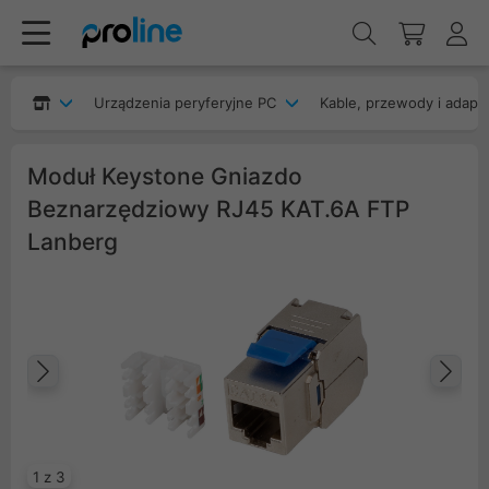
Urządzenia peryferyjne PC
Kable, przewody i adapt
Moduł Keystone Gniazdo
Beznarzędziowy RJ45 KAT.6A FTP
Lanberg
Poprzedni
Na
1 z 3