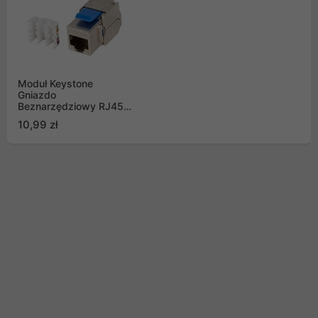
Moduł Keystone
Gniazdo
Beznarzędziowy RJ45
KAT.6A FTP Lanberg
10,99 zł