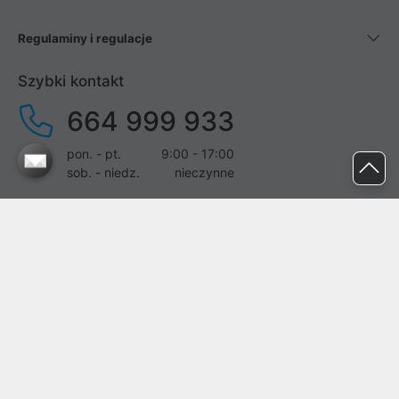
Regulaminy i regulacje
Szybki kontakt
664 999 933
pon. - pt.
9:00 - 17:00
sob. - niedz.
nieczynne
pomoc@proline.pl
Dołącz do nas
Zgłoś błąd na stronie
Proline SA z siedzibą w Mirkowie (55-095), przy ul. Brzozowej 5,
wpisana do rejestru przedsiębiorców Krajowego Rejestru Sądowego
przez Sąd Rejonowy dla Wrocławia-Fabrycznej we Wrocławiu, VI