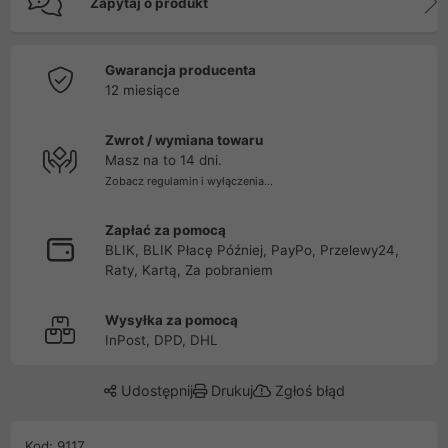
Zapytaj o produkt
Gwarancja producenta
12 miesiące
Zwrot / wymiana towaru
Masz na to 14 dni.
Zobacz regulamin i wyłączenia...
Zapłać za pomocą
BLIK, BLIK Płacę Później, PayPo, Przelewy24,
Raty, Kartą, Za pobraniem
Wysyłka za pomocą
InPost, DPD, DHL
Udostępnij
Drukuj
Zgłoś błąd
Kod: 9117