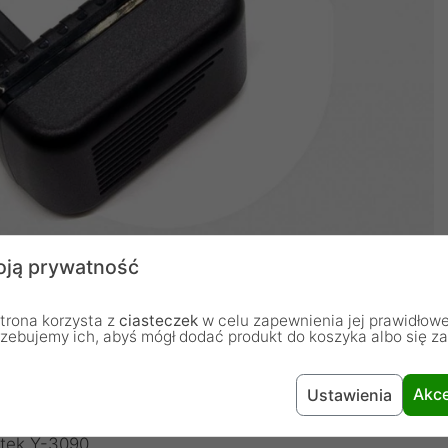
ją prywatność
trona korzysta z
ciasteczek
w celu zapewnienia jej prawidłowe
rzebujemy ich, abyś mógł dodać produkt do koszyka albo się z
ją zasilacza 10 W to np.
Akce
Ustawienia
itek Y-3090