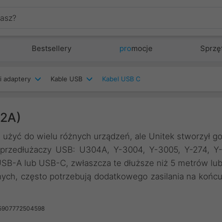
Bestsellery
pro
mocje
Sprzę
i adaptery
Kable USB
Kabel USB C
/2A)
użyć do wielu różnych urządzeń, ale Unitek stworzył g
 przedłużaczy USB: U304A, Y-3004, Y-3005, Y-274, Y
B-A lub USB-C, zwłaszcza te dłuższe niż 5 metrów lu
nych, często potrzebują dodatkowego zasilania na końc
 5907772504598