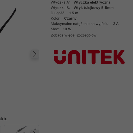
Wtyczka A:
Wtyczka elektryczna
Wtyczka B:
Wtyk tulejkowy 5,5mm
Długość:
1.5 m
Kolor:
Czarny
Maksymalne natężenie na wyjściu:
2 A
Moc:
10 W
Zobacz więcej szczegółów
Następny
uktu