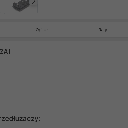
Następny
Opinie
Raty
/2A)
rzedłużaczy: