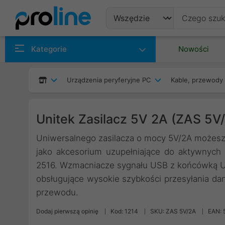
Produkty
Kategorie
Nowości
Producenci
Urządzenia peryferyjne PC
Kable, przewody 
Kategorie
Unitek Zasilacz 5V 2A (ZAS 5V
Uniwersalnego zasilacza o mocy 5V/2A możesz 
jako akcesorium uzupełniające do aktywnych
2516. Wzmacniacze sygnału USB z końcówką US
obsługujące wysokie szybkości przesyłania da
przewodu.
Dodaj pierwszą opinię
Kod: 1214
SKU: ZAS 5V/2A
EAN: