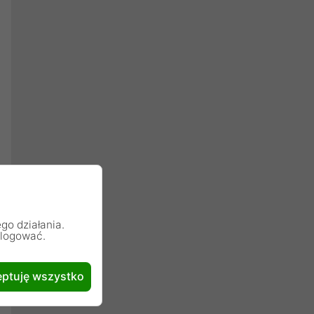
go działania.
alogować.
ptuję wszystko