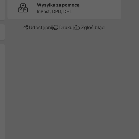
Wysyłka za pomocą
InPost, DPD, DHL
Udostępnij
Drukuj
Zgłoś błąd