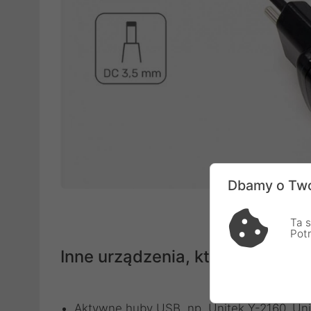
Dbamy o Two
Ta s
Pot
Inne urządzenia, które potrzebu
Aktywne huby USB, np. Unitek Y-2160, Un