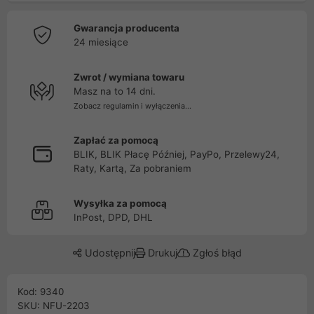
Gwarancja producenta
24 miesiące
Zwrot / wymiana towaru
Masz na to 14 dni.
Zobacz regulamin i wyłączenia...
Zapłać za pomocą
BLIK, BLIK Płacę Później, PayPo, Przelewy24,
Raty, Kartą, Za pobraniem
Wysyłka za pomocą
InPost, DPD, DHL
Udostępnij
Drukuj
Zgłoś błąd
Kod: 9340
SKU: NFU-2203