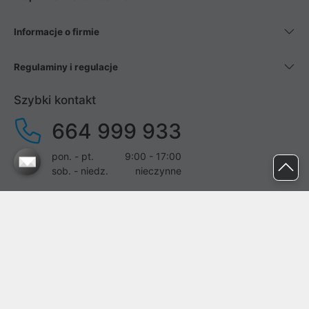
Informacje o firmie
Regulaminy i regulacje
Szybki kontakt
664 999 933
pon. - pt.
9:00 - 17:00
sob. - niedz.
nieczynne
pomoc@proline.pl
Dołącz do nas
Zgłoś błąd na stronie