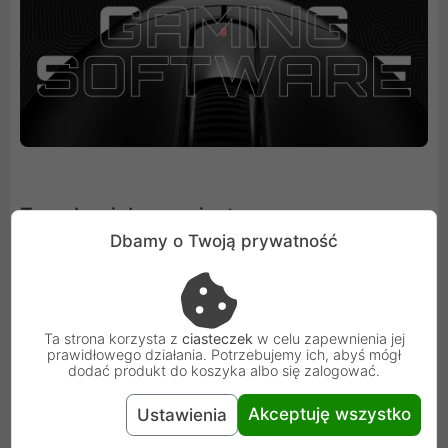
Trzy drogi do zwycięstwa
Dbamy o Twoją prywatność
Tanto T4 Wireless daje Ci pełną swobodę podłączenia -
możesz grać przewodowo przez USB, bezprzewodowo
przez Bluetooth 5.0 albo korzystać z ultraszybkiej
Ta strona korzysta z
ciasteczek
w celu zapewnienia jej
łączności 2,4 GHz o minimalnym opóźnieniu.
prawidłowego działania. Potrzebujemy ich, abyś mógł
Wbudowany akumulator 300 mAh, wsparty
dodać produkt do koszyka albo się zalogować.
inteligentnym zarządzaniem energią, zapewnia nawet
Akceptuję wszystko
Ustawienia
do 80 godzin ciągłej gry. Teraz to Ty decydujesz, jak i