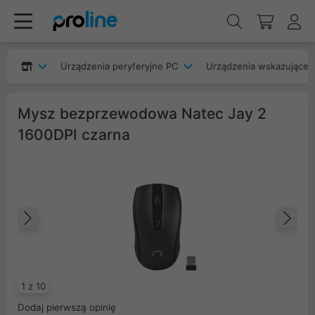
Urządzenia peryferyjne PC
Urządzenia wskazujące
Mysz bezprzewodowa Natec Jay 2
1600DPI czarna
Poprzedni
Na
1 z 10
Dodaj pierwszą opinię