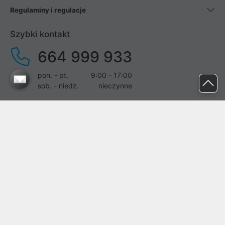
Regulaminy i regulacje
Szybki kontakt
664 999 933
pon. - pt.
9:00 - 17:00
sob. - niedz.
nieczynne
pomoc@proline.pl
Dołącz do nas
Zgłoś błąd na stronie
Proline SA z siedzibą w Mirkowie (55-095), przy ul. Brzozowej 5,
wpisana do rejestru przedsiębiorców Krajowego Rejestru Sądowego
przez Sąd Rejonowy dla Wrocławia-Fabrycznej we Wrocławiu, VI
Wydział Gospodarczy Krajowego Rejestru Sądowego pod nr KRS: