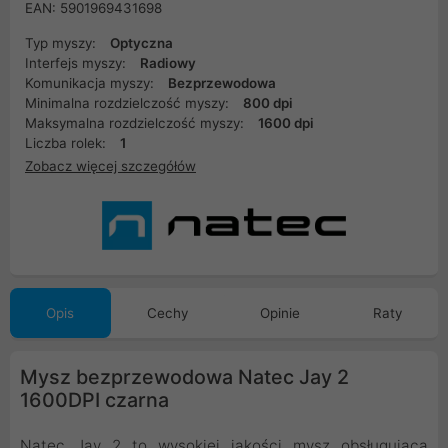
EAN: 5901969431698
Typ myszy:
Optyczna
Interfejs myszy:
Radiowy
Komunikacja myszy:
Bezprzewodowa
Minimalna rozdzielczość myszy:
800 dpi
Maksymalna rozdzielczość myszy:
1600 dpi
Liczba rolek:
1
Zobacz więcej szczegółów
Opis
Cechy
Opinie
Raty
Mysz bezprzewodowa Natec Jay 2
1600DPI czarna
Natec Jay 2 to wysokiej jakości mysz obsługująca