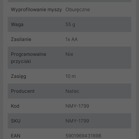
Wyprofilowanie myszy
Oburęczne
Waga
55 g
Zasilanie
1x AA
Programowalne
Nie
przyciski
Zasięg
10 m
Producent
Natec
Kod
NMY-1799
SKU
NMY-1799
EAN
5901969431698