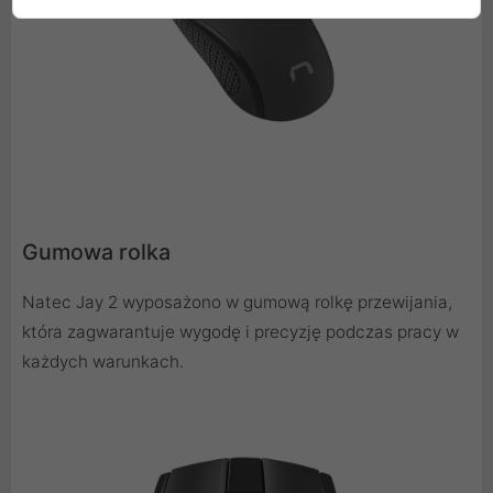
Gumowa rolka
Natec Jay 2 wyposażono w gumową rolkę przewijania,
która zagwarantuje wygodę i precyzję podczas pracy w
każdych warunkach.