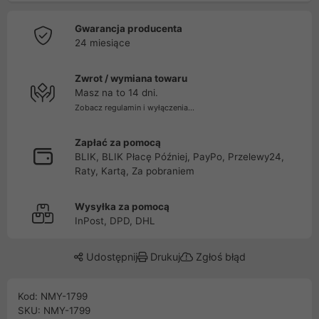
Gwarancja producenta
24 miesiące
Zwrot / wymiana towaru
Masz na to 14 dni.
Zobacz regulamin i wyłączenia...
Zapłać za pomocą
BLIK, BLIK Płacę Później, PayPo, Przelewy24,
Raty, Kartą, Za pobraniem
Wysyłka za pomocą
InPost, DPD, DHL
Udostępnij
Drukuj
Zgłoś błąd
Kod: NMY-1799
SKU: NMY-1799