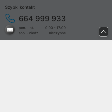
Szybki kontakt
664 999 933
pon. - pt.
9:00 - 17:00
sob. - niedz.
nieczynne
pomoc@proline.pl
Dołącz do nas
Zgłoś błąd na stronie
Proline SA z siedzibą w Mirkowie (55-095), przy ul. Brzozowej 5,
wpisana do rejestru przedsiębiorców Krajowego Rejestru Sądowego
przez Sąd Rejonowy dla Wrocławia-Fabrycznej we Wrocławiu, VI
Wydział Gospodarczy Krajowego Rejestru Sądowego pod nr KRS:
0000282071, NIP: 8951898022, REGON: 020482041, BDO:
000437899. Kapitał zakładowy Spółki wynosi 500000,00 zł i został