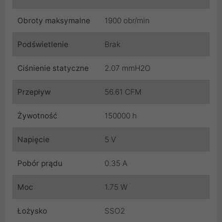
Obroty maksymalne
1900 obr/min
Podświetlenie
Brak
Ciśnienie statyczne
2.07 mmH2O
Przepływ
56.61 CFM
Żywotność
150000 h
Napięcie
5 V
Pobór prądu
0.35 A
Moc
1.75 W
Łożysko
SSO2