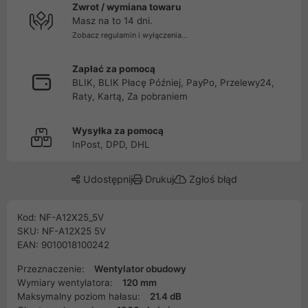
Zwrot / wymiana towaru
Masz na to 14 dni.
Zobacz regulamin i wyłączenia...
Zapłać za pomocą
BLIK, BLIK Płacę Później, PayPo, Przelewy24,
Raty, Kartą, Za pobraniem
Wysyłka za pomocą
InPost, DPD, DHL
Udostępnij
Drukuj
Zgłoś błąd
Kod: NF-A12X25_5V
SKU: NF-A12X25 5V
EAN: 9010018100242
Przeznaczenie:
Wentylator obudowy
Wymiary wentylatora:
120 mm
Maksymalny poziom hałasu:
21.4 dB