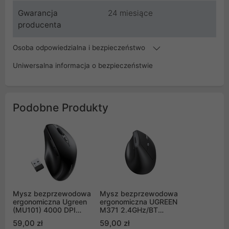
Gwarancja
24 miesiące
producenta
Osoba odpowiedzialna i bezpieczeństwo
Uniwersalna informacja o bezpieczeństwie
Podobne Produkty
Mysz bezprzewodowa
Mysz bezprzewodowa
ergonomiczna Ugreen
ergonomiczna UGREEN
(MU101) 4000 DPI
M371 2.4GHz/BT
2.4G+BT - czarna
4000DPI optyczna -
59,00 zł
59,00 zł
(90395)
czarna