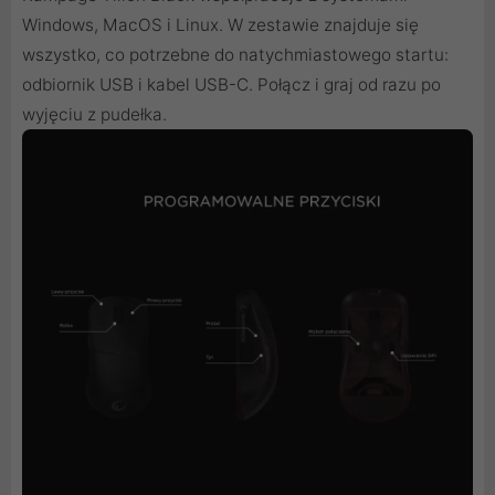
Windows, MacOS i Linux. W zestawie znajduje się
wszystko, co potrzebne do natychmiastowego startu:
odbiornik USB i kabel USB-C. Połącz i graj od razu po
wyjęciu z pudełka.