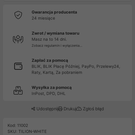
Gwarancja producenta
24 miesiące
Zwrot / wymiana towaru
Masz na to 14 dni.
Zobacz regulamin i wyłączenia...
Zapłać za pomocą
BLIK, BLIK Płacę Później, PayPo, Przelewy24,
Raty, Kartą, Za pobraniem
Wysyłka za pomocą
InPost, DPD, DHL
Udostępnij
Drukuj
Zgłoś błąd
Kod: 11002
SKU: TILION-WHITE