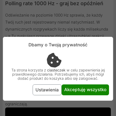
Polling rate 1000 Hz - graj bez opóźnień
Odświeżanie na poziomie 1000 Hz sprawia, że każdy
Twój ruch jest rejestrowany niemal natychmiast. W
dynamicznych rozgrywkach liczy się każda milisekunda
- a Ty zyskujesz przewagę dzięki ultraszybkiej reakcji
systemu.
Dbamy o Twoją prywatność
Bezprzewodowa wygoda na poważnie
Ta strona korzysta z
ciasteczek
w celu zapewnienia jej
prawidłowego działania. Potrzebujemy ich, abyś mógł
Rampage Tilion to pełna swoboda działania bez
dodać produkt do koszyka albo się zalogować.
kompromisów. Łączność bezprzewodowa działa
Akceptuję wszystko
Ustawienia
stabilnie i bez opóźnień, dzięki czemu możesz w pełni
skupić się na rozgrywce - bez kabli, które Cię
ograniczają.