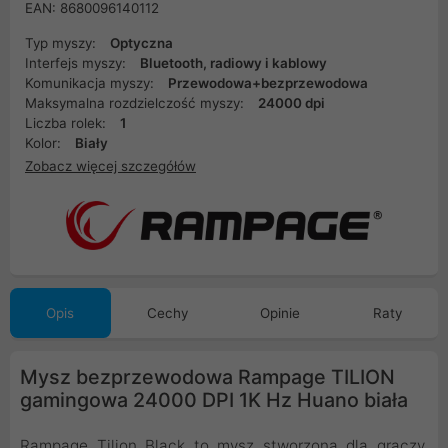
EAN: 8680096140112
Typ myszy:
Optyczna
Interfejs myszy:
Bluetooth, radiowy i kablowy
Komunikacja myszy:
Przewodowa+bezprzewodowa
Maksymalna rozdzielczość myszy:
24000 dpi
Liczba rolek:
1
Kolor:
Biały
Zobacz więcej szczegółów
Opis
Cechy
Opinie
Raty
Mysz bezprzewodowa Rampage TILION
gamingowa 24000 DPI 1K Hz Huano biała
Rampage Tilion Black to mysz stworzona dla graczy,