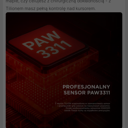
mapie, czy celujesz z chirurgiczną dokładnością - z
Tilionem masz pełną kontrolę nad kursorem.