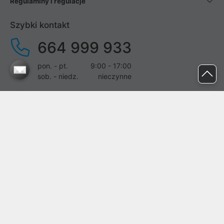
Regulaminy i regulacje
Szybki kontakt
664 999 933
pon. - pt.
9:00 - 17:00
sob. - niedz.
nieczynne
pomoc@proline.pl
Dołącz do nas
Zgłoś błąd na stronie
Proline SA z siedzibą w Mirkowie (55-095), przy ul. Brzozowej 5,
wpisana do rejestru przedsiębiorców Krajowego Rejestru Sądowego
przez Sąd Rejonowy dla Wrocławia-Fabrycznej we Wrocławiu, VI
Wydział Gospodarczy Krajowego Rejestru Sądowego pod nr KRS:
0000282071, NIP: 8951898022, REGON: 020482041, BDO: