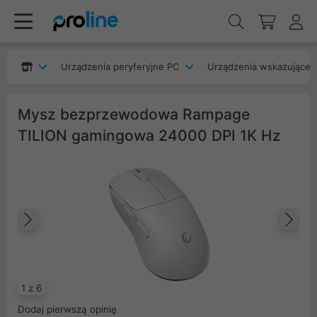
Urządzenia peryferyjne PC
Urządzenia wskazujące
Mysz bezprzewodowa Rampage
TILION gamingowa 24000 DPI 1K Hz
Poprzedni
Na
1 z 6
Dodaj pierwszą opinię