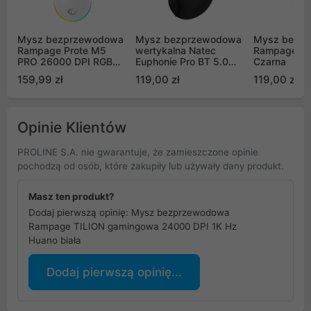
Mysz bezprzewodowa
Mysz bezprzewodowa
Mysz bezp
Rampage Prote M5
wertykalna Natec
Rampage Dr
PRO 26000 DPI RGB
Euphonie Pro BT 5.0
Czarna
LED 1K Hz biała
4000dpi cicha
159,99 zł
119,00 zł
119,00 zł
programowalna
Opinie Klientów
PROLINE S.A. nie gwarantuje, że zamieszczone opinie
pochodzą od osób, które zakupiły lub używały dany produkt.
Masz ten produkt?
Dodaj pierwszą opinię: Mysz bezprzewodowa
Rampage TILION gamingowa 24000 DPI 1K Hz
Huano biała
Dodaj pierwszą opinię...