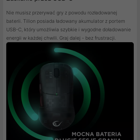
Nie musisz przerywać gry z powodu rozładowanej
baterii. Tilion posiada ładowany akumulator z portem
USB-C, który umożliwia szybkie i wygodne doładowanie
energii w każdej chwili. Graj dalej - bez frustracji.