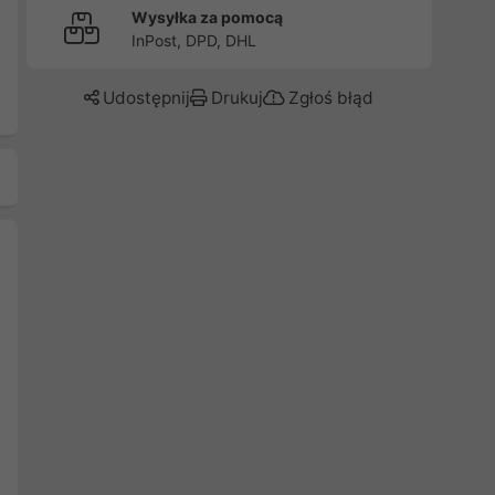
Wysyłka za pomocą
InPost, DPD, DHL
Udostępnij
Drukuj
Zgłoś błąd