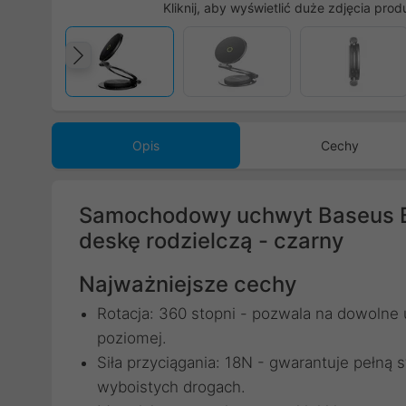
Kliknij, aby wyświetlić duże zdjęcia prod
Poprzedni
Opis
Cechy
Samochodowy uchwyt Baseus B
deskę rodzielczą - czarny
Najważniejsze cechy
Rotacja: 360 stopni - pozwala na dowolne u
poziomej.
Siła przyciągania: 18N - gwarantuje pełną
wyboistych drogach.