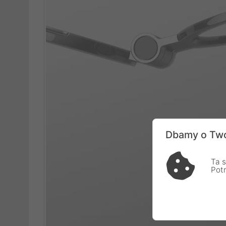
Dbamy o Two
Ta s
Pot