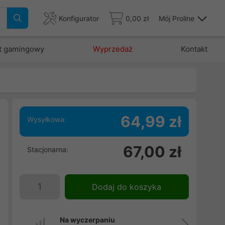
Konfigurator
0,00 zł
Mój Proline
t gamingowy
Wyprzedaż
Kontakt
64,99 zł
Wysyłkowa:
67,00 zł
Stacjonarna:
i
h
j
Dodaj do koszyka
y
a
Na wyczerpaniu