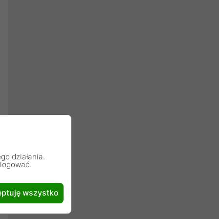
go działania.
alogować.
ptuję wszystko