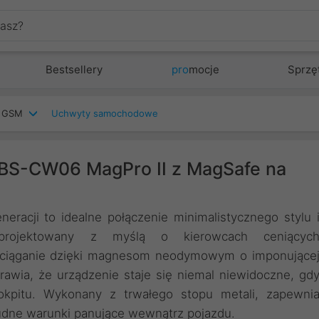
Bestsellery
pro
mocje
Sprzę
w GSM
Uchwyty samochodowe
S-CW06 MagPro II z MagSafe na
acji to idealne połączenie minimalistycznego stylu 
aprojektowany z myślą o kierowcach ceniącyc
zyciąganie dzięki magnesom neodymowym o imponujące
prawia, że urządzenie staje się niemal niewidoczne, gd
kokpitu. Wykonany z trwałego stopu metali, zapewni
rudne warunki panujące wewnątrz pojazdu.