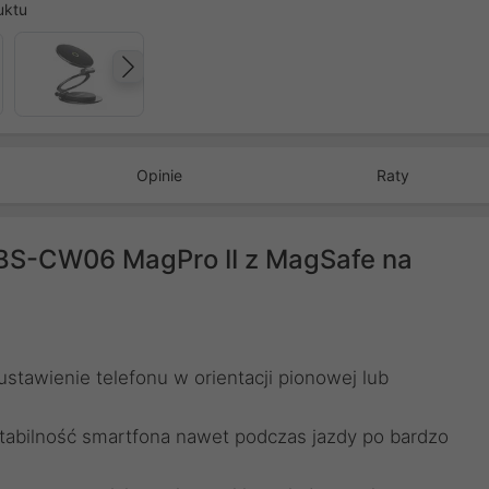
uktu
Następny
Opinie
Raty
S-CW06 MagPro II z MagSafe na
stawienie telefonu w orientacji pionowej lub
 stabilność smartfona nawet podczas jazdy po bardzo