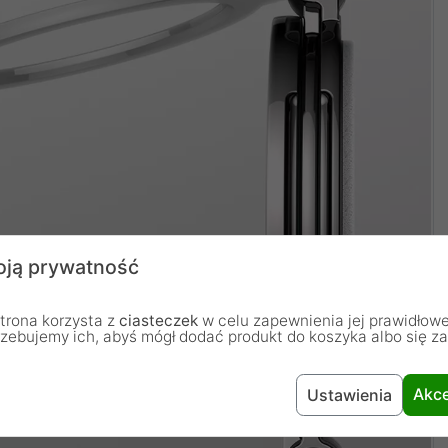
ją prywatność
trona korzysta z
ciasteczek
w celu zapewnienia jej prawidłowe
rzebujemy ich, abyś mógł dodać produkt do koszyka albo się z
Akce
Ustawienia