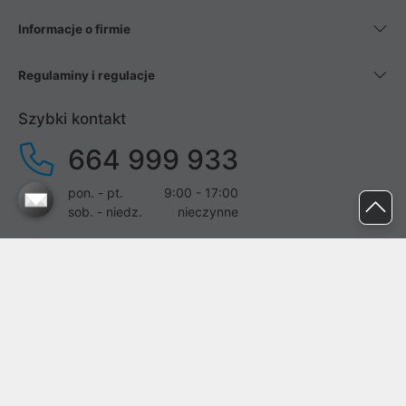
Informacje o firmie
Regulaminy i regulacje
Szybki kontakt
664 999 933
pon. - pt.
9:00 - 17:00
sob. - niedz.
nieczynne
pomoc@proline.pl
Dołącz do nas
Zgłoś błąd na stronie
Proline SA z siedzibą w Mirkowie (55-095), przy ul. Brzozowej 5,