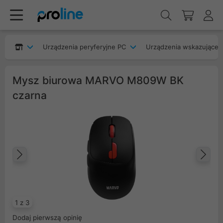
Urządzenia peryferyjne PC
Urządzenia wskazujące
Mysz biurowa MARVO M809W BK
czarna
Poprzedni
Na
1 z 3
Dodaj pierwszą opinię