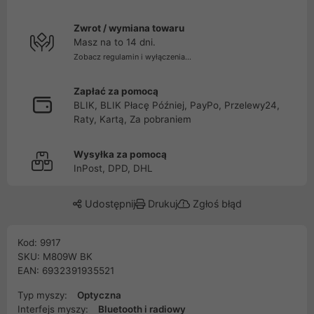
Zwrot / wymiana towaru
Masz na to 14 dni.
Zobacz regulamin i wyłączenia...
Zapłać za pomocą
BLIK, BLIK Płacę Później, PayPo, Przelewy24,
Raty, Kartą, Za pobraniem
Wysyłka za pomocą
InPost, DPD, DHL
Udostępnij
Drukuj
Zgłoś błąd
Kod: 9917
SKU: M809W BK
EAN: 6932391935521
Typ myszy:
Optyczna
Interfejs myszy:
Bluetooth i radiowy