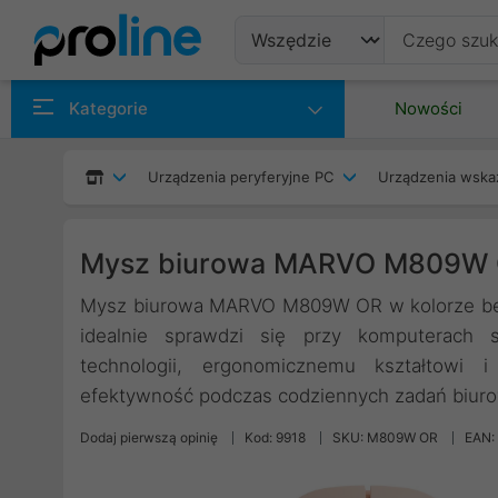
Produkty
Kategorie
Nowości
Producenci
Urządzenia peryferyjne PC
Urządzenia wska
Kategorie
Mysz biurowa MARVO M809W 
Mysz biurowa MARVO M809W OR w kolorze beż
idealnie sprawdzi się przy komputerach s
technologii, ergonomicznemu kształtowi 
efektywność podczas codziennych zadań biur
Dodaj pierwszą opinię
Kod: 9918
SKU: M809W OR
EAN: