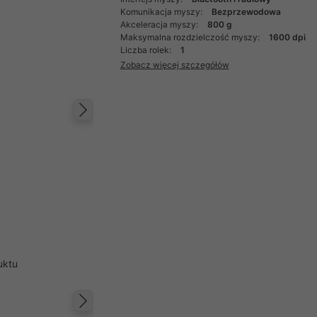
Komunikacja myszy:
Bezprzewodowa
Akceleracja myszy:
800 g
Maksymalna rozdzielczość myszy:
1600 dpi
Liczba rolek:
1
Zobacz więcej szczegółów
Następny
uktu
Następny