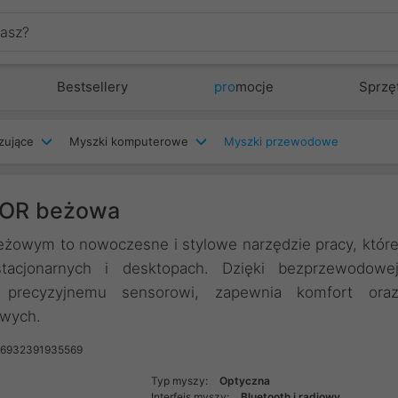
Bestsellery
pro
mocje
Sprzę
zujące
Myszki komputerowe
Myszki przewodowe
OR beżowa
owym to nowoczesne i stylowe narzędzie pracy, któr
tacjonarnych i desktopach. Dzięki bezprzewodowe
i precyzyjnemu sensorowi, zapewnia komfort ora
owych.
 6932391935569
Typ myszy:
Optyczna
Interfejs myszy:
Bluetooth i radiowy