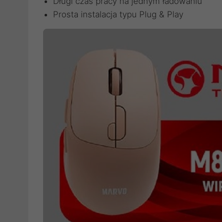
Długi czas pracy na jednym ładowaniu
Prosta instalacja typu Plug & Play