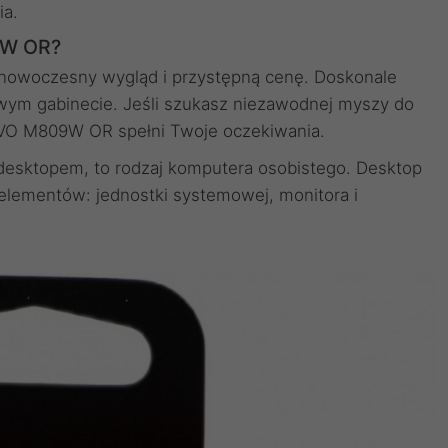
ia.
9W OR?
, nowoczesny wygląd i przystępną cenę. Doskonale
owym gabinecie. Jeśli szukasz niezawodnej myszy do
VO M809W OR spełni Twoje oczekiwania.
desktopem, to rodzaj komputera osobistego. Desktop
 elementów: jednostki systemowej, monitora i