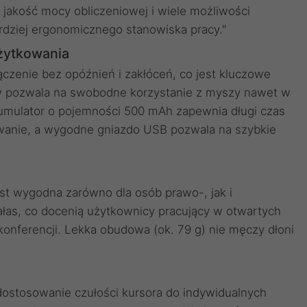
 jakość mocy obliczeniowej i wiele możliwości
rdziej ergonomicznego stanowiska pracy."
żytkowania
ączenie bez opóźnień i zakłóceń, co jest kluczowe
ów pozwala na swobodne korzystanie z myszy nawet w
mulator o pojemności 500 mAh zapewnia długi czas
dowanie, a wygodne gniazdo USB pozwala na szybkie
st wygodna zarówno dla osób prawo-, jak i
ałas, co docenią użytkownicy pracujący w otwartych
onferencji. Lekka obudowa (ok. 79 g) nie męczy dłoni
ostosowanie czułości kursora do indywidualnych