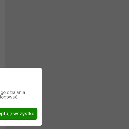
go działania.
alogować.
ptuję wszystko