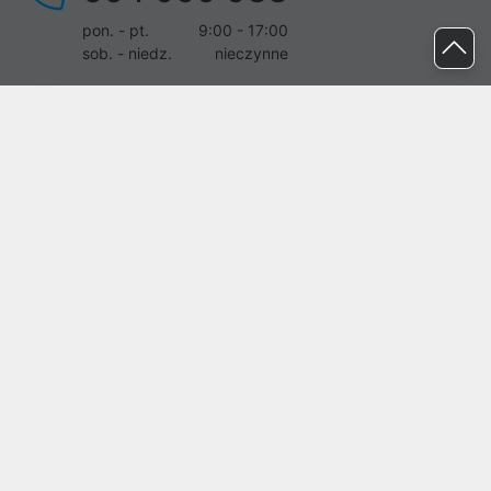
pon. - pt.
9:00 - 17:00
sob. - niedz.
nieczynne
pomoc@proline.pl
Dołącz do nas
Zgłoś błąd na stronie
Proline SA z siedzibą w Mirkowie (55-095), przy ul. Brzozowej 5,
wpisana do rejestru przedsiębiorców Krajowego Rejestru Sądowego
przez Sąd Rejonowy dla Wrocławia-Fabrycznej we Wrocławiu, VI
Wydział Gospodarczy Krajowego Rejestru Sądowego pod nr KRS:
0000282071, NIP: 8951898022, REGON: 020482041, BDO:
000437899. Kapitał zakładowy Spółki wynosi 500000,00 zł i został
on opłacony w całości.
© proline 1996 - 2026. Wszelkie prawa zastrzeżone.