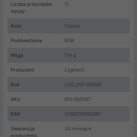
Liczba przycisków
11
myszy
Kolor
Czarny
Podświetlenie
RGB
Waga
114 g
Producent
Logitech
Kod
LOG_910-005567
SKU
910-005567
EAN
5099206082090
Gwarancja
24 miesiące
producenta