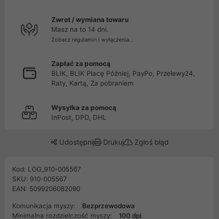
Zwrot / wymiana towaru
Masz na to 14 dni.
Zobacz regulamin i wyłączenia...
Zapłać za pomocą
BLIK, BLIK Płacę Później, PayPo, Przelewy24,
Raty, Kartą, Za pobraniem
Wysyłka za pomocą
InPost, DPD, DHL
Udostępnij
Drukuj
Zgłoś błąd
Kod: LOG_910-005567
SKU: 910-005567
EAN: 5099206082090
Komunikacja myszy:
Bezprzewodowa
Minimalna rozdzielczość myszy:
100 dpi