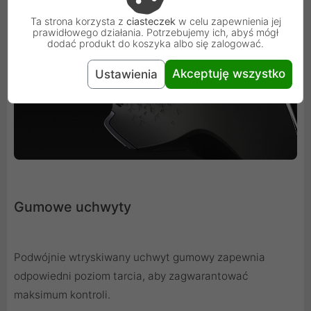
Ta strona korzysta z
ciasteczek
w celu zapewnienia jej
prawidłowego działania. Potrzebujemy ich, abyś mógł
dodać produkt do koszyka albo się zalogować.
Akceptuję wszystko
Ustawienia
Gumowe uchwyty
Podwójnie wtryskiwany uchwyt gumowy zapewnia
odpowiedni poziom tarcia, aby zagwarantować
maksimum kontroli.