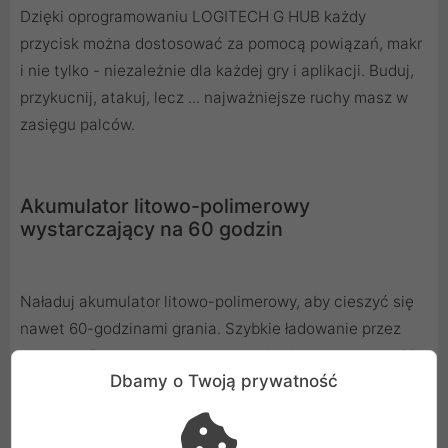
Dzięki oprogramowaniu LOGITECH G HUB każdy
przycisk można dostosować za pomocą powiązań, makr
i nie tylko - niezależnie dla każdej gry i aplikacji. Buduj,
przykucnij, atakuj, lecz ... najważniejsze ruchy masz w
zasięgu palców.
Akumulator litowo-polimerowy
wystarczający na 60 godzin
Naładuj akumulator litowo-polimerowy, aby cieszyć się
nawet 60-godzinami grania. Szybkie ładowanie przez
zaledwie 5 minut za pomocą standardowego portu USB
Dbamy o Twoją prywatność
2.0 lub nowszego zapewnia do 2,5 godziny czasu gry.
Nie potrzebujesz specjalnej ładowarki wysokoprądowej.