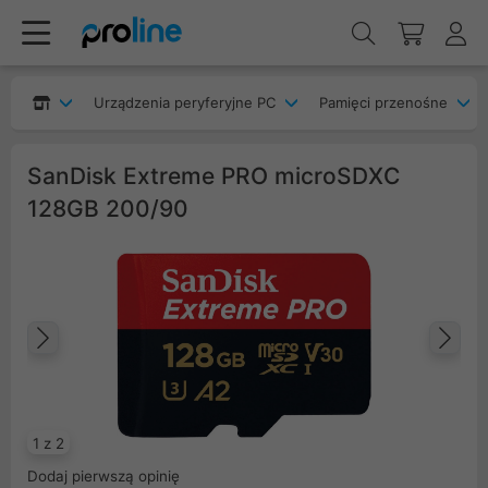
Urządzenia peryferyjne PC
Pamięci przenośne
SanDisk Extreme PRO microSDXC
128GB 200/90
Poprzedni
Na
1 z 2
Dodaj pierwszą opinię