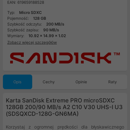
EAN: 619659188528
Typ:
Micro SDXC
Pojemność:
128 GB
Szybkość odczytu:
200 MB/s
Szybkość zapisu:
90 MB/s
Wymiary:
10.92 x 14.99 x 1.02
Zobacz więcej szczegółów
Opis
Cechy
Opinie
Raty
Karta SanDisk Extreme PRO microSDXC
128GB 200/90 MB/s A2 C10 V30 UHS-I U3
(SDSQXCD-128G-GN6MA)
Korzystaj z ogromnej prędkości dla błyskawicznego