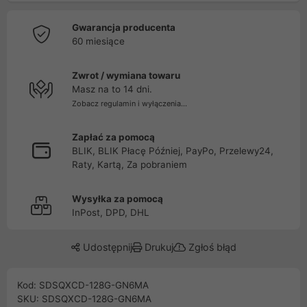
Gwarancja producenta
60 miesiące
Zwrot / wymiana towaru
Masz na to 14 dni.
Zobacz regulamin i wyłączenia...
Zapłać za pomocą
BLIK, BLIK Płacę Później, PayPo, Przelewy24,
Raty, Kartą, Za pobraniem
Wysyłka za pomocą
InPost, DPD, DHL
Udostępnij
Drukuj
Zgłoś błąd
Kod: SDSQXCD-128G-GN6MA
SKU: SDSQXCD-128G-GN6MA