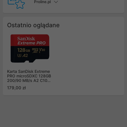
Proline.pl
Ostatnio oglądane
Karta SanDisk Extreme
PRO microSDXC 128GB
200/90 MB/s A2 C10
V30 UHS-I U3
179,00 zł
(SDSQXCD-128G-
GN6MA)