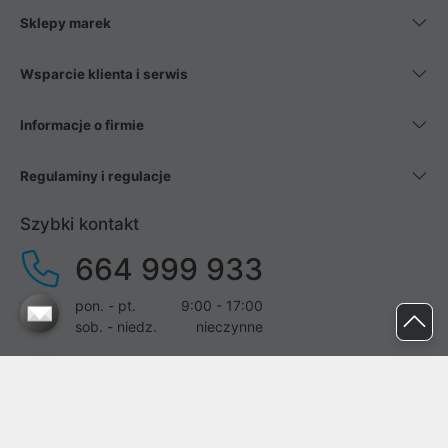
Sklepy marek
Wsparcie klienta i serwis
Informacje o firmie
Regulaminy i regulacje
Szybki kontakt
664 999 933
pon. - pt.
9:00 - 17:00
sob. - niedz.
nieczynne
pomoc@proline.pl
Dołącz do nas