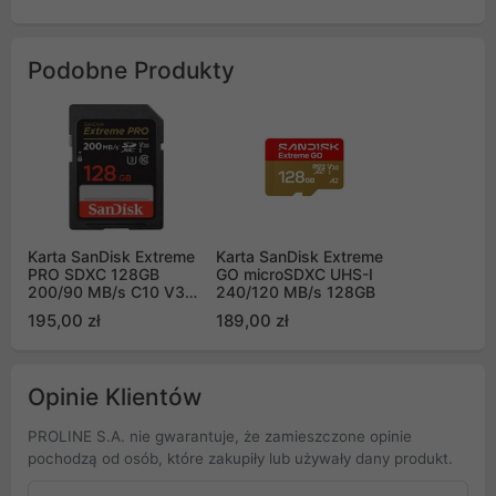
Podobne Produkty
Karta SanDisk Extreme
Karta SanDisk Extreme
PRO SDXC 128GB
GO microSDXC UHS-I
200/90 MB/s C10 V30
240/120 MB/s 128GB
UHS-I U3 (SDSDXXD-
195,00 zł
189,00 zł
128G-GN4IN)
Opinie Klientów
PROLINE S.A. nie gwarantuje, że zamieszczone opinie
pochodzą od osób, które zakupiły lub używały dany produkt.