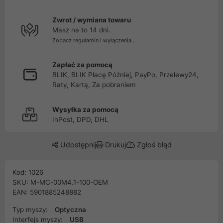
Zwrot / wymiana towaru
Masz na to 14 dni.
Zobacz regulamin i wyłączenia...
Zapłać za pomocą
BLIK, BLIK Płacę Później, PayPo, Przelewy24,
Raty, Kartą, Za pobraniem
Wysyłka za pomocą
InPost, DPD, DHL
Udostępnij
Drukuj
Zgłoś błąd
Kod: 1026
SKU: M-MC-00M4.1-100-OEM
EAN: 5901885248882
Typ myszy:
Optyczna
Interfejs myszy:
USB