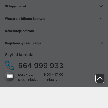
Sklepy marek
Wsparcie klienta i serwis
Informacje o firmie
Regulaminy i regulacje
Szybki kontakt
664 999 933
pon. - pt.
9:00 - 17:00
sob. - niedz.
nieczynne
pomoc@proline.pl
Dołącz do nas