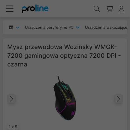
Urządzenia peryferyjne PC
Urządzenia wskazujące
Mysz przewodowa Wozinsky WMGK-
7200 gamingowa optyczna 7200 DPI -
czarna
Poprzedni
Na
1 z 5