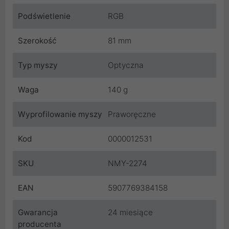
Podświetlenie
RGB
Szerokość
81 mm
Typ myszy
Optyczna
Waga
140 g
Wyprofilowanie myszy
Praworęczne
Kod
0000012531
SKU
NMY-2274
EAN
5907769384158
Gwarancja
24 miesiące
producenta