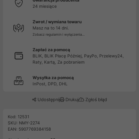
Gwarancja producenta
24 miesiące
Zwrot / wymiana towaru
Masz na to 14 dni.
Zobacz regulamin i wyłączenia...
Zapłać za pomocą
BLIK, BLIK Płacę Później, PayPo, Przelewy24,
Raty, Kartą, Za pobraniem
Wysyłka za pomocą
InPost, DPD, DHL
Udostępnij
Drukuj
Zgłoś błąd
Kod: 12531
SKU: NMY-2274
EAN: 5907769384158