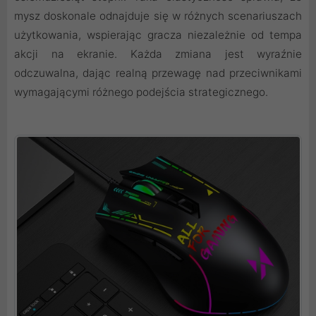
mysz doskonale odnajduje się w różnych scenariuszach
użytkowania, wspierając gracza niezależnie od tempa
akcji na ekranie. Każda zmiana jest wyraźnie
odczuwalna, dając realną przewagę nad przeciwnikami
wymagającymi różnego podejścia strategicznego.