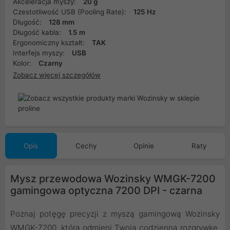
Akceleracja myszy:
20 g
Czestotliwość USB (Pooling Rate):
125 Hz
Długość:
128 mm
Długość kabla:
1.5 m
Ergonomiczny kształt:
TAK
Interfejs myszy:
USB
Kolor:
Czarny
Zobacz więcej szczegółów
Opis
Cechy
Opinie
Raty
Mysz przewodowa Wozinsky WMGK-7200
gamingowa optyczna 7200 DPI - czarna
Poznaj potęgę precyzji z myszą gamingową Wozinsky
WMGK-7200, która odmieni Twoją codzienną rozgrywkę.