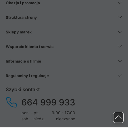
Okazja i promocja
Struktura strony
Sklepy marek
Wsparcie klienta i serwis
Informacje o firmie
Regulaminy i regulacje
Szybki kontakt
664 999 933
pon. - pt.
9:00 - 17:00
sob. - niedz.
nieczynne