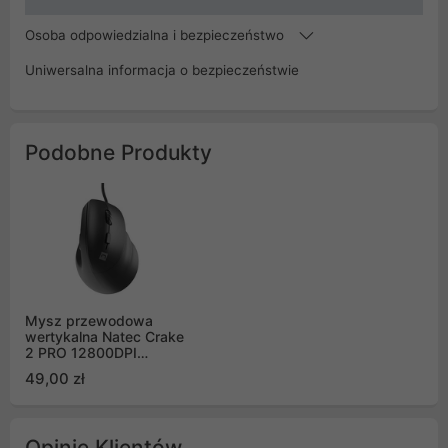
Osoba odpowiedzialna i bezpieczeństwo
Uniwersalna informacja o bezpieczeństwie
Podobne Produkty
Mysz przewodowa
wertykalna Natec Crake
2 PRO 12800DPI
programowalna czarna
49,00 zł
(NMY-2272)
Opinie Klientów