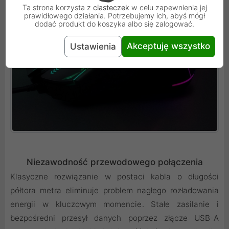
Ta strona korzysta z
ciasteczek
w celu zapewnienia jej
prawidłowego działania. Potrzebujemy ich, abyś mógł
dodać produkt do koszyka albo się zalogować.
Akceptuję wszystko
Ustawienia
Niezawodność przewodowego połączenia
Klasyczne rozwiązanie w postaci kabla o długości
półtora metra eliminuje problem nagłego rozładowania
energii w kluczowym momencie. Stałe zasilanie i
bezpośredni przesył danych poprzez złącze USB-A