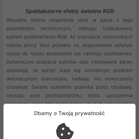
Spektakularne efekty świetlne RGB
Wizualna strona urządzenia idzie w parze z jego
parametrami technicznymi, oferując rozbudowany
system podświetlenia RGB. Aż trzynaście różnorodnych
trybów pracy diod pozwala na dopasowanie estetyki
myszy do reszty akcesoriów lub nastroju użytkownika.
Dynamiczne przejścia kolorów oraz intensywne barwy
sprawiają, że sprzęt staje się centralnym punktem
dekoracyjnym stanowiska, nadając mu nowoczesny
charakter. Światło subtelnie przenika przez obudowę,
tworząc aurę profesjonalizmu, która uprzyjemnia
wieczorne sesje przy komputerze i buduje odpowiednią
atmosferę.
Dbamy o Twoją prywatność