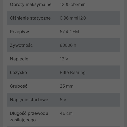
Obroty maksymalne
1200 obr/min
Ciśnienie statyczne
0.96 mmH2O
Przepływ
57.4 CFM
Żywotność
80000 h
Napięcie
12 V
Łożysko
Rifle Bearing
Grubość
25 mm
Napięcie startowe
5 V
Długość przewodu
46 cm
zasilającego