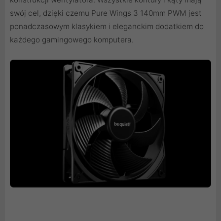
swój cel, dzięki czemu Pure Wings 3 140mm PWM jest
ponadczasowym klasykiem i eleganckim dodatkiem do
każdego gamingowego komputera.