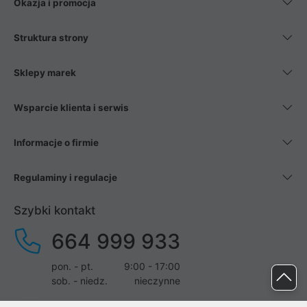
Okazja i promocja
Struktura strony
Sklepy marek
Wsparcie klienta i serwis
Informacje o firmie
Regulaminy i regulacje
Szybki kontakt
664 999 933
pon. - pt.
9:00 - 17:00
sob. - niedz.
nieczynne