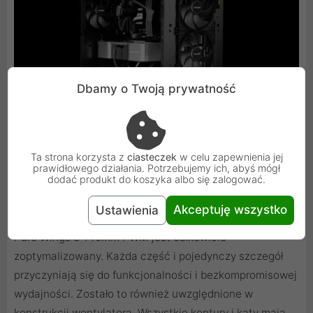
Dbamy o Twoją prywatność
Ta strona korzysta z
ciasteczek
w celu zapewnienia jej
prawidłowego działania. Potrzebujemy ich, abyś mógł
dodać produkt do koszyka albo się zalogować.
Kultowy design
Akceptuję wszystko
Ustawienia
Pure Wings 3 140mm PWM jest całkowicie
zoptymalizowany. Każda część i pojedynczy szczegół
przyczyniają się do funkcjonalności i bezkompromisowej
wydajności. Zostało to również uwzględnione w
konstrukcji wentylatora. Wszystkie kontury i kąty mają