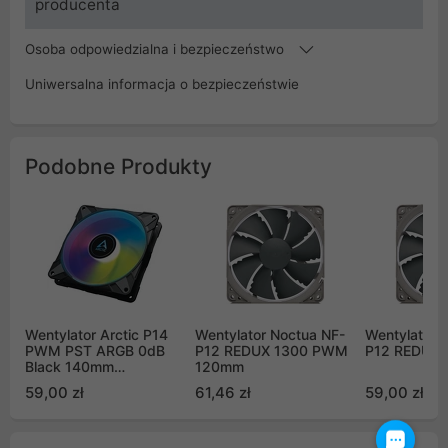
producenta
Osoba odpowiedzialna i bezpieczeństwo
Uniwersalna informacja o bezpieczeństwie
Podobne Produkty
Wentylator Arctic P14
Wentylator Noctua NF-
Wentylator 
PWM PST ARGB 0dB
P12 REDUX 1300 PWM
P12 REDUX
Black 140mm
120mm
(ACFAN00239A)
59,00 zł
61,46 zł
59,00 zł