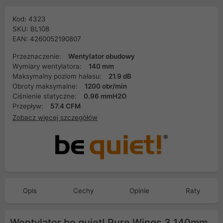
Kod: 4323
SKU: BL108
EAN: 4260052190807
Przeznaczenie:
Wentylator obudowy
Wymiary wentylatora:
140 mm
Maksymalny poziom hałasu:
21.9 dB
Obroty maksymalne:
1200 obr/min
Ciśnienie statyczne:
0.96 mmH2O
Przepływ:
57.4 CFM
Zobacz więcej szczegółów
Opis
Cechy
Opinie
Raty
Wentylator be quiet! Pure Wings 3 140mm