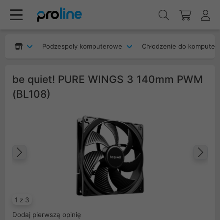
Podzespoły komputerowe
Chłodzenie do komputer
be quiet! PURE WINGS 3 140mm PWM
(BL108)
Poprzedni
Na
1 z 3
Dodaj pierwszą opinię