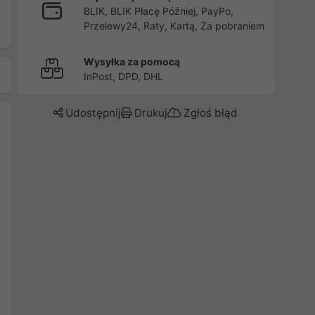
BLIK, BLIK Płacę Później, PayPo,
Przelewy24, Raty, Kartą, Za pobraniem
Wysyłka za pomocą
InPost, DPD, DHL
Udostępnij
Drukuj
Zgłoś błąd