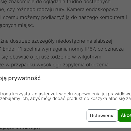
się znakomicie do oglądania trudno dostępnych
yjne, czy różnego rodzaju rury. Kamera endoskopowa
ęki czemu możemy podłączyć ją do naszego komputera i
tępnych miejsc.
żna dostrzec szczegóły niedostępne na słabszej
 Ender 11 spełnia wymagania normy IP67, co oznacza
 się obawiać o jej uszkodzenie w wilgotnym
że w przypadku wysokiego zapylenia otoczenia.
USB / USB-C dzięki czemu pracuje bez dodatkowych
ją prywatność
trona korzysta z
ciasteczek
w celu zapewnienia jej prawidłowe
rzebujemy ich, abyś mógł dodać produkt do koszyka albo się z
Akce
Ustawienia
odglądu bocznego)