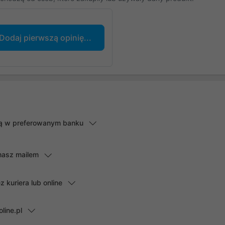
Dodaj pierwszą opinię...
lną w preferowanym banku
masz mailem
kuriera lub online
line.pl