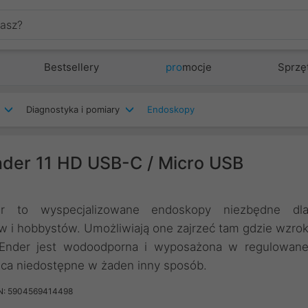
Bestsellery
pro
mocje
Sprzę
Diagnostyka i pomiary
Endoskopy
der 11 HD USB-C / Micro USB
r to wyspecjalizowane endoskopy niezbędne dl
w i hobbystów. Umożliwiają one zajrzeć tam gdzie wzro
Ender jest wodoodporna i wyposażona w regulowan
jsca niedostępne w żaden inny sposób.
N: 5904569414498