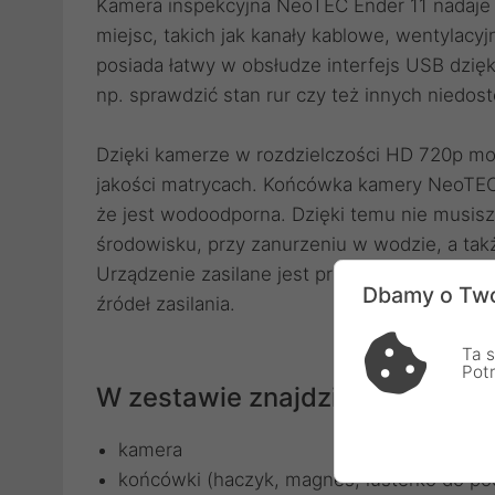
Kamera inspekcyjna NeoTEC Ender 11 nadaje 
miejsc, takich jak kanały kablowe, wentylac
posiada łatwy w obsłudze interfejs USB dzi
np. sprawdzić stan rur czy też innych niedos
Dzięki kamerze w rozdzielczości HD 720p mo
jakości matrycach. Końcówka kamery NeoTEC
że jest wodoodporna. Dzięki temu nie musisz
środowisku, przy zanurzeniu w wodzie, a tak
Urządzenie zasilane jest przez port Micro 
Dbamy o Two
źródeł zasilania.
Ta s
Pot
W zestawie znajdziesz:
kamera
końcówki (haczyk, magnes, lusterko do p