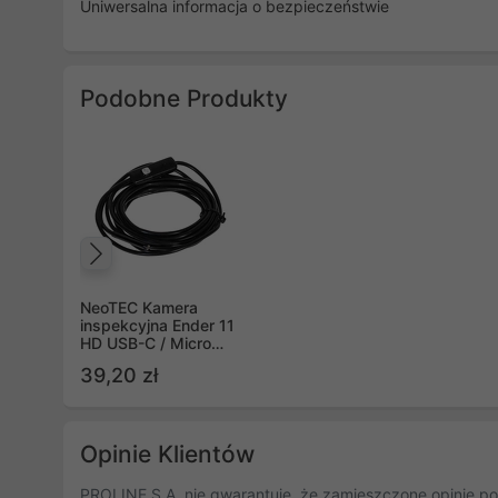
Uniwersalna informacja o bezpieczeństwie
Podobne Produkty
Poprzedni
NeoTEC Kamera
inspekcyjna Ender 11
HD USB-C / Micro
USB sztywny
39,20 zł
przewód 3.5 metrów
Opinie Klientów
PROLINE S.A. nie gwarantuje, że zamieszczone opinie po