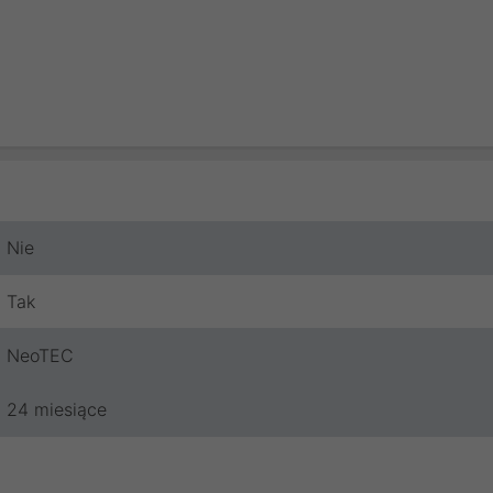
Nie
Tak
NeoTEC
24 miesiące