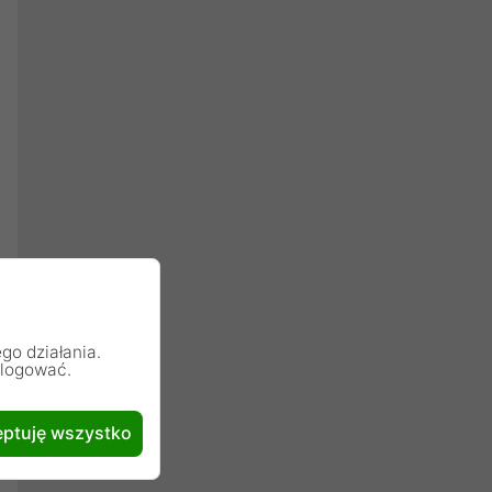
go działania.
alogować.
ptuję wszystko