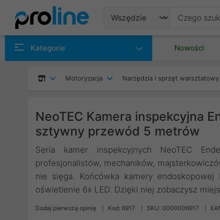
Produkty
Kategorie
Nowości
Producenci
Motoryzacja
Narzędzia i sprzęt warsztatowy
Kategorie
NeoTEC Kamera inspekcyjna En
sztywny przewód 5 metrów
Seria kamer inspekcyjnych NeoTEC Ende
profesjonalistów, mechaników, majsterkowiczó
nie sięga. Końcówka kamery endoskopowej 
oświetlenie 6x LED. Dzięki niej zobaczysz mie
Dodaj pierwszą opinię
Kod: 6917
SKU: 0000006917
EA